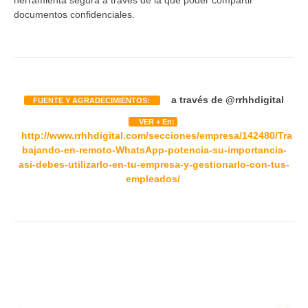
documentos confidenciales.
a través de
@rrhhdigital
FUENTE Y AGRADECIMIENTOS:
VER + En:
http://www.rrhhdigital.com/secciones/empresa/142480/Tra
bajando-en-remoto-WhatsApp-potencia-su-importancia-
asi-debes-utilizarlo-en-tu-empresa-y-gestionarlo-con-tus-
empleados/