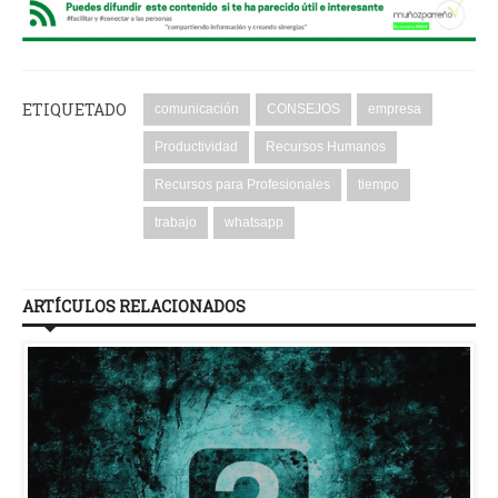
ETIQUETADO
comunicación
CONSEJOS
empresa
Productividad
Recursos Humanos
Recursos para Profesionales
tiempo
trabajo
whatsapp
ARTÍCULOS RELACIONADOS