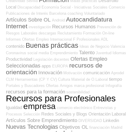
Desarrollo
Creatividad
Sevilla
Malas prácticas
Local
Discapacidad
Economía Social - Iniciativas Sociales
Comercio
Publicaciones de Interés
Barcelona
coaching
Voluntariado
Autocandidatura
Artículos Sobre OL
Android
Internet
Recursos Humanos
investigación
Prevención de
Riesgos Laborales
descargas
Reclutamiento
Formación On-line
Informes
Ofertas Empleo Internacional
F Profesionales ADL
Buenas prácticas
contenido
Ideas de Negocio
Valencia
Talento
Coronavirus
social media
Emprendimiento
Juventud
Idiomas
Ofertas Empleo
Productividad
Legislación
docentes
recursos de
Seleccionadas
apps
EUROPA
orientación
Innovación
comunicación
Motivación
Aprodel
tiempo
CLM
Herramientas (CP Y CV)
Cultura
Material de O.Laboral
Portales y Buscadores Ofertas
Amigos
marca profesional
Infografía
recursos para la formación
sostenibilidad
Recursos para Profesionales
empresa
Igualdad
comercio electrónico
Entrevistas y
Redes Sociales y Blogs Orientación Laboral
Procesos Selección
Artículos Sobre Emprendimiento
Linkedin
DIVERSIDAD
Nuevas Tecnologias
Objetivos OL
financiación
Madrid