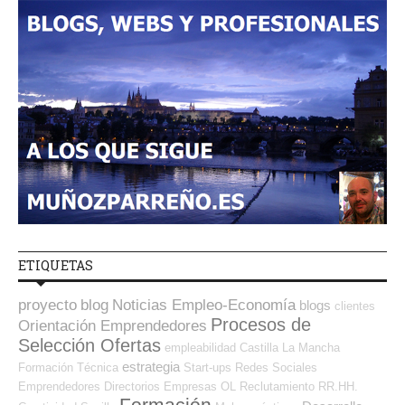
ETIQUETAS
proyecto
blog
Noticias Empleo-Economía
blogs
clientes
Procesos de
Orientación Emprendedores
Selección Ofertas
empleabilidad
Castilla La Mancha
estrategia
Formación Técnica
Start-ups
Redes Sociales
Emprendedores
Directorios Empresas OL
Reclutamiento RR.HH.
Formación