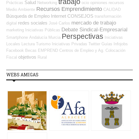
trabajo
Salud
Prácticas
Networking
ocio
opiniones
recursos
Recursos Emprendimiento
Medio Ambiente
CALIDAD
Búsqueda de Empleo Internet
CONSEJOS
transformación
mercado de trabajo
redes sociales
digital
José Carlos
Debate Sindical-Empresarial
marketing
Iniciativas Públicas
Perspectivas
Smartphone
Andalucía
Murcia
Iniciativas
Locales
Lectura
Turismo
Iniciativas Privadas
Twitter
Guías
Infojobs
Facebook
Becas
EMPREND
Centros de Empleo y Ag. Colocación
objetivos
Fiscal
Rural
WEBS AMIGAS