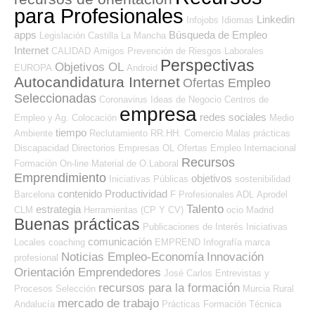
para Profesionales
Linkedin
Infojobs
Idiomas
apps
Búsqueda de Empleo
Legislación
Castilla La Mancha
Internet
CALIDAD
Amigos
Prevención de Riesgos Laborales
Perspectivas
Objetivos OL
EUROPA
Android
Autocandidatura Internet
Ofertas Empleo
Seleccionadas
Coronavirus
Ideas de Negocio
Centros de
empresa
redes sociales
Empleo y Ag. Colocación
Medio
tiempo
Ambiente
Reclutamiento RR.HH.
Comercio
Malas prácticas
Discapacidad
Directorios Empresas OL
Ofertas Empleo Internacional
Recursos
Formación On-line
Material de O.Laboral
Emprendimiento
objetivos
Iniciativas Públicas
sostenibilidad
contenido
Productividad
Barcelona
F Profesionales ADL
Aprodel
Talento
estrategia
CLM
Herramientas (CP Y CV)
ocio
Madrid
Buenas prácticas
Publicaciones de Interés
Iniciativas
comunicación
Locales
coaching
EMPREND
Infografía
marca
Noticias Empleo-Economía
Innovación
profesional
Orientación Emprendedores
José Carlos
Entrevistas y
recursos para la formación
Procesos Selección
Murcia
Rural
mercado de trabajo
Andalucía
Prácticas
Formación Técnica