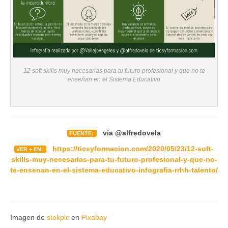
12 soft skills muy necesarias para tu futuro profesional y que no te
enseñan en el Sistema Educativo
vía @alfredovela
FUENTE:
https://ticsyformacion.com/2020/05/23/12-soft-
VER + EN:
skills-muy-necesarias-para-tu-futuro-profesional-y-que-no-
te-ensenan-en-el-sistema-educativo-infografia-rrhh-talento/
Imagen de
stokpic
en
Pixabay