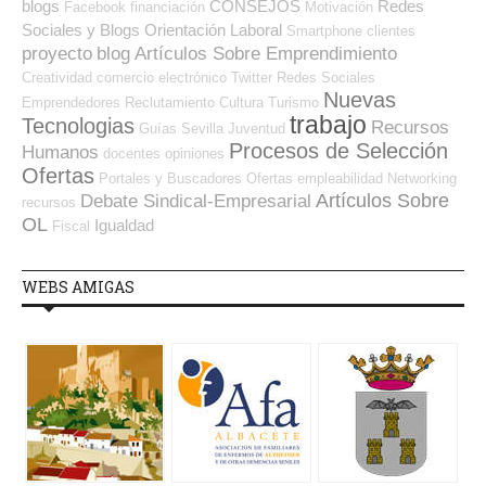
blogs
CONSEJOS
Redes
Facebook
financiación
Motivación
Sociales y Blogs Orientación Laboral
Smartphone
clientes
proyecto
blog
Artículos Sobre Emprendimiento
Creatividad
comercio electrónico
Twitter
Redes Sociales
Nuevas
Emprendedores
Reclutamiento
Cultura
Turismo
trabajo
Tecnologias
Recursos
Guías
Sevilla
Juventud
Procesos de Selección
Humanos
docentes
opiniones
Ofertas
Portales y Buscadores Ofertas
empleabilidad
Networking
Artículos Sobre
Debate Sindical-Empresarial
recursos
OL
Igualdad
Fiscal
WEBS AMIGAS