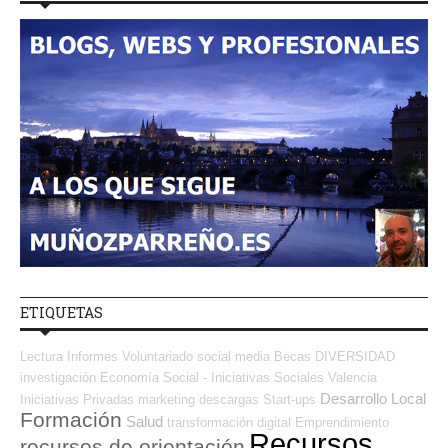
ETIQUETAS
Lectura
Informes
Voluntariado
social media
Becas
DIVERSIDAD
investigación
Economía Social - Iniciativas Sociales
Valencia
Desarrollo Local
Iniciativas Privadas
marketing
descargas
Start-ups
Formación
Salud
transformación digital
Emprendimiento
Recursos
recursos de orientación