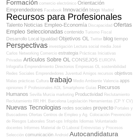
Formación
Orientación
comercio electrónico
Emprendedores
Innovación
blogs
Facebook
Madrid
Recursos para Profesionales
Ofertas
Talento
Noticias Empleo-Economía
Discapacidad
Empleo Seleccionadas
contenido
Turismo
Fiscal
Objetivos OL
blog
Desarrollo Local
Igualdad
tiempo
Twitter
Perspectivas
investigación
Lectura
social media
José
estrategia
Carlos
Networking
Comercio
Prácticas
Iniciativas
Artículos Sobre OL
CONSEJOS
Privadas
EUROPA
Infografía
Emprendimiento
Directorios Empresas OL
sostenibilidad
objetivos
Redes Sociales Emprendedores
Juventud
Amigos
recursos
trabajo
apps
Malas prácticas
Cultura
Medio Ambiente
Valencia
Recursos
opiniones
F Profesionales ADL
Smartphone
Guías
Humanos
Productividad
Sevilla
Murcia
marketing
Reclutamiento
Reclutamiento RR.HH.
Barcelona
Legislación
Herramientas (CP Y CV)
Nuevas Tecnologias
proyecto
redes sociales
Portales y
Buscadores Ofertas
Centros de Empleo y Ag. Colocación
Prevención
de Riesgos Laborales
Start-ups
Infojobs
Idiomas
Voluntariado
docentes
Informes
Material de O.Laboral
Entrevistas y Procesos
Autocandidatura
comunicación
Selección
Android