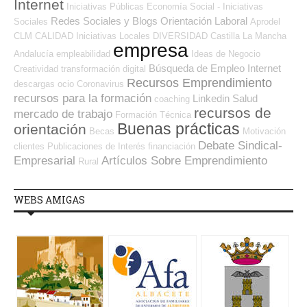
Internet
Iniciativas Públicas
Economía Social - Iniciativas
Redes Sociales y Blogs Orientación Laboral
Sociales
Aprodel
CLM
CALIDAD
Iniciativas Locales
DIVERSIDAD
Castilla La Mancha
empresa
Andalucía
empleabilidad
Ideas de Negocio
Búsqueda de Empleo Internet
Creatividad
transformación digital
Recursos Emprendimiento
descargas
ocio
Coronavirus
recursos para la formación
Linkedin
Salud
coaching
recursos de
mercado de trabajo
Formación Técnica
Buenas prácticas
orientación
Becas
Motivación
Debate Sindical-
clientes
Publicaciones de Interés
financiación
Empresarial
Artículos Sobre Emprendimiento
Rural
WEBS AMIGAS