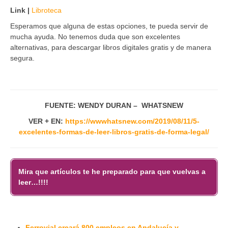
Link |
Libroteca
Esperamos que alguna de estas opciones, te pueda servir de
mucha ayuda. No tenemos duda que son excelentes
alternativas, para descargar libros digitales gratis y de manera
segura.
FUENTE: WENDY DURAN – WHATSNEW
VER + EN:
https://wwwhatsnew.com/2019/08/11/5-
excelentes-formas-de-leer-libros-gratis-de-forma-legal/
Mira que artículos te he preparado para que vuelvas a
leer…!!!!
Ferrovial creará 800 empleos en Andalucía y