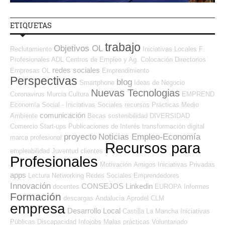
ETIQUETAS
trabajo
Objetivos OL
Reclutamiento
Iniciativas Locales
F
Profesionales ADL
Centros de Empleo y Ag. Colocación
Directorios
redes sociales
Empresas OL
Emprendimiento
Perspectivas
blog
Smartphone
Ideas de Negocio
Nuevas Tecnologias
Coronavirus
Murcia
Cultura
EMPREND
Economía Social - Iniciativas Sociales
recursos
Prácticas
Medio
comunicación
Ambiente
Becas
sostenibilidad
DIVERSIDAD
Comercio
Start-ups
Publicaciones de Interés
transformación digital
proyecto
Noticias Empleo-Economía
marca profesional
Recursos para
empleabilidad
Juventud
clientes
Profesionales
Motivación
Amigos
Iniciativas Privadas
apps
Lectura
Networking
Redes Sociales Emprendedores
Innovación
CONSEJOS
Linkedin
docentes
EUROPA
Informes
Formación
descargas
Andalucía
Aprodel CLM
empresa
Desarrollo Local
Castilla La Mancha
Iniciativas
Públicas
Discapacidad
Infojobs
Malas prácticas
Voluntariado