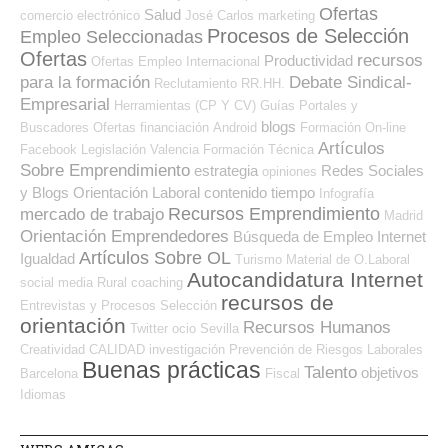
Ofertas
Salud
comercio electrónico
José Carlos
marketing
Procesos de Selección
Empleo Seleccionadas
Ofertas
recursos
Productividad
Ofertas Empleo Internacional
para la formación
Debate Sindical-
Reclutamiento RR.HH.
Empresarial
Herramientas (CP Y CV)
Guías
Portales y
blogs
Buscadores Ofertas
financiación
Android
Formación On-line
Artículos
Facebook
Legislación
Valencia
Formación Técnica
Sobre Emprendimiento
estrategia
Redes Sociales
opiniones
y Blogs Orientación Laboral
contenido
tiempo
Infografía
Recursos Emprendimiento
mercado de trabajo
Madrid
Orientación Emprendedores
Búsqueda de Empleo Internet
Artículos Sobre OL
Igualdad
Turismo
Material de O.Laboral
Autocandidatura Internet
social media
Rural
coaching
recursos de
Entrevistas y Procesos Selección
orientación
Recursos Humanos
Twitter
ocio
Sevilla
Creatividad
CALIDAD
investigación
Prevención de Riesgos Laborales
Buenas prácticas
Talento
objetivos
Barcelona
Fiscal
Idiomas