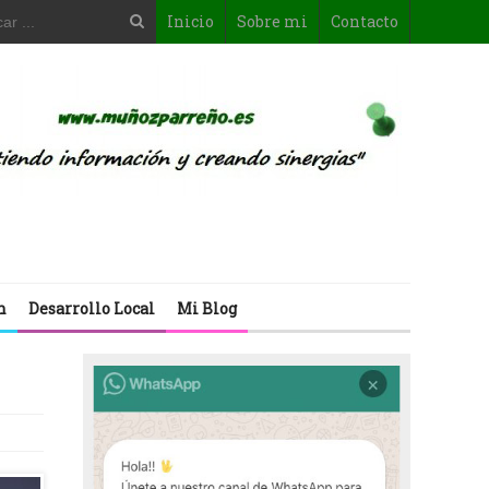
Inicio
Sobre mi
Contacto
n
Desarrollo Local
Mi Blog