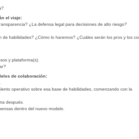
a?
n el viaje:
ransparencia? ¿La defensa legal para decisiones de alto riesgo?
ción de habilidades? ¿Cómo lo haremos? ¿Cuáles serán los pros y los co
esos y plataforma(s).
ar?
delos de colaboración:
.
 talento operativo sobre esa base de habilidades, comenzando con la
erna después.
ompensas dentro del nuevo modelo.