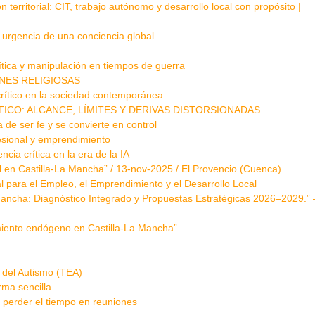
 territorial: CIT, trabajo autónomo y desarrollo local con propósito |
a urgencia de una conciencia global
lítica y manipulación en tiempos de guerra
NES RELIGIOSAS
rítico en la sociedad contemporánea
ICO: ALCANCE, LÍMITES Y DERIVAS DISTORSIONADAS
a de ser fe y se convierte en control
fesional y emprendimiento
ia crítica en la era de la IA
l en Castilla-La Mancha” / 13-nov-2025 / El Provencio (Cuenca)
l para el Empleo, el Emprendimiento y el Desarrollo Local
ancha: Diagnóstico Integrado y Propuestas Estratégicas 2026–2029.” 
miento endógeno en Castilla-La Mancha”
 del Autismo (TEA)
rma sencilla
 perder el tiempo en reuniones