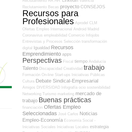
Linkedin
Reclutamiento RR.HH.
Valencia
proyecto
CONSEJOS
Reclutamiento
Becas
Recursos para
Profesionales
Aprodel CLM
Ofertas Empleo Internacional
Android
Madrid
Coronavirus
empleabilidad
Comercio
Infojobs
Entrevistas y Procesos Selección
transformación
Recursos
Igualdad
digital
Emprendimiento
apps
Perspectivas
tiempo
Fiscal
Andalucía
trabajo
Talento
Discapacidad
Creatividad
Formación On-line
Start-ups
Iniciativas Públicas
Debate Sindical-Empresarial
Cultura
Amigos
DIVERSIDAD
Infografía
ocio
sostenibilidad
mercado de
Networking
Turismo
marketing
Buenas prácticas
trabajo
Ofertas Empleo
financiación
Seleccionadas
Noticias
José Carlos
Empleo-Economía
Economía Social -
estrategia
Iniciativas Sociales
Iniciativas Locales