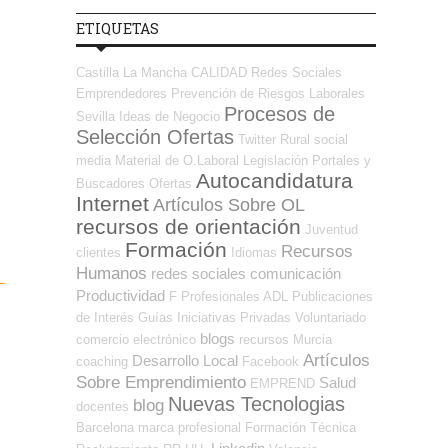
ETIQUETAS
Castilla La Mancha
CALIDAD
Redes Sociales
Emprendedores
Prevención de Riesgos Laborales
Procesos de
Sevilla
Ideas de Negocio
Selección Ofertas
Twitter
Rural
social
media
Material de O.Laboral
Legislación
Portales y
Autocandidatura
Buscadores Ofertas
Internet
Artículos Sobre OL
recursos de orientación
Juventud
Formación
Recursos
clientes
Idiomas
Humanos
redes sociales
comunicación
–
Productividad
F Profesionales ADL
Publicaciones
de Interés
Guías
Iniciativas Privadas
Voluntariado
blogs
comercio electrónico
recursos
Murcia
Artículos
Desarrollo Local
coaching
Facebook
Sobre Emprendimiento
Salud
EMPREND
Nuevas Tecnologias
blog
docentes
Barcelona
marca profesional
Formación Técnica