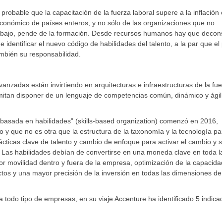
robable que la capacitación de la fuerza laboral supere a la inflació
 económico de países enteros, y no sólo de las organizaciones que no
el trabajo, pende de la formación. Desde recursos humanos hay que decons
e identificar el nuevo código de habilidades del talento, a la par que el
ambién su responsabilidad.
nzadas están invirtiendo en arquitecturas e infraestructuras de la fu
mitan disponer de un lenguaje de competencias común, dinámico y ágil
 basada en habilidades” (skills-based organization) comenzó en 2016,
o y que no es otra que la estructura de la taxonomía y la tecnología pa
ácticas clave de talento y cambio de enfoque para activar el cambio y 
. Las habilidades debían de convertirse en una moneda clave en toda l
 movilidad dentro y fuera de la empresa, optimización de la capacida
tos y una mayor precisión de la inversión en todas las dimensiones de
a todo tipo de empresas, en su viaje Accenture ha identificado 5 indic