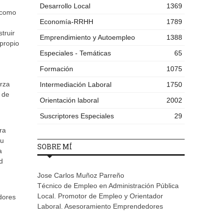
Desarrollo Local
1369
n como
Economía-RRHH
1789
truir
Emprendimiento y Autoempleo
1388
 propio
Especiales - Temáticas
65
Formación
1075
erza
Intermediación Laboral
1750
 de
Orientación laboral
2002
Suscriptores Especiales
29
ra
su
SOBRE MÍ
a
d
Jose Carlos Muñoz Parreño
Técnico de Empleo en Administración Pública
Local. Promotor de Empleo y Orientador
adores
Laboral. Asesoramiento Emprendedores