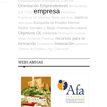
Emprendimiento
investigación
EUROPA
Orientación Emprendedores
Herramientas
empresa
(CP Y CV)
Directorios
objetivos
Empresas OL
Informes
Malas prácticas
Búsqueda de Empleo Internet
descargas
Redes Sociales y Blogs Orientación Laboral
Objetivos OL
contenido
Motivación
Lectura
recursos para la
Medio Ambiente
Prácticas
formación
Innovación
Smartphone
opiniones
Centros de Empleo y Ag. Colocación
WEBS AMIGAS