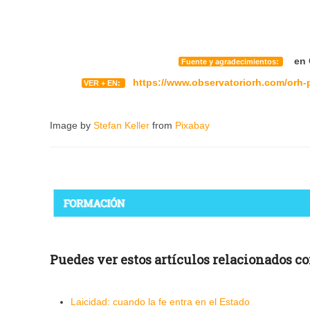
en O
Fuente y agradecimientos:
https://www.observatoriorh.com/orh-p
VER + EN:
Image by
Stefan Keller
from
Pixabay
Puedes ver estos artículos relacionados con 
Laicidad: cuando la fe entra en el Estado