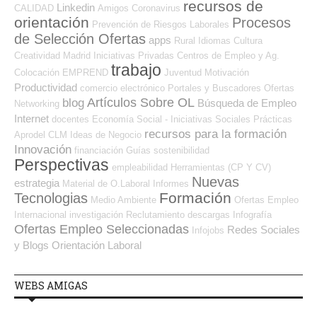
recursos de
Linkedin
CALIDAD
Amigos
Coronavirus
orientación
Procesos
Prevención de Riesgos Laborales
de Selección Ofertas
apps
Rural
Idiomas
Cultura
Creatividad
Madrid
Iniciativas Privadas
Centros de Empleo y Ag.
trabajo
Colocación
EMPREND
Juventud
Motivación
Productividad
comercio electrónico
Portales y Buscadores Ofertas
Artículos Sobre OL
blog
Búsqueda de Empleo
Networking
Internet
docentes
Economía Social - Iniciativas Sociales
Prácticas
recursos para la formación
Aprodel CLM
Ideas de Negocio
Innovación
financiación
Guías
sostenibilidad
Perspectivas
empleabilidad
Herramientas (CP Y CV)
Nuevas
estrategia
Material de O.Laboral
Informes
Formación
Tecnologias
Medio Ambiente
Ofertas Empleo
Internacional
investigación
Reclutamiento
descargas
Infografía
Ofertas Empleo Seleccionadas
Redes Sociales
Infojobs
y Blogs Orientación Laboral
WEBS AMIGAS