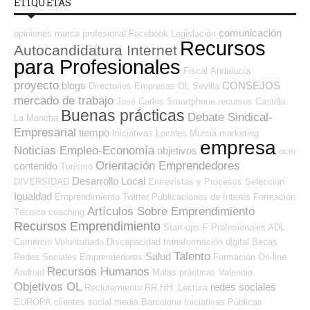
ETIQUETAS
comunicación
opiniones
marca profesional
Facebook
Legislación
Recursos
Autocandidatura Internet
para Profesionales
Fiscal
Andalucía
proyecto
blogs
CONSEJOS
Directorios Empresas OL
Sevilla
mercado de trabajo
José Carlos
Smartphone
recursos
Castilla
Buenas prácticas
Debate Sindical-
La Mancha
Empresarial
tiempo
Iniciativas Locales
Murcia
marketing
empresa
Noticias Empleo-Economía
objetivos
ocio
Orientación Emprendedores
contenido
Turismo
Desarrollo Local
DIVERSIDAD
Entrevistas y Procesos Selección
Igualdad
Emprendimiento
Twitter
Publicaciones de Interés
Formación
Artículos Sobre Emprendimiento
Técnica
coaching
Recursos Emprendimiento
Start-ups
F Profesionales ADL
Comercio
Voluntariado
Discapacidad
transformación digital
Becas
Talento
Salud
Redes Sociales Emprendedores
Formación On-line
Recursos Humanos
Android
Malas prácticas
Valencia
Objetivos OL
redes sociales
Reclutamiento RR.HH.
Lectura
EUROPA
clientes
social media
Barcelona
Iniciativas Públicas