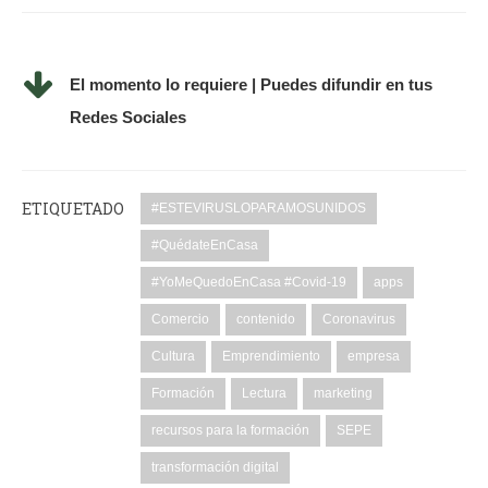
El momento lo requiere | Puedes difundir en tus
Redes Sociales
ETIQUETADO
#ESTEVIRUSLOPARAMOSUNIDOS
#QuédateEnCasa
#YoMeQuedoEnCasa #Covid-19
apps
Comercio
contenido
Coronavirus
Cultura
Emprendimiento
empresa
Formación
Lectura
marketing
recursos para la formación
SEPE
transformación digital