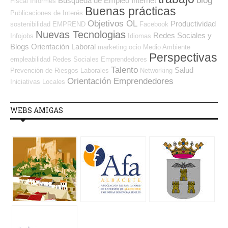
blog
Búsqueda de Empleo Internet
Fiscal
Informes
Buenas prácticas
Publicaciones de Interés
Objetivos OL
Productividad
sostenibilidad
EMPREND
Facebook
Nuevas Tecnologias
Redes Sociales y
Infojobs
Idiomas
Blogs Orientación Laboral
marketing
ocio
Medio Ambiente
Perspectivas
empleabilidad
Redes Sociales Emprendedores
Talento
Salud
Prevención de Riesgos Laborales
Networking
Orientación Emprendedores
Iniciativas Locales
WEBS AMIGAS