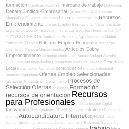
formación
mercado de trabajo
Prácticas
coaching
Motivación
Debate Sindical-Empresarial
Cultura
CALIDAD
Turismo
Recursos
Linkedin
Material de O.Laboral
docentes
investigación
Emprendimiento
Ofertas Empleo Internacional
Malas prácticas
Legislación
Economía Social - Iniciativas Sociales
Herramientas (CP
CONSEJOS
Y CV)
Centros de Empleo y Ag. Colocación
Madrid
Noticias Empleo-Economía
Formación Técnica
descargas
Artículos Sobre
Castilla La Mancha
Murcia
clientes
Emprendimiento
comercio electrónico
Becas
Android
Aprodel
Desarrollo
CLM
Juventud
financiación
Coronavirus
Ideas de Negocio
Local
comunicación
Rural
Twitter
Comercio
marca profesional
Ofertas Empleo Seleccionadas
recursos
Barcelona
Procesos de
Iniciativas Privadas
Emprendimiento
Formación
Selección Ofertas
opiniones
Recursos
recursos de orientación
para Profesionales
transformación digital
Innovación
estrategia
Reclutamiento RR.HH.
Valencia
Formación
Autocandidatura Internet
objetivos
On-line
José
Carlos
Directorios Empresas OL
Entrevistas y Procesos Selección
trabajo