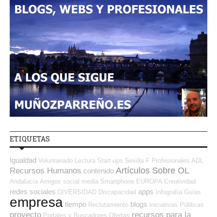
ETIQUETAS
Igualdad
Voluntariado
Lectura
Start-ups
Sevilla
F Profesionales ADL
Artículos Sobre OL
Recursos Humanos
contenido
Andalucía
Amigos
social media
Smartphone
EUROPA
Creatividad
redes sociales
apps
DIVERSIDAD
Discapacidad
Infografía
Guías
empresa
tiempo
blogs
Reclutamiento
Iniciativas Públicas
proyecto
recursos para la
Portales y Buscadores Ofertas