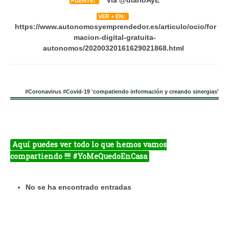
FUENTE:
VER + EN:
https://www.autonomosyemprendedor.es/articulo/ocio/for
macion-digital-gratuita-
autonomos/20200320161629021868.html
#Coronavirus #Covid-19 'compatiendo información y creando sinergias'
Aquí puedes ver todo lo que hemos vamos
compartiendo !!!! #YoMeQuedoEnCasa
No se ha encontrado entradas