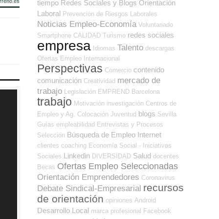
rreño.es
tiempo
Redes Sociales y Blogs Orientación
Laboral
Prevención de Riesgos Laborales
Noticias Empleo-Economía
Voluntariado
redes sociales
Smartphone
CALIDAD
Turismo
empresa
Talento
Idiomas
descargas
Ofertas Empleo Internacional
Perspectivas
contenido
Comercio
mercado de
comunicación
Creatividad
trabajo
Legislación
EMPREND
Barcelona
trabajo
Motivación
investigación
Centros de
blogs
Empleo y Ag. Colocación
Juventud
Sevilla
Guías
empleabilidad
Entrevistas y Procesos
Búsqueda de Empleo Internet
Selección
clientes
coaching
Economía Social - Iniciativas
Linkedin
Salud
Sociales
DIVERSIDAD
docentes
Ofertas Empleo Seleccionadas
Becas
Orientación Emprendedores
Coronavirus
recursos
Debate Sindical-Empresarial
de orientación
opiniones
Android
Desarrollo Local
marca profesional
Facebook