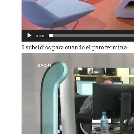
00:00
5 subsidios para cuando el paro termina
Reproductor
de
vídeo