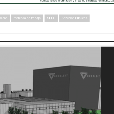
'compartiendo información y creando sinergias' en muñozpa
blicas
mercado de trabajo
SEPE
Servicios Públicos