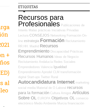
ETIQUETAS
Recursos para
Profesionales
arga
Publicaciones de
Interés
Malas prácticas
Iniciativas Privadas
ión
CONSEJOS
Lectura
Networking
Formación On-
Formación
estrategia
line
Reclutamiento
2021
Recursos
RR.HH.
Madrid
Emprendimiento
Discapacidad
Prácticas
ón +
Recursos Humanos
Ideas de Negocio
años
Reclutamiento
Andalucía
Redes Sociales
Igualdad
Emprendedores
Valencia
SED)
Emprendimiento
Aprodel CLM
transformación
digital
Start-ups
Twitter
Rural
Autocandidatura Internet
s al
marketing
recursos
social media
Material de O.Laboral
leo
Artículos
para la formación
Cultura
Amigos
Sobre OL
Objetivos OL
EUROPA
comercio
electrónico
Medio Ambiente
Murcia
financiación