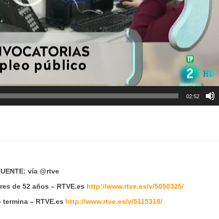
02:52
UENTE: vía @rtve
ores de 52 años – RTVE.es
http://www.rtve.es/v/5050325/
o termina – RTVE.es
http://www.rtve.es/v/5115318/