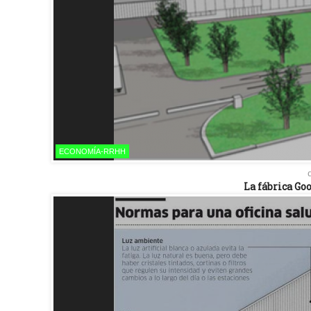
ECONOMÍA-RRHH
La fábrica Go