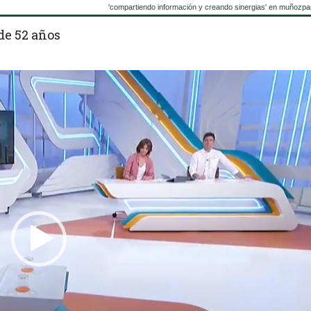
'compartiendo información y creando sinergias' en muñozpa
de 52 años