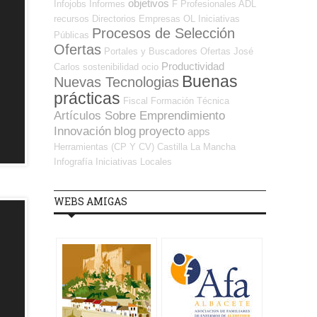
objetivos
Infojobs
Informes
F Profesionales ADL
recursos
Directorios Empresas OL
Iniciativas
Procesos de Selección
Públicas
Ofertas
Portales y Buscadores Ofertas
José
Productividad
Carlos
sostenibilidad
ocio
Buenas
Nuevas Tecnologias
prácticas
Fiscal
Formación Técnica
Artículos Sobre Emprendimiento
Innovación
blog
proyecto
apps
Herramientas (CP Y CV)
Castilla La Mancha
Infografía
Iniciativas Locales
WEBS AMIGAS