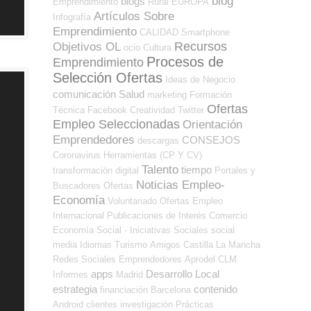
blog
blogs
Emprendimiento
Rural
EUROPA
Artículos Sobre
Infografía
Emprendimiento
CALIDAD
Smartphone
Recursos
Objetivos OL
ocio
Cultura
Procesos de
Emprendimiento
Selección Ofertas
Ideas de Negocio
comunicación
Salud
marketing
Formación
Ofertas
Técnica
Facebook
Creatividad
Twitter
Empleo Seleccionadas
Orientación
Emprendedores
CONSEJOS
descargas
Coronavirus
Herramientas (CP Y CV)
Talento
tiempo
transformación digital
Portales y
Noticias Empleo-
Buscadores Ofertas
Economía
Voluntariado
Ofertas Empleo
Internacional
Publicaciones de Interés
Comercio
Economía Social - Iniciativas Sociales
social
media
Idiomas
Turismo
Amigos
Castilla La Mancha
Redes Sociales Emprendedores
Aprodel CLM
apps
Desarrollo Local
Informes
Madrid
estrategia
contenido
financiación
Barcelona
Android
clientes
investigación
Prácticas