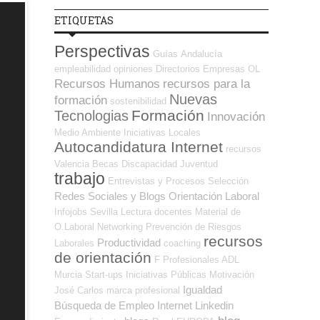
ETIQUETAS
Perspectivas
Guías
Andalucía
empleabilidad
opiniones
Directorios Empresas OL
Recursos Humanos
recursos para la
Nuevas
formación
sostenibilidad
Formación
Tecnologias
Innovación
Medio Ambiente
Iniciativas Locales
Autocandidatura Internet
recursos
Valencia
Becas
Discapacidad
Juventud
trabajo
Entrevistas y Procesos Selección
Redes Sociales y Blogs Orientación Laboral
Infojobs
Sevilla
Lectura
docentes
Material de
O.Laboral
Networking
Prevención de Riesgos
recursos
Productividad
Laborales
coaching
de orientación
F Profesionales ADL
Murcia
Start-ups
Iniciativas Públicas
Motivación
Igualdad
José Carlos
marca profesional
Búsqueda de Empleo Internet
Linkedin