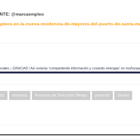
NTE: @marcaempleo
pleos-en-la-nueva-residencia-de-mayores-del-puerto-de-santa-ma
ociales ¡ GRACIAS ! Así estarás 'compartiendo información y creando sinergias' en muñozpa
diz
empresa
Procesos de Selección Ofertas
proyecto
Sevilla