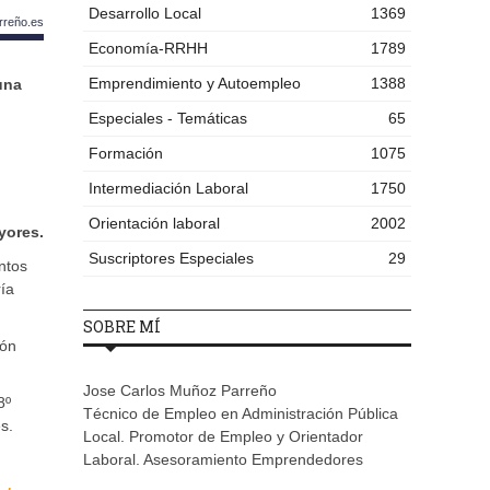
Desarrollo Local
1369
rreño.es
Economía-RRHH
1789
Emprendimiento y Autoempleo
1388
una
Especiales - Temáticas
65
Formación
1075
Intermediación Laboral
1750
Orientación laboral
2002
yores.
Suscriptores Especiales
29
ntos
ría
SOBRE MÍ
ión
Jose Carlos Muñoz Parreño
8º
Técnico de Empleo en Administración Pública
s.
Local. Promotor de Empleo y Orientador
Laboral. Asesoramiento Emprendedores