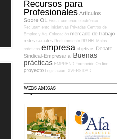
Recursos para
Profesionales
Artículos
Sobre OL
Fiscal
comercio electrónico
Reclutamiento
Iniciativas Privadas
Centros de
mercado de trabajo
Empleo y Ag. Colocación
redes sociales
Reclutamiento RR.HH.
Malas
empresa
Debate
objetivos
prácticas
Buenas
Sindical-Empresarial
prácticas
EMPREND
Formación On-line
proyecto
Legislación
DIVERSIDAD
WEBS AMIGAS