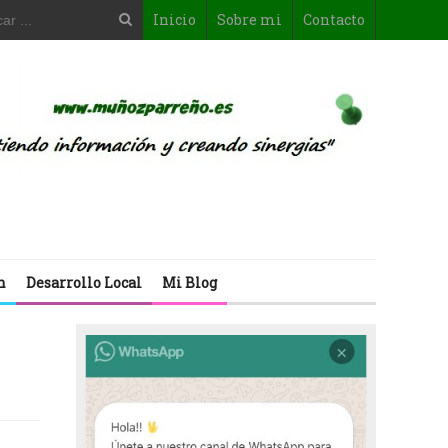
Inicio
Sobre mi
Contacto
n
Desarrollo Local
Mi Blog