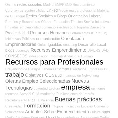
redes sociales
On-line
Madrid
EMPREND
Reclutamiento
Linkedin
Coronavirus
sostenibilidad
ocio
marca profesional
Material
Redes Sociales y Blogs Orientación Laboral
de O.Laboral
Portales y Buscadores Ofertas
Formación Técnica
Sevilla
Iniciativas
Privadas
empleabilidad
comercio electrónico
Infografía
Barcelona
Recursos Humanos
Productividad
Herramientas (CP Y CV)
Orientación
comunicación
Iniciativas Públicas
Emprendedores
Igualdad
Desarrollo Local
Guías
coaching
Recursos Emprendimiento
blogs
docentes
DIVERSIDAD
CONSEJOS
investigación
Informes
Andalucía
Turismo
Recursos para Profesionales
tiempo
Prevención de Riesgos Laborales
Directorios Empresas OL
trabajo
Objetivos OL
Salud
financiación
Networking
Nuevas
Ofertas Empleo Seleccionadas
empresa
Tecnologias
Juventud
Lectura
opiniones
recursos
Aprodel CLM
marketing
Publicaciones de Interés
Buenas prácticas
Reclutamiento RR.HH.
Valencia
Formación
Creatividad
Infojobs
Iniciativas Locales
Comercio
Artículos Sobre Emprendimiento
apps
Voluntariado
Cultura
blog
Medio Ambiente
Start-ups
Malas prácticas
Smartphone
Redes