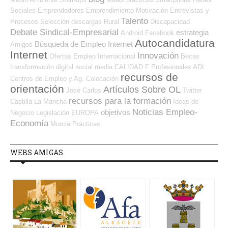
Sociales Emprendedores
Emprendimiento
Motivación
Entrevistas y
Talento
Procesos Selección
descargas
Rural
Discapacidad
Debate Sindical-Empresarial
estrategia
Android
Facebook
Autocandidatura
Búsqueda de Empleo Internet
Amigos
Internet
Innovación
Ofertas Empleo Internacional
Becas
transformación digital
social media
CALIDAD
F Profesionales ADL
recursos de
Centros de Empleo y Ag. Colocación
orientación
Artículos Sobre OL
José Carlos
Twitter
recursos para la formación
Castilla La Mancha
Ideas de
Noticias Empleo-
objetivos
Negocio
Legislación
EUROPA
Economía
Murcia
Prácticas
WEBS AMIGAS