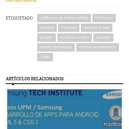
mercado-laboral/
ETIQUETADO
certificados de profesionalidad
E Prácticas
empresa
Facebook
Garantia Juvenil
google+
Iniciativas Locales
Juventud
Nuevas Tecnologias
recursos de orientación
Twitter
ARTÍCULOS RELACIONADOS