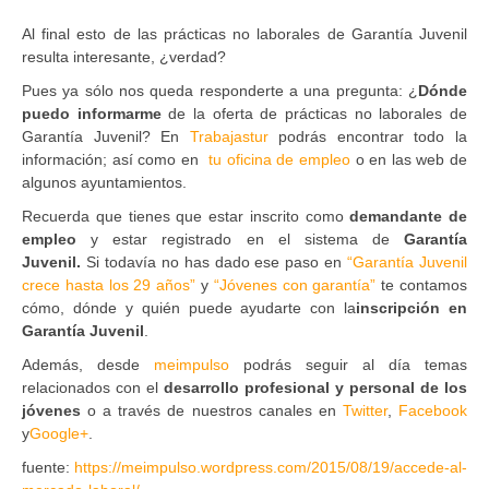
Al final esto de las prácticas no laborales de Garantía Juvenil
resulta interesante, ¿verdad?
Pues ya sólo nos queda responderte a una pregunta: ¿
Dónde
puedo informarme
de la oferta de prácticas no laborales de
Garantía Juvenil? En
Trabajastur
podrás encontrar todo la
información; así como en
tu oficina de empleo
o en las web de
algunos ayuntamientos.
Recuerda que tienes que estar inscrito como
demandante de
empleo
y estar registrado en el sistema de
Garantía
Juvenil.
Si todavía no has dado ese paso en
“Garantía Juvenil
crece hasta los 29 años”
y
“Jóvenes con garantía”
te contamos
cómo, dónde y quién puede ayudarte con la
inscripción en
Garantía Juvenil
.
Además, desde
meimpulso
podrás seguir al día temas
relacionados con el
desarrollo profesional y personal de los
jóvenes
o a través de nuestros canales en
Twitter
,
Facebook
y
Google+
.
fuente:
https://meimpulso.wordpress.com/2015/08/19/accede-al-