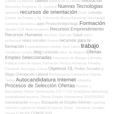
Talento
Innovación
Castilla La Mancha
Material de O.Laboral
Nuevas Tecnologias
Directorios Empresas OL
Juventud
recursos de orientación
Linkedin
opiniones
Guías
Centros de Empleo y Ag. Colocación
Murcia
Barcelona
Voluntariado
Formación
apps
Productividad
blogs
comercio electrónico
Recursos Emprendimiento
Aprodel CLM
Medio Ambiente
Recursos Humanos
Salud
docentes
Start-ups
marca
recursos para la
redes sociales
profesional
Android
trabajo
formación
Emprendimiento
clientes
José Carlos
Ofertas
blog
contenido
Iniciativas Locales
Ideas de Negocio
Empleo Seleccionadas
Prevención de Riesgos Laborales
Publicaciones de Interés
Formación Técnica
Iniciativas Privadas
Objetivos OL
Redes Sociales y
Facebook
descargas
Cultura
Blogs Orientación Laboral
Reclutamiento
Coronavirus
Infojobs
Autocandidatura Internet
Twitter
Infografía
Procesos de Selección Ofertas
Portales y
Buscadores Ofertas
Herramientas (CP Y CV)
Smartphone
Networking
empleabilidad
recursos
Ofertas Empleo Internacional
DIVERSIDAD
comunicación
Búsqueda de Empleo Internet
Amigos
coaching
Informes
Legislación
Madrid
Economía Social - Iniciativas Sociales
CONSEJOS
Sevilla
EUROPA