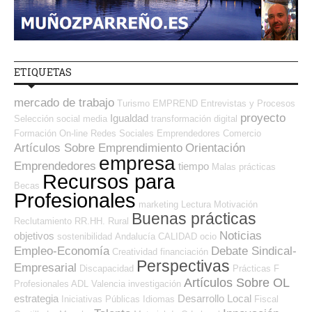
ETIQUETAS
mercado de trabajo
Turismo
EMPREND
Entrevistas y Procesos
proyecto
Igualdad
Selección
social media
transformación digital
Formación On-line
Redes Sociales Emprendedores
Comercio
Artículos Sobre Emprendimiento
Orientación
empresa
Emprendedores
tiempo
Malas prácticas
Recursos para
Becas
Profesionales
marketing
Lectura
Motivación
Buenas prácticas
Reclutamiento RR.HH.
Rural
Noticias
objetivos
sostenibilidad
Andalucía
CALIDAD
ocio
Empleo-Economía
Debate Sindical-
Creatividad
financiación
Perspectivas
Empresarial
Discapacidad
Prácticas
F
Artículos Sobre OL
Profesionales ADL
Valencia
investigación
estrategia
Desarrollo Local
Iniciativas Públicas
Idiomas
Fiscal