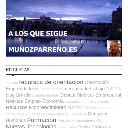
ETIQUETAS
recursos de orientación
Orientación
Lectura
Emprendedores
mercado de trabajo
investigación
EUROPA
blog
Debate Sindical-Empresarial
Linkedin
Emprendimiento
Noticias Empleo-Economía
sostenibilidad
Voluntariado
Recursos Emprendimiento
EMPREND
Malas prácticas
Recursos
Entrevistas y Procesos Selección
Reclutamiento
Formación
Humanos
Portales y Buscadores Ofertas
Nuevas Tecnologias
Redes Sociales y
José Carlos