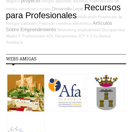
proyecto
Negocio
Amigos
opiniones
docentes
Publicaciones de
Recursos
Desarrollo Local
Interés
Iniciativas Locales
para Profesionales
Motivación
Prevención de
Artículos
Riesgos Laborales
Prácticas
comercio electrónico
Sobre Emprendimiento
Networking
empleabilidad
Discapacidad
Madrid
F Profesionales ADL
Herramientas (CP Y CV)
clientes
Andalucía
WEBS AMIGAS