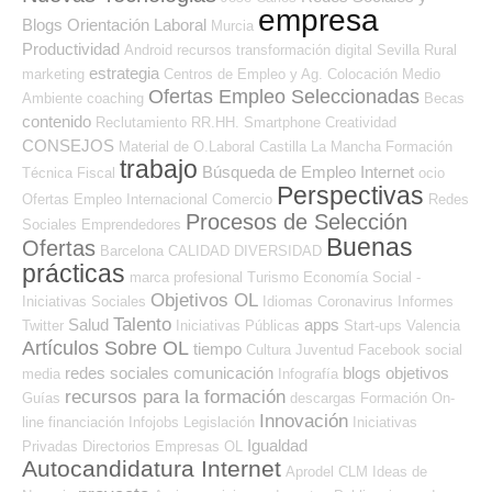
empresa
Blogs Orientación Laboral
Murcia
Productividad
Android
recursos
transformación digital
Sevilla
Rural
estrategia
marketing
Centros de Empleo y Ag. Colocación
Medio
Ofertas Empleo Seleccionadas
Ambiente
coaching
Becas
contenido
Reclutamiento RR.HH.
Smartphone
Creatividad
CONSEJOS
Material de O.Laboral
Castilla La Mancha
Formación
trabajo
Búsqueda de Empleo Internet
Técnica
Fiscal
ocio
Perspectivas
Ofertas Empleo Internacional
Comercio
Redes
Procesos de Selección
Sociales Emprendedores
Buenas
Ofertas
Barcelona
CALIDAD
DIVERSIDAD
prácticas
marca profesional
Turismo
Economía Social -
Objetivos OL
Iniciativas Sociales
Idiomas
Coronavirus
Informes
Talento
Salud
apps
Twitter
Iniciativas Públicas
Start-ups
Valencia
Artículos Sobre OL
tiempo
Cultura
Juventud
Facebook
social
redes sociales
comunicación
blogs
objetivos
media
Infografía
recursos para la formación
Guías
descargas
Formación On-
Innovación
line
financiación
Infojobs
Legislación
Iniciativas
Igualdad
Privadas
Directorios Empresas OL
Autocandidatura Internet
Aprodel CLM
Ideas de