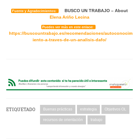
BUSCO UN TRABAJO – About
Fuente y Agradecimientos:
Elena Ariño Lecina
Puedes ver más en este enlace:
https://buscountrabajo.es/recomendaciones/autoconocim
iento-a-traves-de-un-analisis-dafo/
ETIQUETADO
Buenas prácticas
estrategia
Objetivos OL
recursos de orientación
trabajo