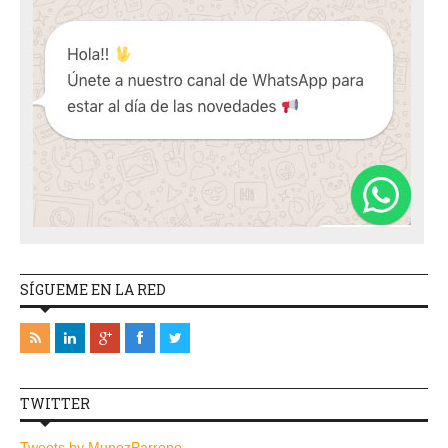
SÍGUEME EN LA RED
TWITTER
Tweets by MunozParreno