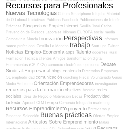
Recursos para Profesionales
Nuevas Tecnologias
Cultura
Smartphone
Infojobs
Material
de O.Laboral
Iniciativas Públicas
Facebook
Publicaciones de Interés
Búsqueda de Empleo Internet
Prácticas
Sevilla
José Carlos
Prevención de Riesgos Laborales
Idiomas
EUROPA
social media
Perspectivas
Innovación
Coronavirus
Murcia
Informes
trabajo
marca profesional
Castilla La Mancha
Start-ups
Twitter
Noticias Empleo-Economía
Talento
apps
docentes
Rural
Formación Técnica
clientes
Amigos
transformación digital
Debate
Herramientas (CP Y CV)
comercio electrónico
opiniones
Sindical-Empresarial
blogs
contenido
Directorios Empresas
comunicación
OL
empleabilidad
coaching
Fiscal
Voluntariado
Guías
Orientación Emprendedores
Medio Ambiente
investigación
recursos para la formación
objetivos
redes
Android
sociales
Productividad
Ideas de Negocio
Motivación
Becas
Linkedin
tiempo
Aprodel CLM
Comercio
Infografía
marketing
Recursos Emprendimiento
proyecto
Entrevistas y
Buenas prácticas
Procesos Selección
Ofertas Empleo
Artículos Sobre Emprendimiento
Internacional
Malas
Recursos
Salud
prácticas
F Profesionales ADL
Networking
ocio