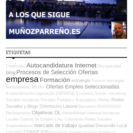
ETIQUETAS
Autocandidatura Internet
Creatividad
Discapacidad
Procesos de Selección Ofertas
blog
empresa
Formación
estrategia
Turismo
descargas
Ofertas Empleo Seleccionadas
Reclutamiento RR.HH.
Emprendimiento
Legislación
EMPREND
Economía Social - Iniciativas
Redes
Sociales
Iniciativas Privadas
Portales y Buscadores Ofertas
Sociales y Blogs Orientación Laboral
Barcelona
DIVERSIDAD
Objetivos OL
Reclutamiento
sostenibilidad
Valencia
Iniciativas
Locales
Centros de Empleo y Ag. Colocación
Redes Sociales
mercado de trabajo
Igualdad
Desarrollo Local
Emprendedores
CONSEJOS
CALIDAD
Formación On-line
recursos
Andalucía