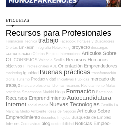
ETIQUETAS
Recursos para Profesionales
trabajo
Formación Técnica
Facebook
Portales y Buscadores
proyecto
Linkedin
Ofertas
Infografía
Networking
descargas
Artículos Sobre
comunicación
Ofertas Empleo Internacional
OL
Recursos Humanos
CONSEJOS
Valencia
Sevilla
Orientación Emprendedores
objetivos
F Profesionales ADL
Buenas prácticas
Igualdad
marketing
transformación
mercado de
Productividad
digital
Turismo
Iniciativas Públicas
trabajo
marca profesional
Idiomas
recursos
Reclutamiento
Malas
Formación
blogs
prácticas
Smartphone
Madrid
Barcelona
Autocandidatura
Recursos Emprendimiento
Internet
Nuevas Tecnologias
social media
Castilla La
Artículos Sobre
Mancha
Medio Ambiente
Ideas de Negocio
Emprendimiento
Búsqueda de Empleo
docentes
Infojobs
blog
Noticias Empleo-
Internet
Coronavirus
sostenibilidad