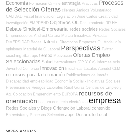
Procesos
Economía
estrategia
Formación On-line
Prácticas
de Selección Ofertas
clientes
Amigos
Voluntariado
CALIDAD
Fiscal
financiación
Legislación
José Carlos
Creatividad
Objetivos OL
investigación
EMPREND
Reclutamiento RR.HH.
Debate Sindical-Empresarial
redes sociales
Redes Sociales
Emprendedores
Android
Cultura
Murcia
Iniciativas Privadas
Talento
DIVERSIDAD
Becas
Directorios Empresas OL
Andalucía
Perspectivas
opiniones
Material de O.Laboral
Twitter
Ofertas Empleo
tiempo
coaching
Start-ups
Motivación
Seleccionadas
Salud
Herramientas (CP Y CV)
Informes
ocio
Innovación
Juventud
Comercio
Iniciativas Locales
Aprodel CLM
recursos para la formación
Publicaciones de Interés
Discapacidad
empleabilidad
Economía Social - Iniciativas Sociales
Prevención de Riesgos Laborales
Rural
Guías
Centros de Empleo y
recursos de
Ag. Colocación
Emprendimiento
EUROPA
empresa
orientación
Lectura
comercio electrónico
Redes Sociales y Blogs Orientación Laboral
contenido
apps
Desarrollo Local
Entrevistas y Procesos Selección
WEBS AMIGAS