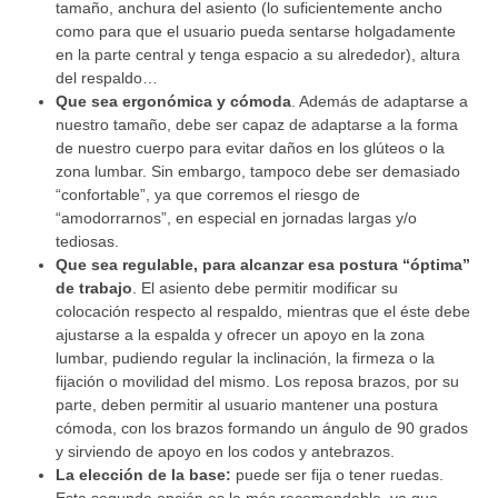
tamaño, anchura del asiento (lo suficientemente ancho
como para que el usuario pueda sentarse holgadamente
en la parte central y tenga espacio a su alrededor), altura
del respaldo…
Que sea ergonómica y cómoda
. Además de adaptarse a
nuestro tamaño, debe ser capaz de adaptarse a la forma
de nuestro cuerpo para evitar daños en los glúteos o la
zona lumbar. Sin embargo, tampoco debe ser demasiado
“confortable”, ya que corremos el riesgo de
“amodorrarnos”, en especial en jornadas largas y/o
tediosas.
Que sea regulable, para alcanzar esa postura “óptima”
de trabajo
. El asiento debe permitir modificar su
colocación respecto al respaldo, mientras que el éste debe
ajustarse a la espalda y ofrecer un apoyo en la zona
lumbar, pudiendo regular la inclinación, la firmeza o la
fijación o movilidad del mismo. Los reposa brazos, por su
parte, deben permitir al usuario mantener una postura
cómoda, con los brazos formando un ángulo de 90 grados
y sirviendo de apoyo en los codos y antebrazos.
La elección de la base:
puede ser fija o tener ruedas.
Esta segunda opción es la más recomendable, ya que