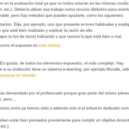
ón en la evaluación total ya que no todos estarán en las mismas condi
 etc.). Debería utilizar ese trabajo como recurso didáctico para orient
erable, pero hay métodos que pueden ayudarle, como los siguientes:
ntación. Elija, por ejemplo, uno que presente errores habituales y expliq
que esté bien realizado y explicar la razón de ello.
ajos (o los de otros) indicando y que razone lo que está bien o mal.
, como el expuesto en
este enlace
.
. Es quizás, de todos los elementos expuestos, el más complejo. Hay
si su institución tiene un sistema e-learning, por ejemplo Moodle, utili
tionarios en Moodle.
o más demandado por el profesorado porque gran parte del mismo piens
ne, pero…
ciones como ya hemos visto y además solo si el esfuerzo dedicado co
deben estar bien pensados previamente para cumplir un objetivo docen
etc.).