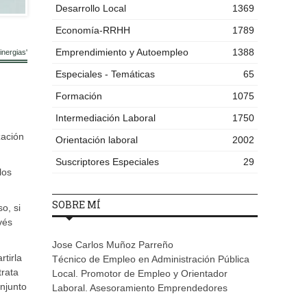
Desarrollo Local
1369
Economía-RRHH
1789
Emprendimiento y Autoempleo
1388
nergias'
Especiales - Temáticas
65
Formación
1075
Intermediación Laboral
1750
zación
Orientación laboral
2002
Suscriptores Especiales
29
los
SOBRE MÍ
o, si
vés
Jose Carlos Muñoz Parreño
tirla
Técnico de Empleo en Administración Pública
trata
Local. Promotor de Empleo y Orientador
onjunto
Laboral. Asesoramiento Emprendedores