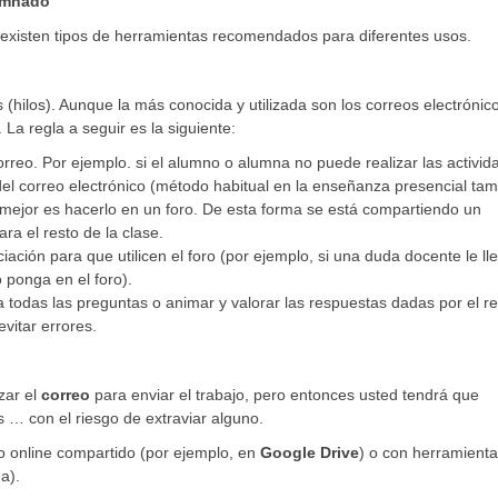
lumnado
y existen tipos de herramientas recomendados para diferentes usos.
s (hilos). Aunque la más conocida y utilizada son los correos electrónic
La regla a seguir es la siguiente:
correo. Por ejemplo. si el alumno o alumna no puede realizar las activid
el correo electrónico (método habitual en la enseñanza presencial tam
o mejor es hacerlo en un foro. De esta forma se está compartiendo un
ra el resto de la clase.
ación para que utilicen el foro (por ejemplo, si una duda docente le ll
 ponga en el foro).
 todas las preguntas o animar y valorar las respuestas dadas por el r
vitar errores.
zar el
correo
para enviar el trabajo, pero entonces usted tendrá que
s … con el riesgo de extraviar alguno.
o online compartido (por ejemplo, en
Google Drive
) o con herramient
a).