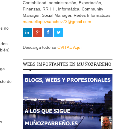
Contabilidad, administración, Exportación,
Finanzas, RR.HH, Informática, Community
Manager, Social Manager, Redes Informaticas.
manuellopezsanchez73@gmail.com
os no
ades
Descarga todo su
CVITAE Aquí
bién)
WEBS IMPORTANTES EN MUÑOZPAREÑO
ega
esto de
as