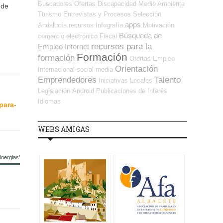
Buscadores Ofertas
Discapacidad
Medio Ambiente
 de
Turismo
Entrevistas y Procesos Selección
apps
Andalucía
recursos
Infografía
Motivación
Búsqueda de
comercio electrónico
Fiscal
recursos para la
Empleo Internet
Formación
formación
Ofertas Empleo
Orientación
Internacional
social media
Emprendedores
Talento
Iniciativas Locales
Legislación
Android
Publicaciones de Interés
Idiomas
para-
WEBS AMIGAS
nergias'