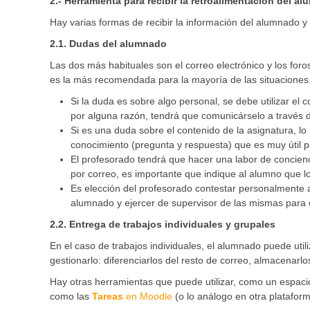
2.- Herramienta para recibir la retroalimentación del a
Hay varias formas de recibir la información del alumnado 
2.1. Dudas del alumnado
Las dos más habituales son el correo electrónico y los foro
es la más recomendada para la mayoría de las situaciones. 
Si la duda es sobre algo personal, se debe utilizar el 
por alguna razón, tendrá que comunicárselo a través d
Si es una duda sobre el contenido de la asignatura, l
conocimiento (pregunta y respuesta) que es muy útil pa
El profesorado tendrá que hacer una labor de concienci
por correo, es importante que indique al alumno que lo
Es elección del profesorado contestar personalmente a
alumnado y ejercer de supervisor de las mismas para e
2.2. Entrega de trabajos individuales y grupales
En el caso de trabajos individuales, el alumnado puede utili
gestionarlo: diferenciarlos del resto de correo, almacenarlo
Hay otras herramientas que puede utilizar, como un espaci
como las
Tareas
en Moodle
(o lo análogo en otra plataform