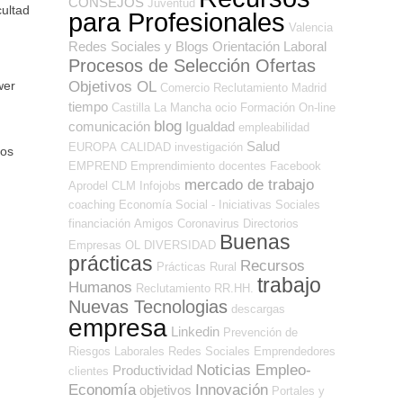
CONSEJOS
Juventud
ultad
para Profesionales
Valencia
Redes Sociales y Blogs Orientación Laboral
Procesos de Selección Ofertas
Objetivos OL
wer
Comercio
Reclutamiento
Madrid
tiempo
Castilla La Mancha
ocio
Formación On-line
blog
comunicación
Igualdad
empleabilidad
Salud
EUROPA
CALIDAD
investigación
mos
EMPREND
Emprendimiento
docentes
Facebook
mercado de trabajo
Aprodel CLM
Infojobs
coaching
Economía Social - Iniciativas Sociales
financiación
Amigos
Coronavirus
Directorios
Buenas
Empresas OL
DIVERSIDAD
prácticas
Recursos
Prácticas
Rural
trabajo
Humanos
Reclutamiento RR.HH.
Nuevas Tecnologias
descargas
empresa
Linkedin
Prevención de
Riesgos Laborales
Redes Sociales Emprendedores
Noticias Empleo-
Productividad
clientes
Economía
Innovación
objetivos
Portales y