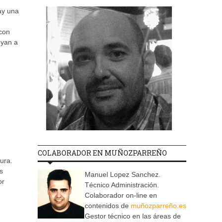
ay una
 con
uyan a
COLABORADOR EN MUÑOZPARREÑO
ura.
s
Manuel Lopez Sanchez.
or
Técnico Administración.
Colaborador on-line en
contenidos de
muñozparreño.es
Gestor técnico en las áreas de