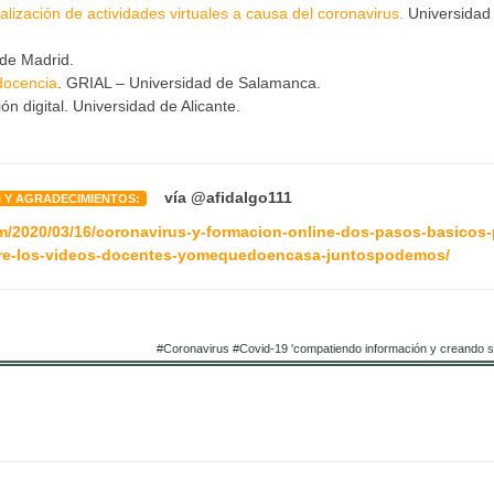
ización de actividades virtuales a causa del coronavirus.
Universidad
 de Madrid.
 docencia
. GRIAL – Universidad de Salamanca.
n digital. Universidad de Alicante.
vía @afidalgo111
 Y AGRADECIMIENTOS:
m/2020/03/16/coronavirus-y-formacion-online-dos-pasos-basicos-
bre-los-videos-docentes-yomequedoencasa-juntospodemos/
#Coronavirus #Covid-19 'compatiendo información y creando si