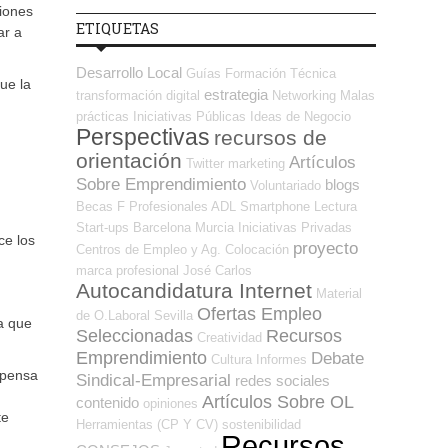
ciones
ETIQUETAS
ar a
Desarrollo Local
Guías
Formación Técnica
ue la
estrategia
transformación digital
Networking
Malas
prácticas
Iniciativas Públicas
Ideas de Negocio
Perspectivas
recursos de
orientación
Artículos
Twitter
marketing
Sobre Emprendimiento
blogs
Voluntariado
Becas
F Profesionales ADL
Smartphone
Lectura
Start-ups
Barcelona
Murcia
Iniciativas Privadas
ce los
proyecto
Centros de Empleo y Ag. Colocación
marca profesional
José Carlos
Autocandidatura Internet
Material
Ofertas Empleo
de O.Laboral
Sevilla
a que
Seleccionadas
Recursos
Creatividad
Emprendimiento
Debate
Cultura
Informes
mpensa
Sindical-Empresarial
redes sociales
Artículos Sobre OL
contenido
opiniones
te
Herramientas (CP Y CV)
sostenibilidad
Recursos