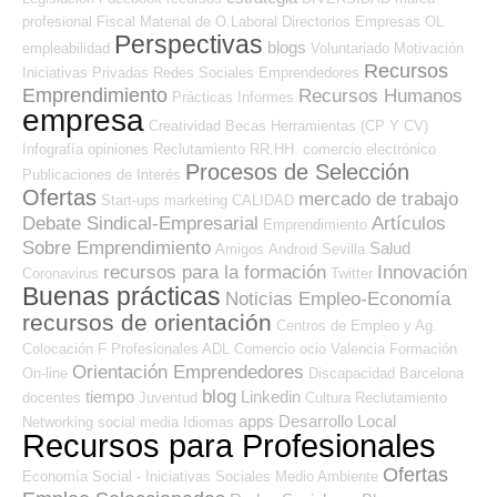
profesional
Fiscal
Material de O.Laboral
Directorios Empresas OL
Perspectivas
blogs
empleabilidad
Voluntariado
Motivación
Recursos
Iniciativas Privadas
Redes Sociales Emprendedores
Emprendimiento
Recursos Humanos
Prácticas
Informes
empresa
Creatividad
Becas
Herramientas (CP Y CV)
Infografía
opiniones
Reclutamiento RR.HH.
comercio electrónico
Procesos de Selección
Publicaciones de Interés
Ofertas
mercado de trabajo
Start-ups
marketing
CALIDAD
Debate Sindical-Empresarial
Artículos
Emprendimiento
Sobre Emprendimiento
Salud
Amigos
Android
Sevilla
recursos para la formación
Innovación
Coronavirus
Twitter
Buenas prácticas
Noticias Empleo-Economía
recursos de orientación
Centros de Empleo y Ag.
Colocación
F Profesionales ADL
Comercio
ocio
Valencia
Formación
Orientación Emprendedores
On-line
Discapacidad
Barcelona
blog
tiempo
Linkedin
docentes
Juventud
Cultura
Reclutamiento
apps
Desarrollo Local
Networking
social media
Idiomas
Recursos para Profesionales
Ofertas
Economía Social - Iniciativas Sociales
Medio Ambiente