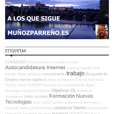
ETIQUETAS
CONSEJOS
Murcia
Iniciativas Locales
Lectura
Autocandidatura Internet
coaching
Aprodel CLM
trabajo
comunicación
Búsqueda de
Infojobs
Malas prácticas
Empleo Internet
objetivos
Ideas de Negocio
Turismo
Formación
Técnica
Guías
EUROPA
investigación
transformación digital
Objetivos OL
descargas
Iniciativas Públicas
Andalucía
Formación
Nuevas
redes sociales
Smartphone
Tecnologias
José Carlos
Castilla La Mancha
Entrevistas y
proyecto
Talento
Procesos Selección
Rural
Madrid
sostenibilidad
estrategia
Legislación
Facebook
recursos
DIVERSIDAD
marca