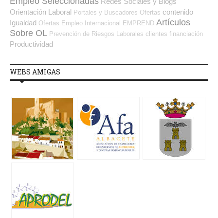
Empleo Seleccionadas
Redes Sociales y Blogs
Orientación Laboral
contenido
Portales y Buscadores Ofertas
Artículos
Igualdad
Ofertas Empleo Internacional
EMPREND
Sobre OL
Prevención de Riesgos Laborales
clientes
financiación
Productividad
WEBS AMIGAS