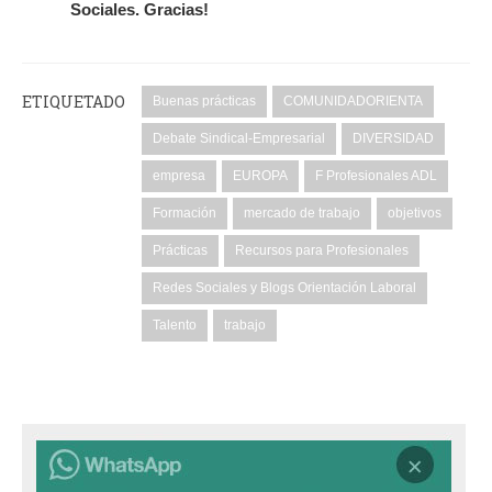
Sociales. Gracias!
ETIQUETADO
Buenas prácticas
COMUNIDADORIENTA
Debate Sindical-Empresarial
DIVERSIDAD
empresa
EUROPA
F Profesionales ADL
Formación
mercado de trabajo
objetivos
Prácticas
Recursos para Profesionales
Redes Sociales y Blogs Orientación Laboral
Talento
trabajo