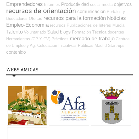
Emprendedores
Productividad
objetivos
Informes
social media
recursos de orientación
comunicación
Portales y
recursos para la formación
Noticias
Buscadores Ofertas
Empleo-Economía
recursos
Publicaciones de Interés
Murcia
Talento
Salud
blogs
Voluntariado
Formación Técnica
docentes
mercado de trabajo
Herramientas (CP Y CV)
Prácticas
Centros
de Empleo y Ag. Colocación
Iniciativas Públicas
Madrid
Start-ups
contenido
WEBS AMIGAS