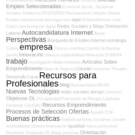
Emprendedores
Juventud
Empleo Seleccionadas
Economía Social - Iniciativas
Sociales
Andalucía
DIVERSIDAD
Reclutamiento
Infojobs
Ofertas
apps
Empleo Internacional
descargas
ocio
Emprendimiento
José
Redes Sociales y Blogs Orientación
Carlos
transformación digital
Autocandidatura Internet
Laboral
Becas
Perspectivas
Búsqueda de Empleo Internet
estrategia
empresa
Cultura
Turismo
coaching
Castilla La Mancha
Innovación
Sevilla
Valencia
sostenibilidad
Motivación
EUROPA
trabajo
Artículos Sobre
investigación
Medio Ambiente
Emprendimiento
Linkedin
Ideas de Negocio
Iniciativas Privadas
Recursos para
Desarrollo Local
Profesionales
blog
Reclutamiento RR.HH.
Nuevas Tecnologias
redes sociales
tiempo
Comercio
Objetivos OL
Discapacidad
Prevención de Riesgos Laborales
Recursos Emprendimiento
Facebook
CALIDAD
Procesos de Selección Ofertas
Aprodel CLM
Buenas prácticas
Android
opiniones
Iniciativas Locales
Igualdad
empleabilidad
Idiomas
financiación
marca profesional
Orientación
Directorios Empresas OL
Malas prácticas