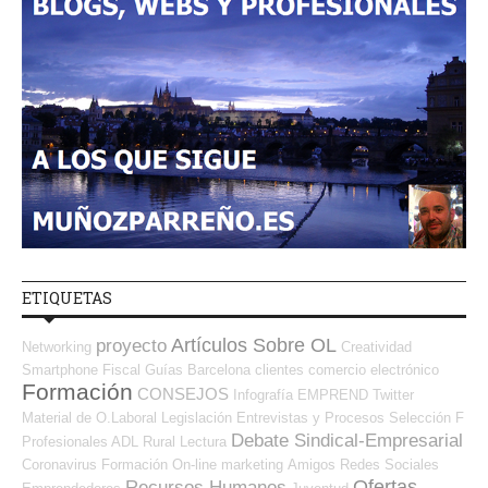
ETIQUETAS
Artículos Sobre OL
proyecto
Networking
Creatividad
Smartphone
Fiscal
Guías
Barcelona
clientes
comercio electrónico
Formación
CONSEJOS
Infografía
EMPREND
Twitter
Material de O.Laboral
Legislación
Entrevistas y Procesos Selección
F
Debate Sindical-Empresarial
Profesionales ADL
Rural
Lectura
Coronavirus
Formación On-line
marketing
Amigos
Redes Sociales
Ofertas
Recursos Humanos