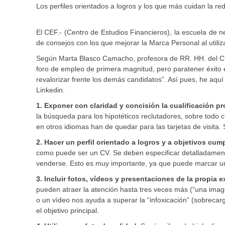
Los perfiles orientados a logros y los que más cuidan la r
El CEF.- (Centro de Estudios Financieros), la escuela de 
de consejos con los que mejorar la Marca Personal al utiliza
Según Marta Blasco Camacho, profesora de RR. HH. del CEF
foro de empleo de primera magnitud, pero paratener éxito 
revalorizar frente los demás candidatos”. Así pues, he aqu
Linkedin.
1. Exponer con claridad y concisión la cualificación pr
la búsqueda para los hipotéticos reclutadores, sobre tod
en otros idiomas han de quedar para las tarjetas de visita. 
2. Hacer un perfil orientado a logros y a objetivos cum
como puede ser un CV. Se deben especificar detalladament
venderse. Esto es muy importante, ya que puede marcar un
3. Incluir fotos, vídeos y presentaciones de la propia e
pueden atraer la atención hasta tres veces más (“una imag
o un vídeo nos ayuda a superar la “infoxicación” (sobrecar
el objetivo principal.