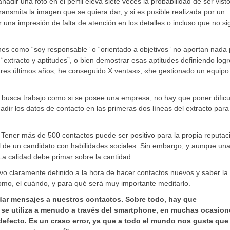
adir una foto en el perfil eleva siete veces la probabilidad de ser vist
 transmita la imagen que se quiera dar, y si es posible realizada por un
 una impresión de falta de atención en los detalles o incluso que no si
es como “soy responsable” o “orientado a objetivos” no aportan nada 
 “extracto y aptitudes”, o bien demostrar esas aptitudes definiendo log
 tres últimos años, he conseguido X ventas», «he gestionado un equipo
 busca trabajo como si se posee una empresa, no hay que poner dificu
añadir los datos de contacto en las primeras dos líneas del extracto par
Tener más de 500 contactos puede ser positivo para la propia reputac
fil de un candidato con habilidades sociales. Sin embargo, y aunque un
La calidad debe primar sobre la cantidad.
vo claramente definido a la hora de hacer contactos nuevos y saber la
 cómo, el cuándo, y para qué será muy importante meditarlo.
ndar mensajes a nuestros contactos. Sobre todo, hay que
a se utiliza a menudo a través del smartphone, en muchas ocasio
efecto. Es un craso error, ya que a todo el mundo nos gusta que