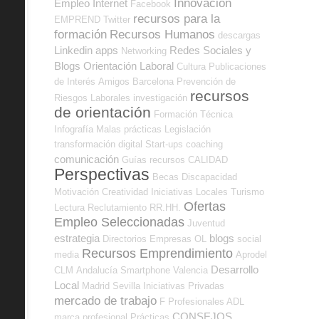
Innovación
Empleo Internet
Facebook
recursos para la
EMPREND
Twitter
formación
Recursos Humanos
descargas
Linkedin
apps
Redes Sociales y
Networking
Blogs Orientación Laboral
Cultura
Publicaciones
de Interés
Amigos
Barcelona
Prevención de
recursos
Riesgos Laborales
investigación
de orientación
Formación Técnica
Infografía
Malas prácticas
Legislación
transformación digital
Start-ups
coaching
comunicación
Guías
recursos
CALIDAD
Perspectivas
Becas
Discapacidad
Motivación
Creatividad
Iniciativas Locales
Turismo
Ofertas
Lectura
Reclutamiento RR.HH.
Empleo Seleccionadas
Juventud
estrategia
blogs
Directorios Empresas OL
social
Recursos Emprendimiento
media
Aprodel
Desarrollo
CLM
Andalucía
Smartphone
Valencia
Local
Madrid
Sevilla
Iniciativas Privadas
mercado de trabajo
F Profesionales ADL
CONSEJOS
marca profesional
Prácticas