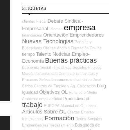
ETIQUETAS
Debate Sindical-
clientes
Fiscal
empresa
Empresarial
Idiomas
Orientación Emprendedores
financiación
Nuevas Tecnologias
Portales y
Buscadores Ofertas
Android
Formación On-line
Talento
Noticias Empleo-
tiempo
Buenas prácticas
Economía
Economía Social - Iniciativas Sociales
Infojobs
Murcia
sostenibilidad
Comercio
Entrevistas y
Procesos Selección
comercio electrónico
José
blog
Carlos
Centros de Empleo y Ag. Colocación
Objetivos OL
Igualdad
Rural
ocio
Medio
Productividad
Ambiente
empleabilidad
trabajo
EUROPA
Material de O.Laboral
Artículos Sobre OL
Ofertas Empleo
Formación
Internacional
Redes Sociales
Búsqueda de
Emprendedores
Reclutamiento