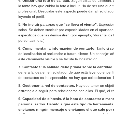
4. Utilizar una foto de calidad.
Según cifras de Linkedin, añ
lo tanto hay que cuidar la foto a incluir. Ha de ser una que
profesional. Descuidar este aspecto puede dar al reclutador
leyendo el perfil.
5. No incluir palabras que “se lleva el viento”.
Expresion
solas. Se deben sustituir por especialidades en el apartado
específicos que las demuestren (por ejemplo, “durante los
personas», etc.).
6. Cumplimentar la información de contacto.
Tanto si se
de localización al reclutador o futuro cliente. Un consejo: 
esté claramente visible y se facilite la localización.
7. Contactos: la calidad debe primar sobre la cantidad.
genera la idea en el reclutador de que está leyendo el per
de contactos es indispensable, no hay que coleccionarlos. 
8. Gestionar la red de contactos.
Hay que tener un objeti
estrategia a seguir para relacionarse con ellos. El qué, el
9. Capacidad de síntesis. A la hora de contactar o ma
personalizarlos. Debido a que este tipo de herramient
enviamos ningún mensaje o enviamos el que sale por d