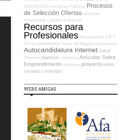
Procesos
DIVERSIDAD
Iniciativas Públicas
de Selección Ofertas
docentes
Voluntariado
Castilla La Mancha
Recursos para
Profesionales
Herramientas (CP Y
CV)
Emprendimiento
Ideas de Negocio
Coronavirus
Autocandidatura Internet
Salud
Artículos Sobre
objetivos
Informes
marketing
Emprendimiento
proyecto
redes
opiniones
sociales
contenido
WEBS AMIGAS