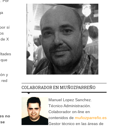
o. Por
ga
por sí
ros
 de X
ltades
a que
ión y
a red
COLABORADOR EN MUÑOZPARREÑO
Manuel Lopez Sanchez.
Técnico Administración.
Colaborador on-line en
nes no
contenidos de
muñozparreño.es
 se
Gestor técnico en las áreas de