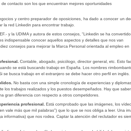
ed de contacto son los que encuentran mejores oportunidades
negocios y centro preparador de oposiciones, ha dado a conocer un d
r la red Linkedin para encontrar trabajo.
.- y la UDIMA y autora de estos consejos, “Linkedin se ha convertido
es indispensable conocer aquellos aspectos y detalles que nos van
í diez consejos para mejorar la Marca Personal orientada al empleo en
ofesional.
Contable, abogado, psicólogo, director general, etc. Esto fac
o cuando se está buscando trabajo en España. Los nombres rimbombant
Si se busca trabajo en el extranjero se debe hacer otro perfil en inglés.
plidos.
No basta con una simple cronología de experiencias y diploma
e los trabajos realizados y los puestos desempeñados. Hay que saber
a gran diferencia con respecto a otros competidores.
xperiencia profesional.
Está comprobado que las imágenes, los vídeos
en vale más que mil palabras”) que lo que se nos obliga a leer. Una i
ga informativa) que nos rodea. Captar la atención del reclutador es si