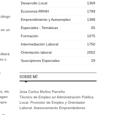
Desarrollo Local
1369
Economía-RRHH
1789
ecálogo
Emprendimiento y Autoempleo
1388
Especiales - Temáticas
65
 en un
Formación
1075
Intermediación Laboral
1750
Orientación laboral
2002
ilitará
es o
Suscriptores Especiales
29
s
SOBRE MÍ
, etc.
Jose Carlos Muñoz Parreño
magen
Técnico de Empleo en Administración Pública
empre
Local. Promotor de Empleo y Orientador
Laboral. Asesoramiento Emprendedores