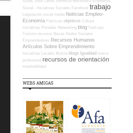
Guías
José Carlos
comercio electrónico
Economía
trabajo
Social - Iniciativas Sociales
Facebook
Noticias Empleo-
Legislación
social media
Economía
objetivos
Prácticas
Cultura
blog
Iniciativas Privadas
Networking
Start-ups
Turismo
recursos
Becas
Redes Sociales
Recursos Humanos
Emprendedores
Artículos Sobre Emprendimiento
blogs
Igualdad
Iniciativas Locales
Murcia
marca
recursos de orientación
profesional
empleabilidad
WEBS AMIGAS