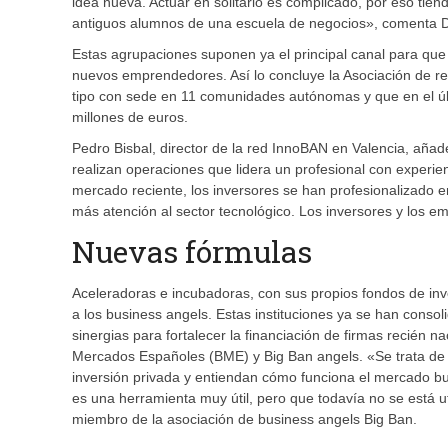
idea nueva. Actuar en solitario es complicado, por eso tie
antiguos alumnos de una escuela de negocios», comenta Dan
Estas agrupaciones suponen ya el principal canal para que
nuevos emprendedores. Así lo concluye la Asociación de r
tipo con sede en 11 comunidades autónomas y que en el últ
millones de euros.
Pedro Bisbal, director de la red InnoBAN en Valencia, añad
realizan operaciones que lidera un profesional con experie
mercado reciente, los inversores se han profesionalizado en
más atención al sector tecnológico. Los inversores y los 
Nuevas fórmulas
Aceleradoras e incubadoras, con sus propios fondos de inv
a los business angels. Estas instituciones ya se han cons
sinergias para fortalecer la financiación de firmas recién n
Mercados Españoles (BME) y Big Ban angels. «Se trata de 
inversión privada y entiendan cómo funciona el mercado bu
es una herramienta muy útil, pero que todavía no se está 
miembro de la asociación de business angels Big Ban.