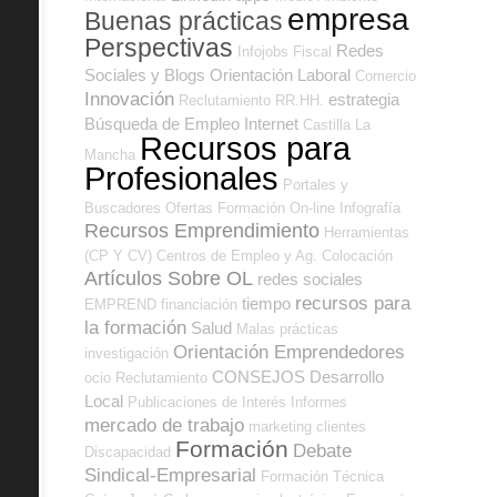
empresa
Buenas prácticas
Perspectivas
Redes
Infojobs
Fiscal
Sociales y Blogs Orientación Laboral
Comercio
Innovación
estrategia
Reclutamiento RR.HH.
Búsqueda de Empleo Internet
Castilla La
Recursos para
Mancha
Profesionales
Portales y
Buscadores Ofertas
Formación On-line
Infografía
Recursos Emprendimiento
Herramientas
(CP Y CV)
Centros de Empleo y Ag. Colocación
Artículos Sobre OL
redes sociales
recursos para
tiempo
EMPREND
financiación
la formación
Salud
Malas prácticas
Orientación Emprendedores
investigación
CONSEJOS
Desarrollo
ocio
Reclutamiento
Local
Publicaciones de Interés
Informes
mercado de trabajo
marketing
clientes
Formación
Debate
Discapacidad
Sindical-Empresarial
Formación Técnica