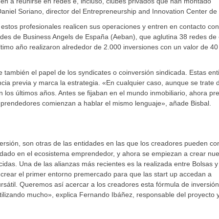
nden a reunirse en redes e, incluso, clubes privados que han montado
iel Soriano, director del Entrepreneurship and Innovation Center de 
 estos profesionales realicen sus operaciones y entren en contacto con
edes de Business Angels de España (Aeban), que aglutina 38 redes de 
imo año realizaron alrededor de 2.000 inversiones con un valor de 40
e también el papel de los syndicates o coinversión sindicada. Estas en
ncia previa y marca la estrategia. «En cualquier caso, aunque se trate 
 los últimos años. Antes se fijaban en el mundo inmobiliario, ahora pr
emprendedores comienzan a hablar el mismo lenguaje», añade Bisbal.
ersión, son otras de las entidades en las que los creadores pueden co
olidado en el ecosistema emprendedor, y ahora se empiezan a crear nu
acidas. Una de las alianzas más recientes es la realizada entre Bolsas y
crear el primer entorno premercado para que las start up accedan a
rsátil. Queremos así acercar a los creadores esta fórmula de inversión
utilizando mucho», explica Fernando Ibáñez, responsable del proyecto 