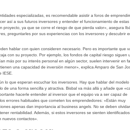
ntidades especializadas, es recomendable asistir a foros de emprendi
r así a sus futuros inversores y entender el funcionamiento de estas
proyecto, ya que se corre el riesgo de que pierda valor», asegura Ib
res, preguntarles por sus experiencias con los inversores y descubrir 
den hablar con quien consideren necesario. Pero es importante que 
ncaja con su proyecto. Por ejemplo, los fondos de capital riesgo siguen 
uían más por su interés personal en algún sector, suelen intervenir en f
 y tienen una capacidad de inversión menor», explica Amparo de San Jo
de IESE.
ún lo que esperan escuchar los inversores. Hay que hablar del modelo
o de una forma sencilla y atractiva. Bisbal va más allá y añade que «c
ortante hacerle entender al inversor que el equipo va a ser capaz de
e los errores habituales que cometen los emprendedores: «Están muy
ciones apenas dan importancia al business angels. No se deben olvida
ner rentabilidad. Además, si estos inversores se sienten identificado
n nuevos contactos».