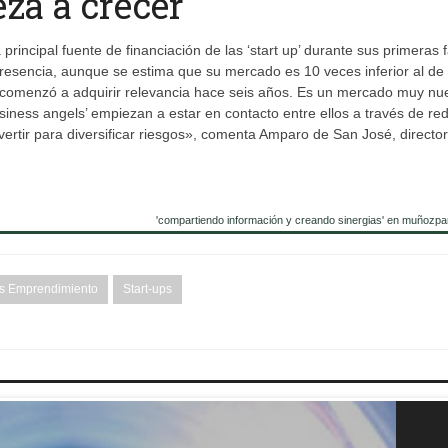
za a crecer
principal fuente de financiación de las ‘start up’ durante sus primeras 
resencia, aunque se estima que su mercado es 10 veces inferior al de
s comenzó a adquirir relevancia hace seis años. Es un mercado muy nu
iness angels’ empiezan a estar en contacto entre ellos a través de re
vertir para diversificar riesgos», comenta Amparo de San José, directo
'compartiendo información y creando sinergias' en muñozpa
s Emprendimiento
Start-ups