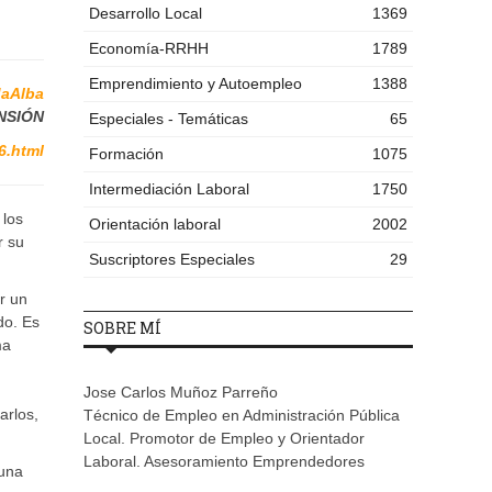
Desarrollo Local
1369
Economía-RRHH
1789
Emprendimiento y Autoempleo
1388
aAlba
NSIÓN
Especiales - Temáticas
65
6.html
Formación
1075
Intermediación Laboral
1750
 los
Orientación laboral
2002
r su
Suscriptores Especiales
29
ar un
do. Es
SOBRE MÍ
ma
Jose Carlos Muñoz Parreño
arlos,
Técnico de Empleo en Administración Pública
Local. Promotor de Empleo y Orientador
Laboral. Asesoramiento Emprendedores
guna