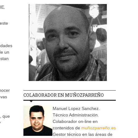
IE.
este
tidades
de un
estan
nocer
COLABORADOR EN MUÑOZPARREÑO
evas
Manuel Lopez Sanchez.
Técnico Administración.
, que
Colaborador on-line en
y
contenidos de
muñozparreño.es
Gestor técnico en las áreas de