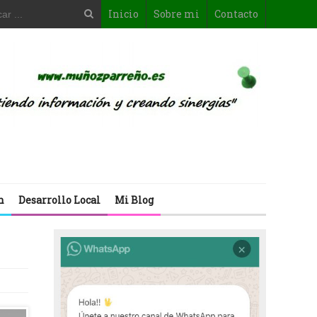
Inicio
Sobre mi
Contacto
n
Desarrollo Local
Mi Blog