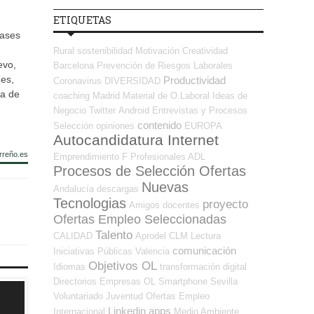
ETIQUETAS
fases
Rural
sostenibilidad
Motivación
Creatividad
evo,
Barcelona
Prevención de Riesgos Laborales
des,
Productividad
Coronavirus
DIVERSIDAD
ra de
coaching
Madrid
Material de O.Laboral
Ideas de
Negocio
Twitter
Android
Entrevistas y Procesos
contenido
Selección
opiniones
EUROPA
Autocandidatura Internet
rreño.es
Emprendimiento
F Profesionales ADL
Procesos de Selección Ofertas
Nuevas
Andalucía
descargas
Tecnologias
proyecto
Amigos
docentes
Ofertas Empleo Seleccionadas
Talento
CALIDAD
Aprodel CLM
Lectura
comunicación
Iniciativas Públicas
Valencia
Objetivos OL
Idiomas
transformación digital
Directorios Empresas OL
Smartphone
Sevilla
Voluntariado
Juventud
Ofertas Empleo
Linkedin
apps
Internacional
Medio Ambiente