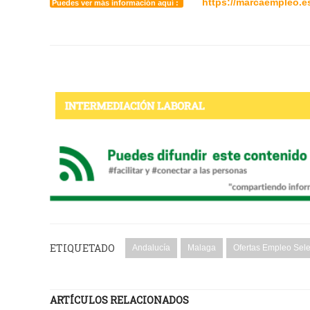
https://marcaempleo.e
Puedes ver más información aquí :
ETIQUETADO
Andalucía
Malaga
Ofertas Empleo Sel
ARTÍCULOS RELACIONADOS