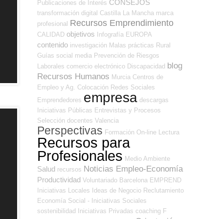
CONSEJOS
Publicaciones de Interés
transformación digital
Castilla La Mancha
marca
Recursos Emprendimiento
profesional
objetivos
CALIDAD
Infografía
EUROPA
contenido
investigación
Malas prácticas
Rural
Guías
social media
Prevención de Riesgos
blog
Laborales
comercio electrónico
Discapacidad
Recursos Humanos
Murcia
Centros de
Empleo y Ag. Colocación
Redes Sociales
empresa
Emprendedores
descargas
Iniciativas Públicas
Entrevistas y Procesos
Selección
docentes
Valencia
Perspectivas
Formación On-line
Lectura
Recursos para
Profesionales
Medio Ambiente
Noticias Empleo-Economía
Salud
recursos
Productividad
Voluntariado
Barcelona
EMPREND
Iniciativas Locales
Ideas de Negocio
Reclutamiento
Economía Social - Iniciativas Sociales
sostenibilidad
Iniciativas Privadas
coaching
F