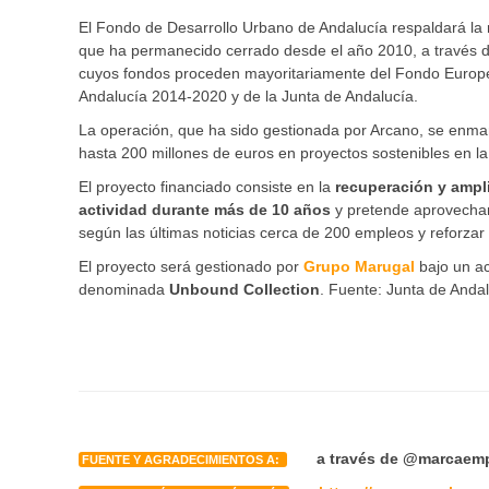
El Fondo de Desarrollo Urbano de Andalucía respaldará la 
que ha permanecido cerrado desde el año 2010, a través d
cuyos fondos proceden mayoritariamente del Fondo Europe
Andalucía 2014-2020 y de la Junta de Andalucía.
La operación, que ha sido gestionada por Arcano, se enmar
hasta 200 millones de euros en proyectos sostenibles en 
El proyecto financiado consiste en la
recuperación y ampl
actividad durante más de 10 años
y pretende aprovechar 
según las últimas noticias cerca de 200 empleos y reforzar l
El proyecto será gestionado por
Grupo Marugal
bajo un ac
denominada
Unbound Collection
. Fuente: Junta de Anda
a través de @marcaem
FUENTE Y AGRADECIMIENTOS A: