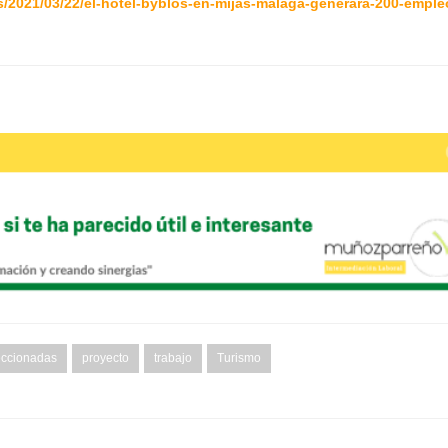
s/2021/03/22/el-hotel-byblos-en-mijas-malaga-generara-200-emple
eccionadas
proyecto
trabajo
Turismo