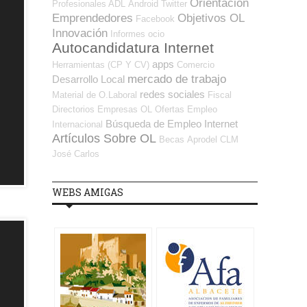
Orientación
Profesionales ADL
Android
Twitter
Emprendedores
Objetivos OL
Facebook
Innovación
Informes
ocio
Autocandidatura Internet
apps
Herramientas (CP Y CV)
Comercio
mercado de trabajo
Desarrollo Local
redes sociales
Material de O.Laboral
Fiscal
Directorios Empresas OL
Ofertas Empleo
Búsqueda de Empleo Internet
Internacional
Artículos Sobre OL
Becas
Aprodel CLM
José Carlos
WEBS AMIGAS