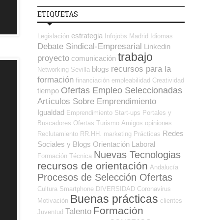
ETIQUETAS
estrategia
Legislación
Infojobs
Madrid
Idiomas
Debate Sindical-Empresarial
Linkedin
trabajo
proyecto
comunicación
recursos para la
blogs
Networking
Sevilla
formación
financiación
empleabilidad
Creatividad
Ofertas Empleo Seleccionadas
tiempo
Artículos Sobre Emprendimiento
Igualdad
Emprendimiento
Start-ups
Portales y
Buscadores Ofertas
Turismo
Amigos
opiniones
Redes
Reclutamiento RR.HH.
marketing
Prácticas
Sociales y Blogs Orientación Laboral
Nuevas Tecnologias
Formación Técnica
recursos de orientación
Andalucía
Procesos de Selección Ofertas
Cultura
Smartphone
DIVERSIDAD
Coronavirus
Buenas prácticas
Motivación
clientes
Formación
Talento
Juventud