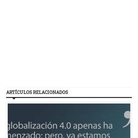
e
E
in
In
P
o
t
ARTÍCULOS RELACIONADOS