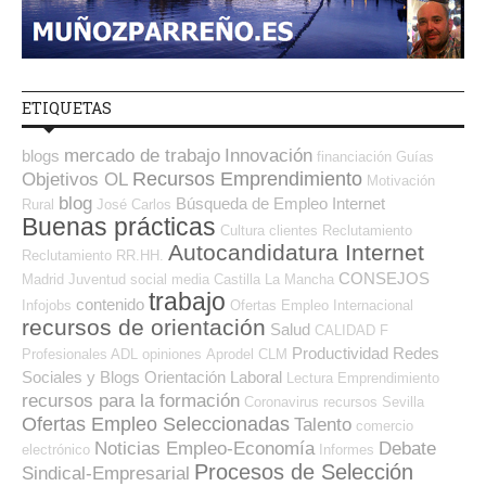
ETIQUETAS
mercado de trabajo
Innovación
blogs
financiación
Guías
Recursos Emprendimiento
Objetivos OL
Motivación
blog
Búsqueda de Empleo Internet
Rural
José Carlos
Buenas prácticas
Cultura
clientes
Reclutamiento
Autocandidatura Internet
Reclutamiento RR.HH.
CONSEJOS
Madrid
Juventud
social media
Castilla La Mancha
trabajo
contenido
Infojobs
Ofertas Empleo Internacional
recursos de orientación
Salud
CALIDAD
F
Productividad
Redes
Profesionales ADL
opiniones
Aprodel CLM
Sociales y Blogs Orientación Laboral
Lectura
Emprendimiento
recursos para la formación
Coronavirus
recursos
Sevilla
Ofertas Empleo Seleccionadas
Talento
comercio
Noticias Empleo-Economía
Debate
electrónico
Informes
Procesos de Selección
Sindical-Empresarial