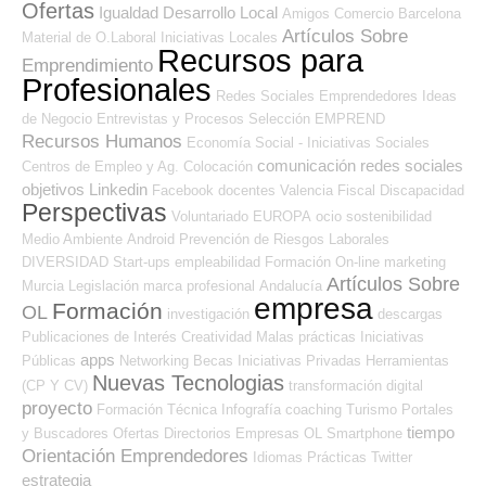
Ofertas
Igualdad
Desarrollo Local
Amigos
Comercio
Barcelona
Artículos Sobre
Material de O.Laboral
Iniciativas Locales
Recursos para
Emprendimiento
Profesionales
Redes Sociales Emprendedores
Ideas
de Negocio
Entrevistas y Procesos Selección
EMPREND
Recursos Humanos
Economía Social - Iniciativas Sociales
comunicación
redes sociales
Centros de Empleo y Ag. Colocación
objetivos
Linkedin
Facebook
docentes
Valencia
Fiscal
Discapacidad
Perspectivas
Voluntariado
EUROPA
ocio
sostenibilidad
Medio Ambiente
Android
Prevención de Riesgos Laborales
DIVERSIDAD
Start-ups
empleabilidad
Formación On-line
marketing
Artículos Sobre
Murcia
Legislación
marca profesional
Andalucía
empresa
Formación
OL
investigación
descargas
Publicaciones de Interés
Creatividad
Malas prácticas
Iniciativas
apps
Públicas
Networking
Becas
Iniciativas Privadas
Herramientas
Nuevas Tecnologias
(CP Y CV)
transformación digital
proyecto
Formación Técnica
Infografía
coaching
Turismo
Portales
tiempo
y Buscadores Ofertas
Directorios Empresas OL
Smartphone
Orientación Emprendedores
Idiomas
Prácticas
Twitter
estrategia