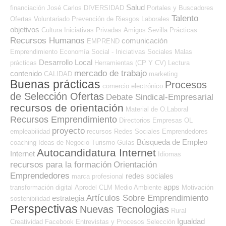
Salud
financiación
José Carlos
DIVERSIDAD
Portales y Buscadores
Talento
Ofertas
Voluntariado
Prevención de Riesgos Laborales
objetivos
Cultura
Iniciativas Privadas
Amigos
Sevilla
Prácticas
Recursos Humanos
comunicación
EMPREND
Emprendimiento
Economía Social - Iniciativas Sociales
Malas
Desarrollo Local
prácticas
Herramientas (CP Y CV)
Lectura
mercado de trabajo
contenido
CALIDAD
marketing
Buenas prácticas
Procesos
comercio electrónico
de Selección Ofertas
Debate Sindical-Empresarial
recursos de orientación
Material de O.Laboral
Recursos Emprendimiento
Directorios Empresas OL
proyecto
empleabilidad
recursos
Redes Sociales Emprendedores
Búsqueda de Empleo
coaching
Ideas de Negocio
Turismo
Guías
Autocandidatura Internet
Internet
Idiomas
recursos para la formación
Orientación
Emprendedores
redes sociales
marca profesional
apps
transformación digital
Aprodel CLM
Medio Ambiente
Motivación
Artículos Sobre Emprendimiento
estrategia
sostenibilidad
Perspectivas
Nuevas Tecnologias
Rural
Igualdad
Creatividad
Facebook
Entrevistas y Procesos Selección