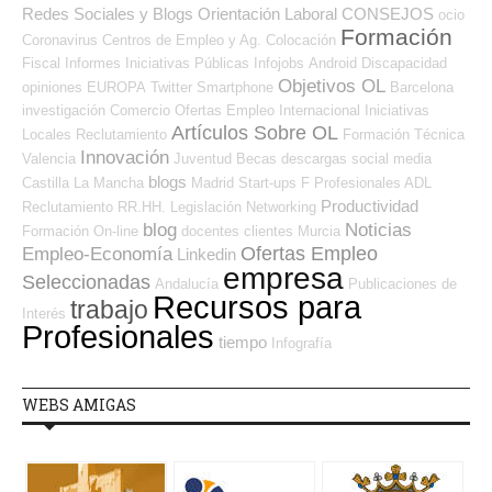
Redes Sociales y Blogs Orientación Laboral
CONSEJOS
ocio
Formación
Coronavirus
Centros de Empleo y Ag. Colocación
Fiscal
Informes
Iniciativas Públicas
Infojobs
Android
Discapacidad
Objetivos OL
opiniones
EUROPA
Twitter
Smartphone
Barcelona
investigación
Comercio
Ofertas Empleo Internacional
Iniciativas
Artículos Sobre OL
Locales
Reclutamiento
Formación Técnica
Innovación
Valencia
Juventud
Becas
descargas
social media
blogs
Castilla La Mancha
Madrid
Start-ups
F Profesionales ADL
Productividad
Reclutamiento RR.HH.
Legislación
Networking
blog
Noticias
Formación On-line
docentes
clientes
Murcia
Ofertas Empleo
Empleo-Economía
Linkedin
empresa
Seleccionadas
Andalucía
Publicaciones de
Recursos para
trabajo
Interés
Profesionales
tiempo
Infografía
WEBS AMIGAS