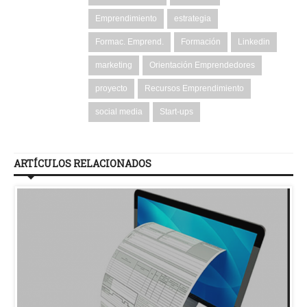
Emprendimiento
estrategia
Formac. Emprend.
Formación
Linkedin
marketing
Orientación Emprendedores
proyecto
Recursos Emprendimiento
social media
Start-ups
ARTÍCULOS RELACIONADOS