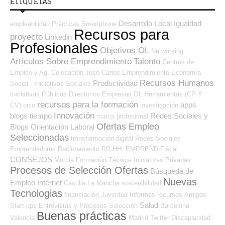
ETIQUETAS
Desarrollo Local
Igualdad
empleabilidad
Prácticas
Smartphone
Recursos para
proyecto
Linkedin
Profesionales
Objetivos OL
Networking
Artículos Sobre Emprendimiento
Talento
Centros de
Empleo y Ag. Colocación
José Carlos
Emprendimiento
Economía
Recursos Humanos
Productividad
Social - Iniciativas Sociales
Iniciativas Públicas
Directorios Empresas OL
Herramientas (CP Y
recursos para la formación
apps
CV)
ocio
investigación
Innovación
blogs
tiempo
Redes Sociales y
marca profesional
Ofertas Empleo
Blogs Orientación Laboral
Seleccionadas
transformación digital
Redes Sociales
Emprendedores
Reclutamiento RR.HH.
EMPREND
Fiscal
CONSEJOS
Murcia
Formación Técnica
Iniciativas Privadas
Procesos de Selección Ofertas
Búsqueda de
Nuevas
Empleo Internet
Castilla La Mancha
sostenibilidad
Tecnologias
financiación
Juventud
Informes
recursos
Amigos
Salud
Start-ups
Entrevistas y Procesos Selección
Barcelona
Buenas prácticas
Valencia
Madrid
Twitter
Discapacidad