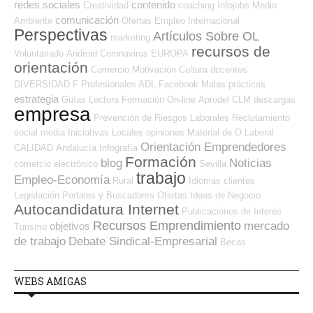
redes sociales
contenido
Creatividad
coaching
Infojobs
Medio
comunicación
Ambiente
Ofertas Empleo Internacional
Perspectivas
Artículos Sobre OL
marketing
recursos de
Voluntariado
Android
Coronavirus
EUROPA
orientación
Comercio
Motivación
Cultura
docentes
DIVERSIDAD
F Profesionales ADL
Facebook
Malas prácticas
estrategia
Guías
Lectura
Formación On-line
Aprodel CLM
descargas
empresa
Prevención de Riesgos Laborales
Reclutamiento
social media
Iniciativas Locales
opiniones
Material de O.Laboral
Orientación Emprendedores
CALIDAD
Andalucía
Infografía
Formación
blog
Noticias
comercio electrónico
Sevilla
trabajo
Empleo-Economía
Rural
Idiomas
clientes
Legislación
Portales y Buscadores Ofertas
Ideas de Negocio
Autocandidatura Internet
Publicaciones de Interés
Recursos Emprendimiento
mercado
objetivos
Turismo
de trabajo
Debate Sindical-Empresarial
Becas
WEBS AMIGAS