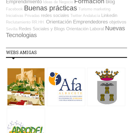
Formación
Emprendimiento
blog
Ideas de Negocio
Buenas prácticas
Facebook
Turismo
marketing
redes sociales
Linkedin
Iniciativas Privadas
Twitter
Andalucía
Orientación Emprendedores
objetivos
Reclutamiento RR.HH.
Nuevas
Redes Sociales y Blogs Orientación Laboral
Sevilla
Tecnologias
WEBS AMIGAS