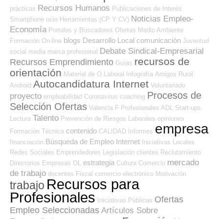
Recursos Humanos
prácticas
Publicaciones de Interés
Noticias Empleo-
Smartphone
ocio
Herramientas (CP Y CV)
Economía
Portales y Buscadores Ofertas
Medio Ambiente
blogs
Desarrollo Local
comunicación
Formación On-line
Juventud
Debate Sindical-Empresarial
social media
marca profesional
recursos de
Recursos Emprendimiento
Guías
orientación
Material de O.Laboral
Infografía
Amigos
Rural
Autocandidatura Internet
Android
Voluntariado
Procesos de
proyecto
empleabilidad
Coronavirus
coaching
Selección Ofertas
Valencia
F Profesionales ADL
Start-ups
Talento
Lectura
Prevención de Riesgos Laborales
opiniones
empresa
contenido
Formación Técnica
CALIDAD
Informes
Búsqueda de Empleo Internet
financiación
Iniciativas Locales
Redes Sociales Emprendedores
Legislación
clientes
Reclutamiento
mercado
estrategia
Directorios Empresas OL
Cultura
Comercio
de trabajo
docentes
Fiscal
comercio electrónico
Motivación
Recursos para
trabajo
Profesionales
Ofertas
Iniciativas Públicas
Empleo Seleccionadas
Artículos Sobre