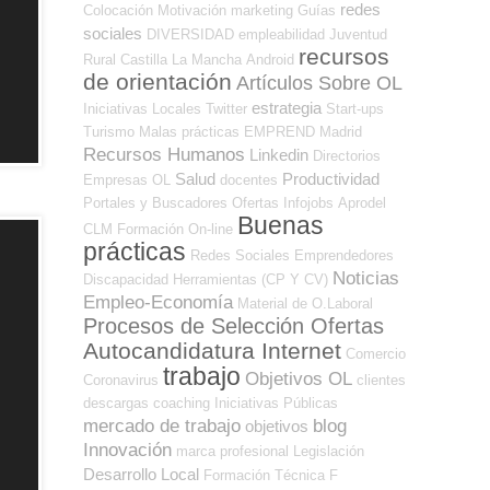
redes
Colocación
Motivación
marketing
Guías
sociales
DIVERSIDAD
empleabilidad
Juventud
recursos
Rural
Castilla La Mancha
Android
de orientación
Artículos Sobre OL
estrategia
Iniciativas Locales
Twitter
Start-ups
Turismo
Malas prácticas
EMPREND
Madrid
Recursos Humanos
Linkedin
Directorios
Salud
Productividad
Empresas OL
docentes
Portales y Buscadores Ofertas
Infojobs
Aprodel
Buenas
CLM
Formación On-line
prácticas
Redes Sociales Emprendedores
Noticias
Discapacidad
Herramientas (CP Y CV)
Empleo-Economía
Material de O.Laboral
Procesos de Selección Ofertas
Autocandidatura Internet
Comercio
trabajo
Objetivos OL
Coronavirus
clientes
descargas
coaching
Iniciativas Públicas
mercado de trabajo
blog
objetivos
Innovación
marca profesional
Legislación
Desarrollo Local
Formación Técnica
F