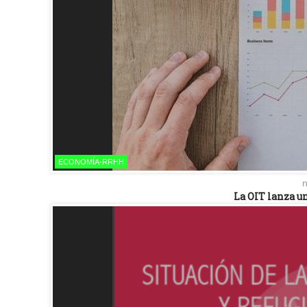
ECONOMÍA-RRHH
n
La OIT lanza un