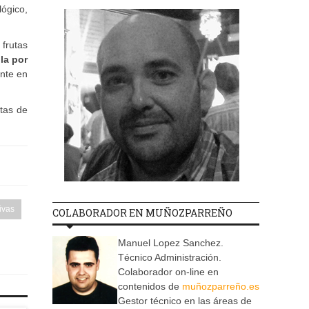
ógico,
frutas
la por
ente en
rtas de
ivas
COLABORADOR EN MUÑOZPARREÑO
Manuel Lopez Sanchez.
Técnico Administración.
Colaborador on-line en
contenidos de
muñozparreño.es
Gestor técnico en las áreas de