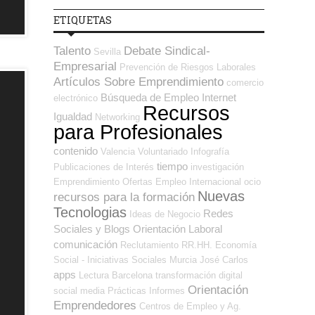
ETIQUETAS
Talento
Debate Sindical-
Sevilla
Empresarial
Prevención de Riesgos Laborales
Artículos Sobre Emprendimiento
comercio
Búsqueda de Empleo Internet
electrónico
Recursos
Igualdad
Networking
para Profesionales
contenido
Valencia
Voluntariado
Infografía
tiempo
Publicaciones de Interés
investigación
Emprendimiento
Ofertas Empleo Internacional
ocio
Nuevas
recursos para la formación
Tecnologias
Redes
Ideas de Negocio
Sociales y Blogs Orientación Laboral
comunicación
Reclutamiento RR.HH.
Economía
Social - Iniciativas Sociales
Murcia
José Carlos
apps
Lectura
Barcelona
transformación digital
Orientación
social media
Prácticas
Informes
Emprendedores
Centros de Empleo y Ag.