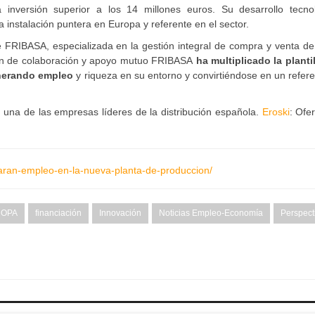
 inversión superior a los 14 millones euros. Su desarrollo tecnol
 instalación puntera en Europa y referente en el sector.
FRIBASA, especializada en la gestión integral de compra y venta de 
ión de colaboración y apoyo mutuo FRIBASA
ha multiplicado la plantil
enerando empleo
y riqueza en su entorno y convirtiéndose en un refer
una de las empresas líderes de la distribución española.
Eroski
: Ofe
earan-empleo-en-la-nueva-planta-de-produccion/
OPA
financiación
Innovación
Noticias Empleo-Economía
Perspect