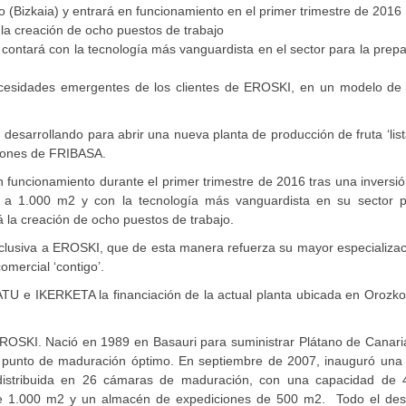
 (Bizkaia) y entrará en funcionamiento en el primer trimestre de 2016
la creación de ocho puestos de trabajo
 contará con la tecnología más vanguardista en el sector para la prep
necesidades emergentes de los clientes de EROSKI, en un modelo de 
esarrollando para abrir una nueva planta de producción de fruta ‘lis
aciones de FRIBASA.
n funcionamiento durante el primer trimestre de 2016 tras una inversi
o a 1.000 m2 y con la tecnología más vanguardista en su sector p
 la creación de ocho puestos de trabajo.
xclusiva a EROSKI, que de esta manera refuerza su mayor especializa
omercial ‘contigo’.
TU e IKERKETA la financiación de la actual planta ubicada en Orozko
ROSKI. Nació en 1989 en Basauri para suministrar Plátano de Canaria
el punto de maduración óptimo. En septiembre de 2007, inauguró una
 distribuida en 26 cámaras de maduración, con una capacidad de 
e 1.000 m2 y un almacén de expediciones de 500 m2. Todo el desa