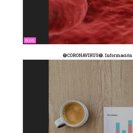
BLOG
😷CORONAVIRUS😷. Información de