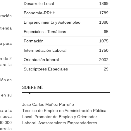
Desarrollo Local
1369
Economía-RRHH
1789
aración
Emprendimiento y Autoempleo
1388
tienda
Especiales - Temáticas
65
Formación
1075
ta para
Intermediación Laboral
1750
ón de 2
Orientación laboral
2002
ara la
Suscriptores Especiales
29
ción en
SOBRE MÍ
 en su
Jose Carlos Muñoz Parreño
s a la
Técnico de Empleo en Administración Pública
 nueva
Local. Promotor de Empleo y Orientador
40.000
Laboral. Asesoramiento Emprendedores
rrollo