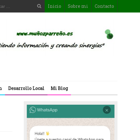
Inicio
Sobre mi
Contacto
n
Desarrollo Local
Mi Blog