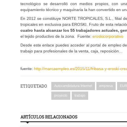
tecnológico se desarrolló con medios propios, con una
equipamiento técnico y maquinaria la han convertido en una
En 2012 se constituye NORTE TROPICALES, S.L., filial de 
tropicales en exclusiva para EROSKI. Fruto de esta relac
cuatro hasta alcanzar los 55 trabajadores actuales, g
el tejido productivo de la zona. Fuente:
eroskicorporativo
Desde este enlace puedes acceder al portal de empleo de 
trabajo para profesionales de la venta, caja, reposición…
fuente:
http://marcaempleo.es/2015/11/fribasa-y-eroski-cr
ETIQUETADO
Autocandidatura Internet
empresa
EUR
proyecto
trabajo
ARTÍCULOS RELACIONADOS