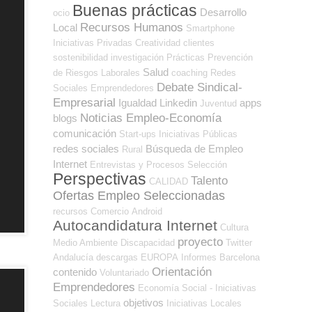
Buenas prácticas
Desarrollo
ocio
Recursos Humanos
Local
Smartphone
Iniciativas Privadas
Creatividad
clientes
sostenibilidad
investigación
Prácticas
Prevención
Salud
de Riesgos Laborales
coaching
Redes
Debate Sindical-
Sociales Emprendedores
Empresarial
Igualdad
Linkedin
apps
Juventud
Noticias Empleo-Economía
blogs
comunicación
Start-ups
Iniciativas Públicas
redes sociales
Búsqueda de Empleo
Rural
Internet
Entrevistas y Procesos Selección
Perspectivas
Talento
CALIDAD
Ofertas Empleo Seleccionadas
recursos
Comercio
Android
Autocandidatura Internet
Cultura
proyecto
Medio Ambiente
Discapacidad
Twitter
Andalucía
descargas
EUROPA
Informes
Barcelona
Orientación
contenido
Voluntariado
Emprendedores
Economía Social - Iniciativas
objetivos
Sociales
Lectura
Iniciativas Locales