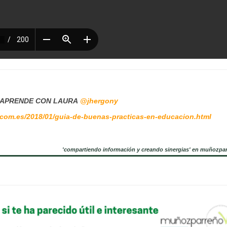
Y APRENDE CON LAURA
@jhergony
.com.es/2018/01/guia-de-buenas-practicas-en-educacion.html
'compartiendo información y creando sinergias' en muñozpa