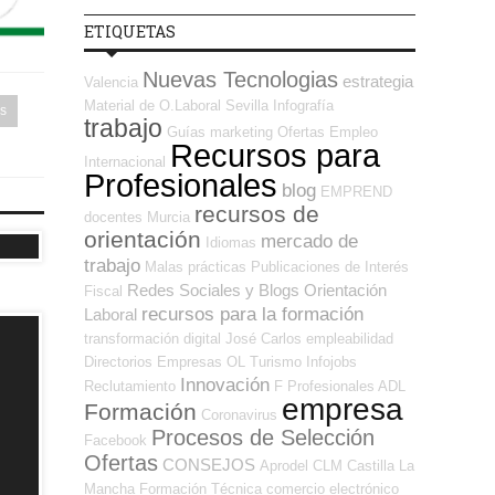
ETIQUETAS
Nuevas Tecnologias
estrategia
Valencia
Material de O.Laboral
Sevilla
Infografía
es
trabajo
Guías
marketing
Ofertas Empleo
Recursos para
Internacional
Profesionales
blog
EMPREND
recursos de
docentes
Murcia
orientación
mercado de
Idiomas
trabajo
Malas prácticas
Publicaciones de Interés
Redes Sociales y Blogs Orientación
Fiscal
recursos para la formación
Laboral
transformación digital
José Carlos
empleabilidad
Directorios Empresas OL
Turismo
Infojobs
Innovación
Reclutamiento
F Profesionales ADL
empresa
Formación
Coronavirus
Procesos de Selección
Facebook
Ofertas
CONSEJOS
Aprodel CLM
Castilla La
Mancha
Formación Técnica
comercio electrónico