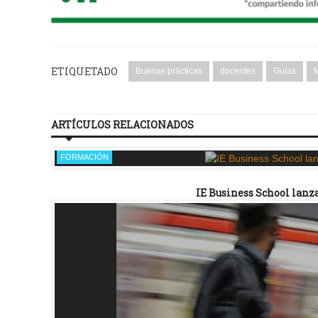
ETIQUETADO
Buenas prácticas
docentes
Guías
M
ARTÍCULOS RELACIONADOS
FORMACIÓN
IE Business School lanz