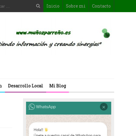
Inicio
Sobre mi
Contacto
n
Desarrollo Local
Mi Blog