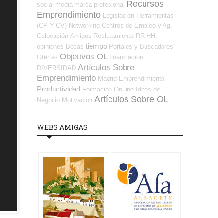
Recursos
social media
marca profesional
Emprendimiento
Legislación
Herramientas
(CP Y CV)
Networking
Centros de Empleo y Ag.
Colocación
Amigos
Reclutamiento RR.HH.
tiempo
opiniones
Becas
Portales y Buscadores
Objetivos OL
Ofertas
financiación
Artículos Sobre
DIVERSIDAD
Emprendimiento
Madrid
Emprendimiento
Productividad
Formación On-line
Ideas de
Artículos Sobre OL
Negocio
Motivación
WEBS AMIGAS