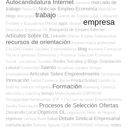
Autocandidatura Internet
mercado de
Juventud
trabajo
Noticias Empleo-Economía
Prácticas
Motivación
trabajo
blogs
descargas
Centros de Empleo y Ag. Colocación
empresa
apps
Portales y Buscadores Ofertas
Idiomas
Búsqueda de Empleo Internet
Directorios Empresas OL
Artículos Sobre OL
Linkedin
Ofertas Empleo Internacional
recursos de orientación
Android
marca profesional
blog
CALIDAD
Redes Sociales Emprendedores
docentes
Formación
Técnica
opiniones
Entrevistas y Procesos Selección
Economía
Redes Sociales y Blogs Orientación
Social - Iniciativas Sociales
Talento
Laboral
Creatividad
Iniciativas Locales
Amigos
Artículos Sobre Emprendimiento
empleabilidad
Coronavirus
Innovación
Productividad
Twitter
Comercio
Becas
Castilla La
Formación
Mancha
Valencia
Infografía
marketing
comercio
tiempo
electrónico
coaching
Medio Ambiente
EMPREND
Discapacidad
Herramientas (CP Y CV)
ocio
recursos
Emprendimiento
Procesos de Selección Ofertas
Sevilla
financiación
Objetivos OL
Desarrollo Local
Legislación
Ideas de Negocio
Debate Sindical-Empresarial
objetivos
Salud
Lectura
Rural
comunicación
redes
Turismo
Aprodel CLM
DIVERSIDAD
Informes