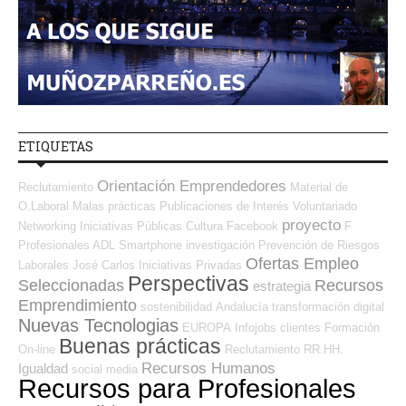
ETIQUETAS
Orientación Emprendedores
Reclutamiento
Material de
O.Laboral
Malas prácticas
Publicaciones de Interés
Voluntariado
proyecto
Networking
Iniciativas Públicas
Cultura
Facebook
F
Profesionales ADL
Smartphone
investigación
Prevención de Riesgos
Ofertas Empleo
Laborales
José Carlos
Iniciativas Privadas
Perspectivas
Seleccionadas
Recursos
estrategia
Emprendimiento
sostenibilidad
Andalucía
transformación digital
Nuevas Tecnologias
EUROPA
Infojobs
clientes
Formación
Buenas prácticas
On-line
Reclutamiento RR.HH.
Recursos Humanos
Igualdad
social media
Recursos para Profesionales