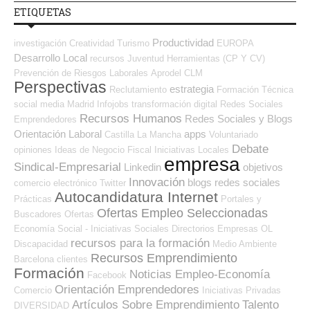
ETIQUETAS
Productividad
investigación
Creatividad
Turismo
EUROPA
Desarrollo Local
recursos
Juventud
Herramientas (CP Y CV)
Prevención de Riesgos Laborales
Aprodel CLM
Perspectivas
estrategia
Reclutamiento
Formación Técnica
social media
Madrid
Infojobs
transformación digital
Redes Sociales
Recursos Humanos
Redes Sociales y Blogs
Emprendedores
Orientación Laboral
apps
Castilla La Mancha
Voluntariado
Debate
opiniones
Ideas de Negocio
Fiscal
Iniciativas Locales
empresa
Sindical-Empresarial
Linkedin
objetivos
Innovación
blogs
redes sociales
comercio electrónico
Twitter
Autocandidatura Internet
Prácticas
Portales y
Ofertas Empleo Seleccionadas
Buscadores Ofertas
Economía Social - Iniciativas Sociales
Directorios Empresas OL
recursos para la formación
Discapacidad
Medio Ambiente
Recursos Emprendimiento
Barcelona
clientes
Formación
Noticias Empleo-Economía
Facebook
Orientación Emprendedores
Comercio
Iniciativas Privadas
Artículos Sobre Emprendimiento
Talento
DIVERSIDAD