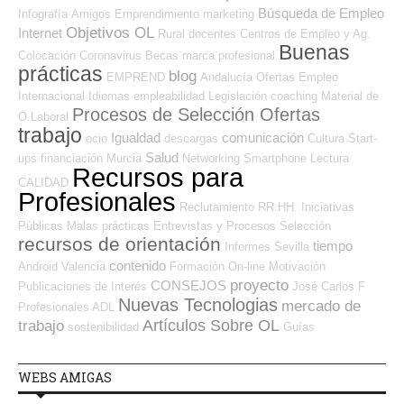
Búsqueda de Empleo
Infografía
Amigos
Emprendimiento
marketing
Objetivos OL
Internet
Rural
docentes
Centros de Empleo y Ag.
Buenas
Colocación
Coronavirus
Becas
marca profesional
prácticas
blog
EMPREND
Andalucía
Ofertas Empleo
Internacional
Idiomas
empleabilidad
Legislación
coaching
Material de
Procesos de Selección Ofertas
O.Laboral
trabajo
Igualdad
comunicación
ocio
descargas
Cultura
Start-
Salud
ups
financiación
Murcia
Networking
Smartphone
Lectura
Recursos para
CALIDAD
Profesionales
Reclutamiento RR.HH.
Iniciativas
Públicas
Malas prácticas
Entrevistas y Procesos Selección
recursos de orientación
tiempo
Informes
Sevilla
contenido
Android
Valencia
Formación On-line
Motivación
proyecto
CONSEJOS
Publicaciones de Interés
José Carlos
F
Nuevas Tecnologias
mercado de
Profesionales ADL
Artículos Sobre OL
trabajo
sostenibilidad
Guías
WEBS AMIGAS