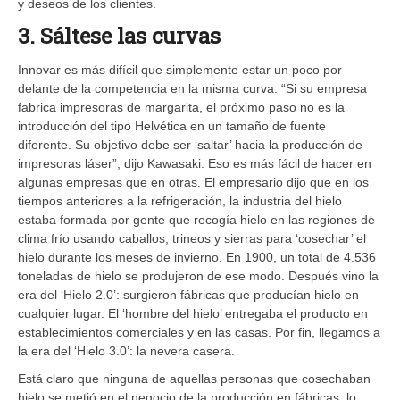
y deseos de los clientes.
3. Sáltese las curvas
Innovar es más difícil que simplemente estar un poco por
delante de la competencia en la misma curva. “Si su empresa
fabrica impresoras de margarita, el próximo paso no es la
introducción del tipo Helvética en un tamaño de fuente
diferente. Su objetivo debe ser ‘saltar’ hacia la producción de
impresoras láser”, dijo Kawasaki. Eso es más fácil de hacer en
algunas empresas que en otras. El empresario dijo que en los
tiempos anteriores a la refrigeración, la industria del hielo
estaba formada por gente que recogía hielo en las regiones de
clima frío usando caballos, trineos y sierras para ‘cosechar’ el
hielo durante los meses de invierno. En 1900, un total de 4.536
toneladas de hielo se produjeron de ese modo. Después vino la
era del ‘Hielo 2.0’: surgieron fábricas que producían hielo en
cualquier lugar. El ‘hombre del hielo’ entregaba el producto en
establecimientos comerciales y en las casas. Por fin, llegamos a
la era del ‘Hielo 3.0’: la nevera casera.
Está claro que ninguna de aquellas personas que cosechaban
hielo se metió en el negocio de la producción en fábricas, lo