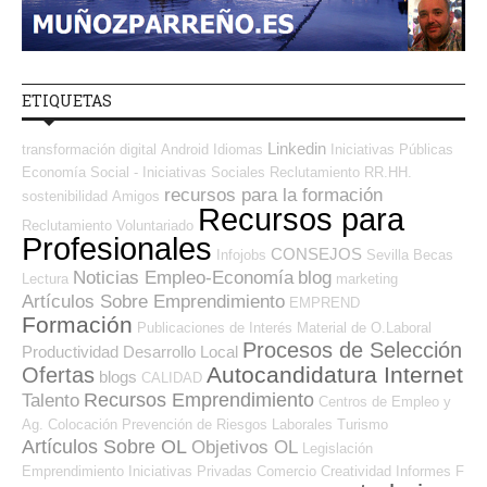
ETIQUETAS
Linkedin
transformación digital
Android
Idiomas
Iniciativas Públicas
Economía Social - Iniciativas Sociales
Reclutamiento RR.HH.
recursos para la formación
sostenibilidad
Amigos
Recursos para
Reclutamiento
Voluntariado
Profesionales
CONSEJOS
Infojobs
Sevilla
Becas
Noticias Empleo-Economía
blog
Lectura
marketing
Artículos Sobre Emprendimiento
EMPREND
Formación
Publicaciones de Interés
Material de O.Laboral
Procesos de Selección
Productividad
Desarrollo Local
Autocandidatura Internet
Ofertas
blogs
CALIDAD
Recursos Emprendimiento
Talento
Centros de Empleo y
Ag. Colocación
Prevención de Riesgos Laborales
Turismo
Artículos Sobre OL
Objetivos OL
Legislación
Emprendimiento
Iniciativas Privadas
Comercio
Creatividad
Informes
F