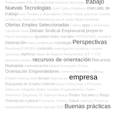
trabajo
Profesionales ADL
Discapacidad
recursos
descargas
Nuevas Tecnologias
mercado de
José Carlos
Andalucía
trabajo
ocio
Portales y Buscadores Ofertas
Malas prácticas
Castilla
La Mancha
Start-ups
Networking
social media
Medio Ambiente
Ofertas Empleo Seleccionadas
apps
Cultura
Coronavirus
Debate Sindical-Empresarial
proyecto
Facebook
Rural
Igualdad
redes sociales
Fiscal
Smartphone
DIVERSIDAD
Juventud
Perspectivas
Innovación
estrategia
marca profesional
contenido
Barcelona
EUROPA
investigación
Iniciativas Locales
objetivos
opiniones
Ideas de Negocio
Herramientas (CP Y CV)
recursos de orientación
Recursos
docentes
clientes
Humanos
comunicación
Madrid
Formación On-line
Orientación Emprendedores
comercio electrónico
Ofertas
empresa
tiempo
Empleo Internacional
financiación
Búsqueda de Empleo Internet
Guías
Entrevistas y Procesos
Selección
Infografía
Redes Sociales Emprendedores
Twitter
Redes Sociales y Blogs
Directorios Empresas OL
Valencia
Murcia
Orientación Laboral
Salud
Formación Técnica
coaching
Prácticas
Buenas prácticas
empleabilidad
Motivación
Aprodel CLM