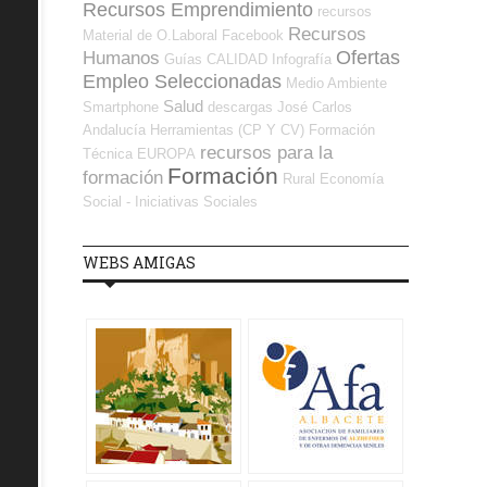
Recursos Emprendimiento
recursos
Recursos
Material de O.Laboral
Facebook
Ofertas
Humanos
Guías
CALIDAD
Infografía
Empleo Seleccionadas
Medio Ambiente
Salud
Smartphone
descargas
José Carlos
Andalucía
Herramientas (CP Y CV)
Formación
recursos para la
Técnica
EUROPA
Formación
formación
Rural
Economía
Social - Iniciativas Sociales
WEBS AMIGAS