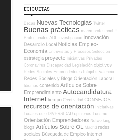
ETIQUETAS
Nuevas Tecnologias
Becas
Twitter
Buenas prácticas
marca profesional
F
Innovación
Profesionales ADL
investigación
Noticias Empleo-
Desarrollo Local
Economía
Entrevistas y Procesos Selección
proyecto
estrategia
Iniciativas Privadas
objetivos
Coronavirus
Discapacidad
Legislación
Redes Sociales Emprendedores
Infojobs
Valencia
Redes Sociales y Blogs Orientación Laboral
Artículos Sobre
contenido
Idiomas
Autocandidatura
Emprendimiento
Internet
tiempo
CONSEJOS
Creatividad
recursos de orientación
Iniciativas
Locales
ocio
DIVERSIDAD
opiniones
Turismo
Orientación Emprendedores
Networking
Artículos Sobre OL
blogs
redes
Madrid
sociales
Búsqueda de Empleo Internet