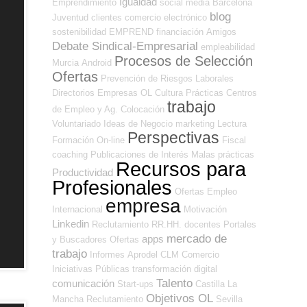
Igualdad
Emprendimiento
social media
Barcelona
blog
Juventud
clientes
comercio electrónico
sostenibilidad
EMPREND
financiación
Amigos
Debate Sindical-Empresarial
empleabilidad
Procesos de Selección
Murcia
Android
Ofertas
Prevención de Riesgos Laborales
Directorios Empresas OL
Cultura
Prácticas
Centros
trabajo
de Empleo y Ag. Colocación
Voluntariado
Ideas de Negocio
marketing
Lectura
Perspectivas
Formación On-line
Fiscal
coaching
Publicaciones de Interés
Malas prácticas
Recursos para
Productividad
Profesionales
Ofertas Empleo
empresa
Internacional
Motivación
Linkedin
Reclutamiento RR.HH.
docentes
Portales
mercado de
apps
y Buscadores Ofertas
trabajo
Informes
Aprodel CLM
Comercio
Iniciativas Públicas
transformación digital
Talento
comunicación
Start-ups
Castilla La
Objetivos OL
Mancha
Reclutamiento
Sevilla