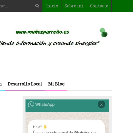
Inicio
Sobre mi
Contacto
n
Desarrollo Local
Mi Blog