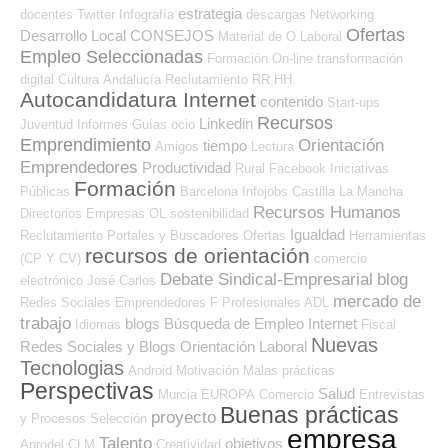
estrategia
docentes
Twitter
Infografía
descargas
Networking
Ofertas
Desarrollo Local
CONSEJOS
Material de O.Laboral
Empleo Seleccionadas
Formación On-line
transformación
digital
Cultura
Andalucía
Reclutamiento RR.HH.
Autocandidatura Internet
contenido
Start-ups
Recursos
Linkedin
Juventud
Informes
Guías
ocio
Emprendimiento
Orientación
tiempo
Amigos
Lectura
Emprendedores
Productividad
Rural
Facebook
Iniciativas
Formación
Públicas
Barcelona
Infojobs
Castilla La Mancha
Recursos Humanos
Directorios Empresas OL
sostenibilidad
Igualdad
Reclutamiento
Portales y Buscadores Ofertas
Herramientas
recursos de orientación
(CP Y CV)
comercio
Debate Sindical-Empresarial
blog
electrónico
José Carlos
mercado de
Redes Sociales Emprendedores
F Profesionales ADL
trabajo
blogs
Búsqueda de Empleo Internet
Idiomas
Fiscal
Nuevas
Redes Sociales y Blogs Orientación Laboral
Tecnologias
Android
Motivación
Malas prácticas
Perspectivas
Salud
Murcia
EUROPA
Comercio
Entrevistas
Buenas prácticas
proyecto
y Procesos Selección
empresa
Talento
objetivos
Aprodel CLM
Creatividad