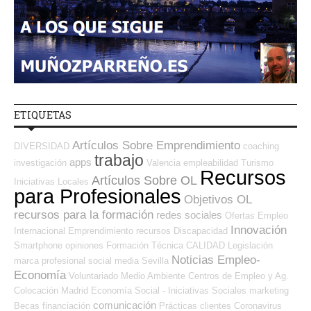
ETIQUETAS
Artículos Sobre Emprendimiento
DIVERSIDAD
coaching
trabajo
apps
investigación
Valencia
empleabilidad
Turismo
Recursos
Artículos Sobre OL
Iniciativas Locales
para Profesionales
Objetivos OL
recursos para la formación
redes sociales
Ofertas Empleo
Innovación
Internacional
Emprendimiento
recursos
Discapacidad
Smartphone
opiniones
Formación Técnica
CALIDAD
Legislación
Noticias Empleo-
marca profesional
social media
Sevilla
Economía
Voluntariado
Medio Ambiente
Centros de Empleo y Ag.
Colocación
Madrid
Economía Social - Iniciativas Sociales
marketing
comunicación
Becas
financiación
Prácticas
clientes
Coronavirus