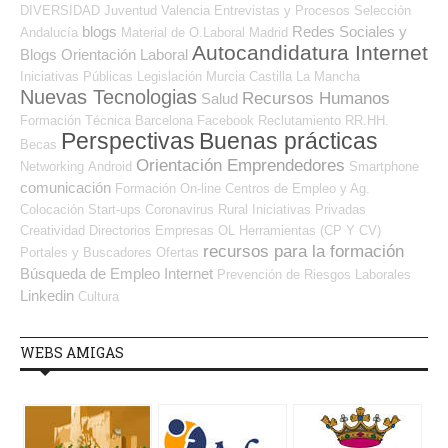
DIVERSIDAD
Juventud
Valencia
Entrevistas y Procesos Selección
blogs
Redes Sociales y
Andalucía
Material de O.Laboral
Madrid
Autocandidatura Internet
Blogs Orientación Laboral
Iniciativas Públicas
Legislación
Murcia
Castilla La Mancha
Nuevas Tecnologias
Recursos Humanos
Salud
Formación Técnica
Barcelona
Facebook
Reclutamiento RR.HH.
Perspectivas
Buenas prácticas
Becas
Orientación Emprendedores
Networking
Android
Smartphone
comunicación
Formación On-line
Centros de Empleo y Ag.
Colocación
Start-ups
Coronavirus
Rural
Iniciativas Privadas
Creatividad
Directorios Empresas OL
Herramientas (CP Y CV)
recursos para la formación
Portales y Buscadores Ofertas
Búsqueda de Empleo Internet
Prevención de Riesgos Laborales
Linkedin
Cultura
WEBS AMIGAS