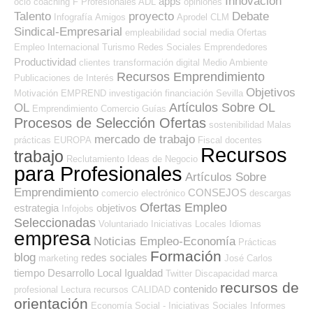
Innovación
apps
ocio
coaching
F Profesionales ADL
opiniones
Talento
proyecto
Debate
Infografía
Amigos
Aprodel CLM
Sindical-Empresarial
empleabilidad
social media
Ofertas
Empleo Internacional
Turismo
Redes Sociales Emprendedores
Productividad
clientes
transformación digital
Medio Ambiente
Recursos Emprendimiento
Publicaciones de Interés
Objetivos
Motivación
EMPREND
investigación
financiación
Sevilla
Artículos Sobre OL
OL
Emprendimiento
Comercio
Guías
Procesos de Selección Ofertas
sostenibilidad
Malas
mercado de trabajo
prácticas
EUROPA
Fiscal
docentes
Recursos
trabajo
Reclutamiento
Ideas de Negocio
para Profesionales
Artículos Sobre
Emprendimiento
CONSEJOS
comercio electrónico
descargas
Ofertas Empleo
estrategia
objetivos
Infojobs
Seleccionadas
Voluntariado
Iniciativas Locales
Idiomas
empresa
Noticias Empleo-Economía
Prácticas
Formación
blog
redes sociales
marketing
José Carlos
tiempo
Desarrollo Local
Igualdad
Twitter
Discapacidad
marca
recursos de
contenido
profesional
Lectura
recursos
CALIDAD
orientación
Economía Social - Iniciativas Sociales
Informes