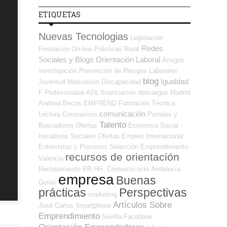
ETIQUETAS
Nuevas Tecnologias
Legislación
Redes
Formación On-line
Prácticas
Rural
Sociales y Blogs Orientación Laboral
Amigos
investigación
Prevención de Riesgos Laborales
blog
Igualdad
Juventud
Motivación
Discapacidad
F Profesionales ADL
financiación
descargas
Madrid
Android
Becas
EMPREND
Formación Técnica
comunicación
Lectura
Coronavirus
Portales y
Talento
Buscadores Ofertas
Economía Social -
Iniciativas Sociales
Ofertas Empleo Internacional
Entrevistas y Procesos Selección
Emprendimiento
recursos de orientación
Valencia
Reclutamiento RR.HH.
Comercio
ocio
Andalucía
empresa
Buenas
Guías
prácticas
Perspectivas
marketing
Artículos Sobre
José Carlos
Smartphone
Emprendimiento
Sevilla
Facebook