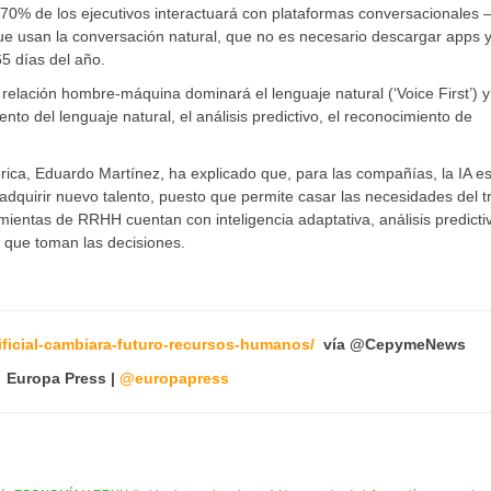
70% de los ejecutivos interactuará con plataformas conversacionales 
que usan la conversación natural, que no es necesario descargar apps y
65 días del año.
relación hombre-máquina dominará el lenguaje natural (‘Voice First’) y
to del lenguaje natural, el análisis predictivo, el reconocimiento de
érica, Eduardo Martínez, ha explicado que, para las compañías, la IA e
adquirir nuevo talento, puesto que permite casar las necesidades del t
mientas de RRHH cuentan con inteligencia adaptativa, análisis predicti
s que toman las decisiones.
ificial-cambiara-futuro-recursos-humanos/
vía @CepymeNew
Europa Press |
@europapress