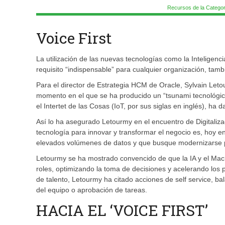
Recursos de la Categor
Voice First
La utilización de las nuevas tecnologías como la Inteligenci
requisito “indispensable” para cualquier organización, ta
Para el director de Estrategia HCM de Oracle, Sylvain Letour
momento en el que se ha producido un “tsunami tecnológico
el Intertet de las Cosas (IoT, por sus siglas en inglés), ha 
Así lo ha asegurado Letourmy en el encuentro de Digitaliz
tecnología para innovar y transformar el negocio es, hoy e
elevados volúmenes de datos y que busque modernizarse p
Letourmy se ha mostrado convencido de que la IA y el Mach
roles, optimizando la toma de decisiones y acelerando los p
de talento, Letourmy ha citado acciones de self service, 
del equipo o aprobación de tareas.
HACIA EL ‘VOICE FIRST’