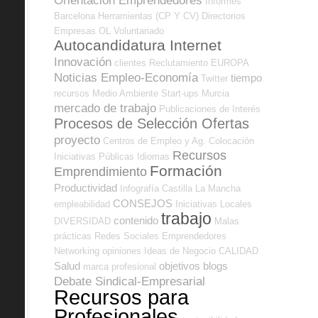
Orientación Emprendedores
Informes
Barcelona
Herramientas (CP Y CV)
Directorios
Empresas OL
Voluntariado
Autocandidatura Internet
Innovación
clientes
Reclutamiento
EUROPA
Noticias Empleo-Economía
tiempo
Twitter
recursos
Medio Ambiente
Start-ups
Murcia
mercado de trabajo
Publicaciones de Interés
Procesos de Selección Ofertas
proyecto
Centros de Empleo y Ag. Colocación
Recursos
Iniciativas Públicas
Idiomas
Formación
Emprendimiento
Productividad
Infografía
Castilla La Mancha
CONSEJOS
empleabilidad
Iniciativas Locales
trabajo
contenido
DIVERSIDAD
Malas
prácticas
Redes Sociales Emprendedores
Networking
opiniones
Ideas de Negocio
CALIDAD
Salud
objetivos
blogs
marca profesional
Debate Sindical-Empresarial
Recursos para
Profesionales