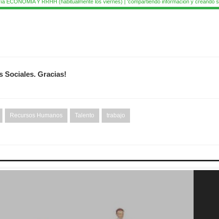
ía ECONOMÍA Y RRHH (habitualmente los viernes) | 'compartiendo información y creando si
s Sociales. Gracias!
Recursos Humanos
Talento
trabajo