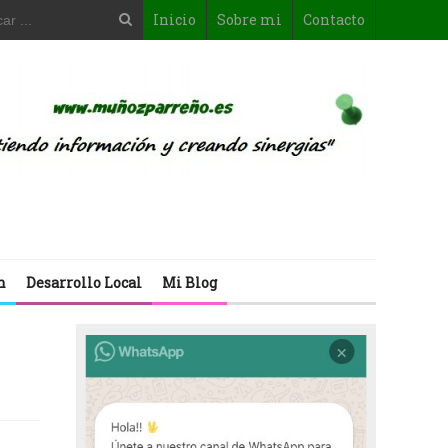
Inicio
Sobre mi
Contacto
n
Desarrollo Local
Mi Blog