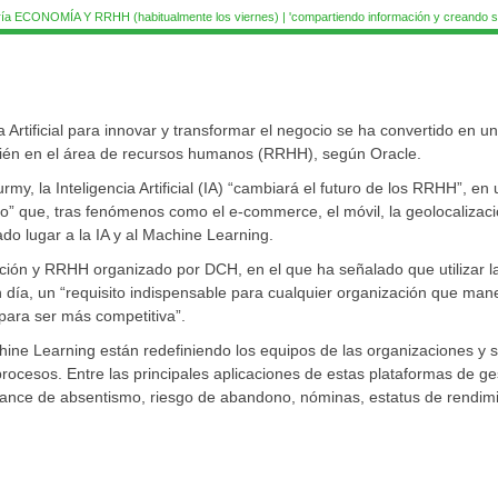
ía ECONOMÍA Y RRHH (habitualmente los viernes) | 'compartiendo información y creando si
a Artificial para innovar y transformar el negocio se ha convertido en un
mbién en el área de recursos humanos (RRHH), según Oracle.
my, la Inteligencia Artificial (IA) “cambiará el futuro de los RRHH”, en 
” que, tras fenómenos como el e-commerce, el móvil, la geolocalizaci
dado lugar a la IA y al Machine Learning.
ación y RRHH organizado por DCH, en el que ha señalado que utilizar l
n día, un “requisito indispensable para cualquier organización que man
ara ser más competitiva”.
ine Learning están redefiniendo los equipos de las organizaciones y 
rocesos. Entre las principales aplicaciones de estas plataformas de ge
balance de absentismo, riesgo de abandono, nóminas, estatus de rendim