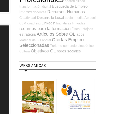
sostenibilidad
Búsqueda de Empleo
transformación digital
Recursos Humanos
Internet
docentes
Desarrollo Local
Creatividad
social media
Aprodel
Linkedin
CLM
coaching
Iniciativas Privadas
recursos para la formación
Fiscal
Infojobs
Artículos Sobre OL
estrategia
apps
Ofertas Empleo
Material de O.Laboral
Seleccionadas
Turismo
comercio electrónico
Objetivos OL
redes sociales
Cultura
WEBS AMIGAS