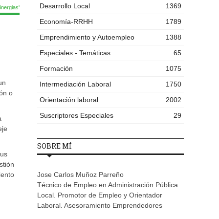
Desarrollo Local
1369
nergias'
Economía-RRHH
1789
Emprendimiento y Autoempleo
1388
Especiales - Temáticas
65
Formación
1075
un
Intermediación Laboral
1750
ón o
Orientación laboral
2002
Suscriptores Especiales
29
a
eje
SOBRE MÍ
sus
stión
iento
Jose Carlos Muñoz Parreño
Técnico de Empleo en Administración Pública
Local. Promotor de Empleo y Orientador
Laboral. Asesoramiento Emprendedores