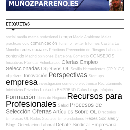
ETIQUETAS
tiempo
social media
marca profesional
Medio Ambiente
Malas
comunicación
prácticas
ocio
Turismo
Twitter
Informes
Castilla La
redes sociales
Mancha
Prácticas
Prevención de Riesgos Laborales
contenido
CONSEJOS
Madrid
opiniones
Barcelona
Comercio
Ofertas Empleo
Iniciativas Públicas
Voluntariado
Seleccionadas
Objetivos OL
Sevilla
Herramientas (CP Y CV)
Perspectivas
Innovación
objetivos
Start-ups
empresa
investigación
comercio electrónico
Reclutamiento
Linkedin
blogs
Iniciativas Privadas
EMPREND
Guías
Infojobs
Recursos para
Formación
Ideas de Negocio
Profesionales
Procesos de
Salud
Selección Ofertas
Artículos Sobre OL
Directorios
Redes Sociales y
Empresas OL
Redes Sociales Emprendedores
Debate Sindical-Empresarial
Blogs Orientación Laboral