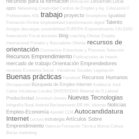
recursos para la formación
Desarrollo Local
Motivación
apps
Networking
Creatividad
Centros de Empleo y Ag. Colocación
F
trabajo
proyecto
Igualdad
Profesionales ADL
Smartphone
Talento
Formación On-line
empleabilidad
transformación digital
Amigos
descargas
sostenibilidad
EUROPA
Emprendimiento
CALIDAD
blog
financiación
Fiscal
docentes
coaching
Ofertas Empleo
recursos de
Internacional
Portales y Buscadores Ofertas
orientación
Coronavirus
Entrevistas y Procesos Selección
Recursos Emprendimiento
Publicaciones de Interés
mercado de trabajo
Orientación Emprendedores
recursos
Economía Social - Iniciativas Sociales
Legislación
Buenas prácticas
Recursos Humanos
Facebook
Búsqueda de Empleo Internet
Discapacidad
Andalucía
José
Carlos
Iniciativas Locales
DIVERSIDAD
Material de O.Laboral
Nuevas Tecnologias
Productividad
Juventud
clientes
Noticias
Infografía
Rural
Android
Reclutamiento RR.HH.
Idiomas
Autocandidatura
Empleo-Economía
Aprodel CLM
Internet
Artículos Sobre
estrategia
Lectura
Emprendimiento
Valencia
Formación Técnica
Murcia
Cultura
Becas
marketing