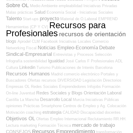
Sobre OL
Medio Ambiente
empleabilidad
Iniciativas Privadas
Salud
Malas prácticas
Economía Social - Iniciativas Sociales
Talento
proyecto
Start-ups
Material de O.Laboral
EMPREND
Recursos para
Herramientas (CP Y CV)
Profesionales
recursos de orientación
blogs
Aprodel CLM
Facebook
Iniciativas Locales
Comercio
Noticias Empleo-Economía
Debate
Networking
Fiscal
Sindical-Empresarial
Entrevistas y Procesos Selección
Igualdad
Infografía
sostenibilidad
José Carlos
F Profesionales ADL
Linkedin
Cultura
Turismo
Publicaciones de Interés
Barcelona
Recursos Humanos
Madrid
comercio electrónico
Portales y
Buscadores Ofertas
recursos
DIVERSIDAD
Legislación
Directorios
Empresas OL
Redes Sociales Emprendedores
Infojobs
Formación
Redes Sociales y Blogs Orientación Laboral
On-line
Juventud
Desarrollo Local
Castilla La Mancha
Murcia
Iniciativas Públicas
opiniones
Prácticas
Smartphone
Centros de Empleo y Ag. Colocación
estrategia
Motivación
coaching
CALIDAD
Discapacidad
docentes
Objetivos OL
Ofertas Empleo Internacional
Reclutamiento RR.HH.
mercado de trabajo
Lectura
marketing
Formación Técnica
Recursos Emprendimiento
CONSEJOS
transformación