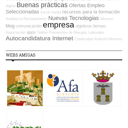
Buenas prácticas
Ofertas Empleo
digital
Seleccionadas
recursos para la formación
social media
Nuevas Tecnologias
Andalucía
Reclutamiento
Idiomas
empresa
blog
comunicación
objetivos
tiempo
apps
financiación
Twitter
Prevención de Riesgos Laborales
Autocandidatura Internet
Creatividad
Android
Informes
WEBS AMIGAS