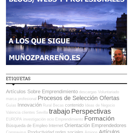
ETIQUETAS
Artículos Sobre Emprendimiento
descargas
Voluntariado
Procesos de Selección Ofertas
marca profesional
Innovación
contenido
Guías
Rural
Becas
Ideas de Negocio
trabajo
Perspectivas
Valencia
clientes
Sevilla
Formación
EUROPA
investigación
ocio
Emprendimiento
Orientación Emprendedores
Búsqueda de Empleo Internet
Artículos
Productividad
redes sociales
Coronavirus
Amigos