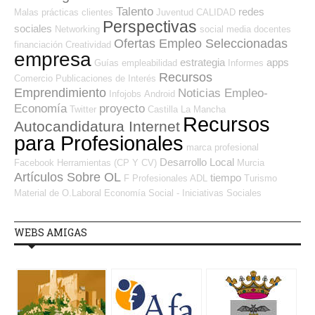
Talento
redes
Malas prácticas
clientes
Juventud
CALIDAD
Perspectivas
sociales
Networking
social media
docentes
Ofertas Empleo Seleccionadas
financiación
Creatividad
empresa
estrategia
apps
Guías
empleabilidad
Informes
Recursos
Comercio
Publicaciones de Interés
Emprendimiento
Noticias Empleo-
Infojobs
Android
Economía
proyecto
Twitter
Castilla La Mancha
Recursos
Autocandidatura Internet
para Profesionales
marca profesional
Desarrollo Local
Facebook
Herramientas (CP Y CV)
Murcia
Artículos Sobre OL
tiempo
F Profesionales ADL
Turismo
Material de O.Laboral
Economía Social - Iniciativas Sociales
WEBS AMIGAS