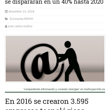
se dispararán en un 40% hasta 2020
diciembre 14, 2018
Economía-RRHH
jose carlos muñoz
'compartiendo información y creando sinergias' en muñozparreño.es
En 2016 se crearon 3.595