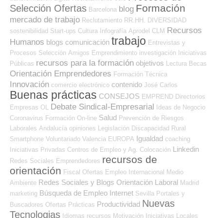
Formación
Selección Ofertas
blog
Barcelona
mercado de trabajo
Reclutamiento RR.HH.
DIVERSIDAD
Recursos
sostenibilidad
Start-ups
Cultura
Infografía
Aprodel CLM
trabajo
Humanos
blogs
comunicación
Entrevistas y
Procesos Selección
Amigos
Emprendimiento
investigación
Iniciativas
recursos para la formación
objetivos
Públicas
Lectura
Becas
Orientación Emprendedores
Formación Técnica
Innovación
contenido
comercio electrónico
José Carlos
Buenas prácticas
CONSEJOS
EMPREND
Directorios
Debate Sindical-Empresarial
Empresas OL
Ideas de Negocio
Salud
Coronavirus
Formación On-line
Prevención de Riesgos
Laborales
Andalucía
opiniones
Legislación
Discapacidad
Rural
Igualdad
Smartphone
Voluntariado
Valencia
EUROPA
coaching
Linkedin
Iniciativas Privadas
Centros de Empleo y Ag. Colocación
recursos de
Redes Sociales Emprendedores
orientación
Fiscal
Ofertas Empleo Internacional
Medio
Redes Sociales y Blogs Orientación Laboral
Ambiente
Madrid
Búsqueda de Empleo Internet
marketing
Sevilla
Portales y
Nuevas
Productividad
Buscadores Ofertas
Prácticas
Tecnologias
Idiomas
recursos
Motivación
Iniciativas Locales