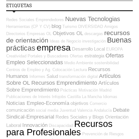
ETIQUETAS
Nuevas Tecnologias
Redes Sociales Emprendedores
blog
Herramientas (CP Y CV)
Turismo
DIVERSIDAD
Amigos
recursos
Objetivos OL
Directorios Empresas OL
descargas
Buenas
de orientación
Ideas de Negocio
investigación
empresa
prácticas
Desarrollo Local
EUROPA
Ofertas
estrategia
Creatividad
Portales y Buscadores Ofertas
Empleo Seleccionadas
Medio Ambiente
sostenibilidad
Recursos
Centros de Empleo y Ag. Colocación
Lectura
Artículos
Humanos
Salud
Informes
transformación digital
Sobre OL
Recursos Emprendimiento
Artículos
Sobre Emprendimiento
Prácticas
Motivación
Madrid
Publicaciones de Interés
Infojobs
Castilla La Mancha
Idiomas
Noticias Empleo-Economía
objetivos
Comercio
Debate
comunicación
social media
Juventud
Valencia
Andalucía
Sindical-Empresarial
Redes Sociales y Blogs Orientación
Recursos
Innovación
Laboral
Discapacidad
para Profesionales
Prevención de Riesgos