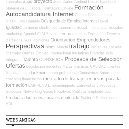
proyecto
apps
Laborales
José Carlos
Android
Becas
Facebook
Formación
Material de O.Laboral
Formación On-line
Autocandidatura Internet
Cultura
Reclutamiento
Búsqueda de Empleo Internet
RR.HH.
Voluntariado
Fiscal
Igualdad
comercio electrónico
Economía Social - Iniciativas Sociales
tiempo
marketing
Aprodel CLM
Sevilla
recursos
Formación Técnica
Orientación Emprendedores
Barcelona
Rural
opiniones
Perspectivas
trabajo
blogs
Murcia
Iniciativas Locales
Start-ups
Ofertas Empleo Internacional
Iniciativas Privadas
ocio
Procesos de Selección
Talento
CONSEJOS
Infografía
Ofertas
Legislación
docentes
Malas prácticas
CALIDAD
clientes
Linkedin
Reclutamiento
marca profesional
Coronavirus
Smartphone
mercado de trabajo
recursos para la
coaching
financiación
formación
EMPREND
Emprendimiento
Entrevistas y Procesos
Selección
Networking
Guías
Iniciativas Públicas
empleabilidad
Productividad
redes sociales
contenido
Twitter
F Profesionales
ADL
WEBS AMIGAS