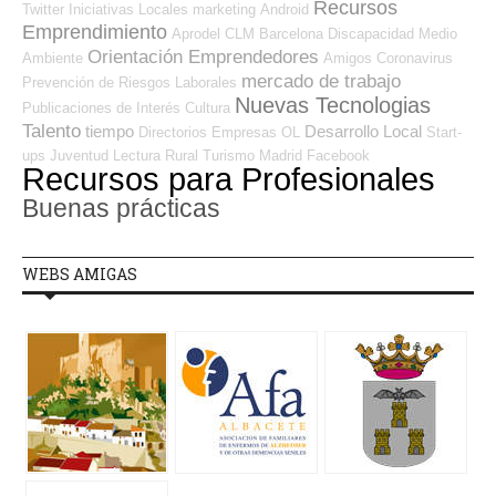
Recursos
Twitter
Iniciativas Locales
marketing
Android
Emprendimiento
Aprodel CLM
Barcelona
Discapacidad
Medio
Orientación Emprendedores
Ambiente
Amigos
Coronavirus
mercado de trabajo
Prevención de Riesgos Laborales
Nuevas Tecnologias
Publicaciones de Interés
Cultura
Talento
tiempo
Desarrollo Local
Directorios Empresas OL
Start-
ups
Juventud
Lectura
Rural
Turismo
Madrid
Facebook
Recursos para Profesionales
Buenas prácticas
WEBS AMIGAS