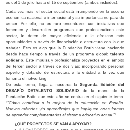
es del 1 de julio hasta el 15 de septiembre (ambos incluidos).
Cada vez más, el sector social está irrumpiendo en la escena
económica nacional e internacional y su importancia no para de
crecer. Por ello, no es raro encontrarse con iniciativas que
fomenten y desarrollen programas que profesionalicen este
sector, le doten de mayor eficiencia o le ofrezcan más
oportunidades a través de financiación o estructura con la que
trabajar. Esto es algo que la Fundación Botín viene haciendo
desde hace tiempo a través de un programa global:
talento
solidario
. Este impulsa y profesionaliza proyectos en el ámbito
del tercer sector a través de dos vías: incorporando personal
experto y dotando de estructura a la entidad a la vez que
fomenta el networking.
De esta forma, llega a nosotros la
Segunda Edición del
DESAFÍO DE
TALENTO
SOLIDARIO
de la mano de la
Fundación Botín que este año se centra en el siguiente tema:
*“Cómo contribuir a la mejora de la educación en España.
Nuevos métodos y/o aprendizajes que impliquen otras formas
de aprender complementarios al sistema educativo actual.”*
¿QUÉ
PROYECTOS
SE
VAN
A APOYAR?
>
INNOVADORES
en cuanto a que contengan elementos