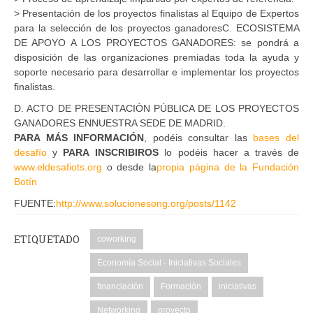
> Presentación de los proyectos finalistas al Equipo de Expertos
para la selección de los proyectos ganadoresC.
ECOSISTEMA
DE
APOYO
A
LOS
PROYECTOS
GANADORES: se pondrá a
disposición de las organizaciones premiadas toda la ayuda y
soporte necesario para desarrollar e implementar los proyectos
finalistas.
D.
ACTO
DE PRESENTACIÓN PÚ
BLICA
DE
LOS
PROYECTOS
GANADORES
EN
NUESTRA
SEDE
DE
MADRID
.
PARA
MÁS INFORMACIÓN
, podéis consultar las
bases del
desafío
y
PARA
INSCRIBIROS
lo podéis hacer a través de
www.eldesafiots.org
o desde la
propia página de la Fundación
Botín
FUENTE:
http://www.solucionesong.org/posts/1142
ETIQUETADO
coworking
Economía Social - Iniciativas Sociales
financiación
Formación
iniciativas
Networking
proyecto