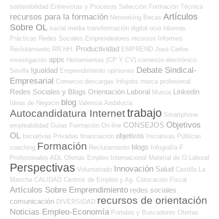
sostenibilidad
Entrevistas y Procesos Selección
Formación Técnica
Artículos
recursos para la formación
Networking
Becas
Sobre OL
social media
transformación digital
ocio
Idiomas
Prácticas
Redes Sociales Emprendedores
recursos
Informes
Productividad
Reclutamiento RR.HH.
EMPREND
José Carlos
apps
investigación
Herramientas (CP Y CV)
comercio electrónico
Debate Sindical-
Igualdad
Sevilla
Emprendimiento
opiniones
Empresarial
Comercio
descargas
Infojobs
marca profesional
Redes Sociales y Blogs Orientación Laboral
Linkedin
Murcia
blog
Ideas de Negocio
Valencia
Andalucía
trabajo
Autocandidatura Internet
Smartphone
Objetivos
CONSEJOS
empleabilidad
Guías
Formación On-line
OL
objetivos
Iniciativas Privadas
financiación
Iniciativas Públicas
Formación
blogs
coaching
Reclutamiento
Infografía
F
Profesionales ADL
Ofertas Empleo Internacional
Material de O.Laboral
Perspectivas
Innovación
Salud
Voluntariado
Castilla La
Mancha
CALIDAD
Centros de Empleo y Ag. Colocación
Fiscal
Artículos Sobre Emprendimiento
redes sociales
recursos de orientación
comunicación
DIVERSIDAD
Noticias Empleo-Economía
Portales y Buscadores Ofertas