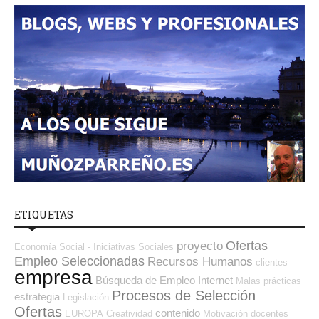
ETIQUETAS
Ofertas
proyecto
Economía Social - Iniciativas Sociales
Empleo Seleccionadas
Recursos Humanos
clientes
empresa
Búsqueda de Empleo Internet
Malas prácticas
Procesos de Selección
estrategia
Legislación
Ofertas
contenido
EUROPA
Creatividad
Motivación
docentes