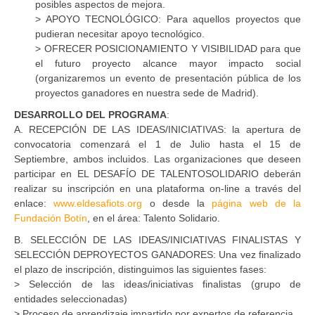
posibles aspectos de mejora.
>
APOYO
TECNOLÓGICO: Para aquellos proyectos que
pudieran necesitar apoyo tecnológico.
>
OFRECER
POSICIONAMIENTO
Y
VISIBILIDAD
para que
el futuro proyecto alcance mayor impacto social
(organizaremos un evento de presentación pública de los
proyectos ganadores en nuestra sede de Madrid).
DESARROLLO
DEL
PROGRAMA
:
A. RECEPCIÓN DE
LAS
IDEAS/INICIATIVAS: la apertura de
convocatoria comenzará el 1 de Julio hasta el 15 de
Septiembre, ambos incluidos. Las organizaciones que deseen
participar en EL DESAFÍO DE
TALENTO
SOLIDARIO
deberán
realizar su inscripción en una plataforma on-line a través del
enlace:
www.eldesafiots.org
o desde la
página web de la
Fundación Botín
, en el área: Talento Solidario.
B. SELECCIÓN DE
LAS
IDEAS/
INICIATIVAS
FINALISTAS
Y
SELECCIÓN DE
PROYECTOS
GANADORES: Una vez finalizado
el plazo de inscripción, distinguimos las siguientes fases:
> Selección de las ideas/iniciativas finalistas (grupo de
entidades seleccionadas)
> Proceso de aprendizaje impartido por expertos de referencia.