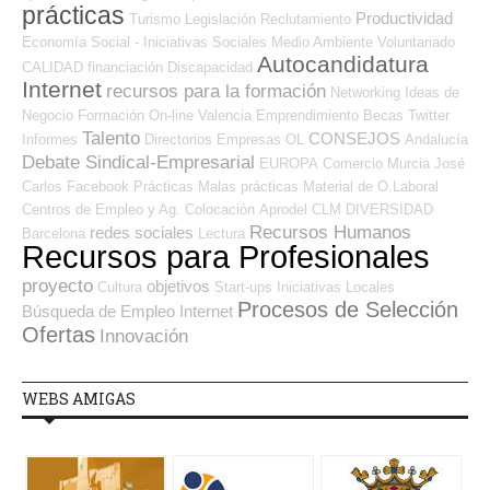
prácticas
Productividad
Turismo
Legislación
Reclutamiento
Economía Social - Iniciativas Sociales
Medio Ambiente
Voluntariado
Autocandidatura
CALIDAD
financiación
Discapacidad
Internet
recursos para la formación
Networking
Ideas de
Negocio
Formación On-line
Valencia
Emprendimiento
Becas
Twitter
Talento
CONSEJOS
Informes
Directorios Empresas OL
Andalucía
Debate Sindical-Empresarial
EUROPA
Comercio
Murcia
José
Carlos
Facebook
Prácticas
Malas prácticas
Material de O.Laboral
Centros de Empleo y Ag. Colocación
Aprodel CLM
DIVERSIDAD
Recursos Humanos
redes sociales
Barcelona
Lectura
Recursos para Profesionales
proyecto
objetivos
Cultura
Start-ups
Iniciativas Locales
Procesos de Selección
Búsqueda de Empleo Internet
Ofertas
Innovación
WEBS AMIGAS