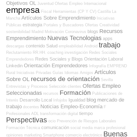
Objetivos OL
Juventud
Ofertas Empleo Internacional
empresa
Fiscal
Herramientas (CP Y CV)
Castilla La
Artículos Sobre Emprendimiento
Mancha
Iniciativas
estrategia
Públicas
Portales y Buscadores Ofertas
Creatividad
Recursos
blogs
sostenibilidad
Madrid
Motivación
Coronavirus
Nuevas Tecnologias
Emprendimiento
apps
trabajo
contenido
Salud
descargas
empleabilidad
Android
Reclutamiento RR.HH.
coaching
investigación
Redes Sociales
Redes Sociales y Blogs Orientación Laboral
Emprendedores
Orientación Emprendedores
Linkedin
Infografía
EMPREND
Artículos
Rural
Iniciativas Privadas
Guías
Idiomas
Amigos
recursos de orientación
Sobre OL
Sevilla
Ofertas Empleo
Entrevistas y Procesos Selección
clientes
Formación
Seleccionadas
recursos
Publicaciones de
blog
mercado de
Desarrollo Local
Igualdad
Interés
Infojobs
trabajo
Noticias Empleo-Economía
docentes
F
tiempo
Profesionales ADL
transformación digital
Perspectivas
ocio
Prevención de Riesgos Laborales
comunicación
Formación Técnica
social media
marca profesional
Buenas
opiniones
marketing
Smartphone
comercio electrónico