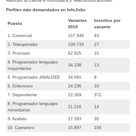
Atención al Cliente e Informática y Telecomunicaciones.
Perfiles más demandados en InfoJobs
Vacantes
Inscritos por
Puesto
2014
vacante
1. Comercial
157.948
43
2. Teleoperador
109.733
27
3. Promotor
52.925
15
4. Programador lenguajes
34.238
13
mayoritarios
5. Programador JAVA/J2EE
34.091
8
6. Enfermero
24.236
10
7. Dependiente
22.269
372
8. Programador lenguajes
21.216
14
minoritarios
9. Azafato
17.393
35
10. Camarero
15.897
156