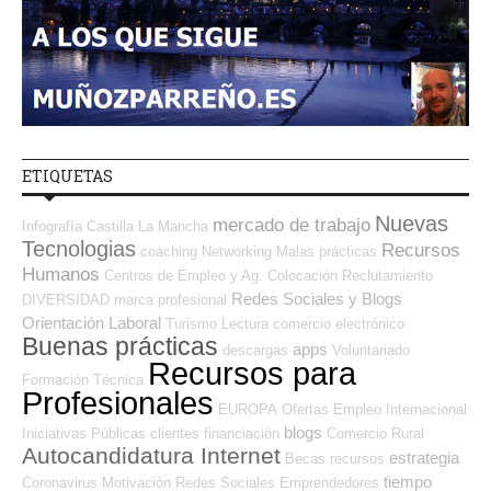
ETIQUETAS
Nuevas
mercado de trabajo
Infografía
Castilla La Mancha
Tecnologias
Recursos
coaching
Networking
Malas prácticas
Humanos
Centros de Empleo y Ag. Colocación
Reclutamiento
Redes Sociales y Blogs
DIVERSIDAD
marca profesional
Orientación Laboral
Turismo
Lectura
comercio electrónico
Buenas prácticas
apps
descargas
Voluntariado
Recursos para
Formación Técnica
Profesionales
EUROPA
Ofertas Empleo Internacional
blogs
Iniciativas Públicas
clientes
financiación
Comercio
Rural
Autocandidatura Internet
estrategia
Becas
recursos
tiempo
Coronavirus
Motivación
Redes Sociales Emprendedores