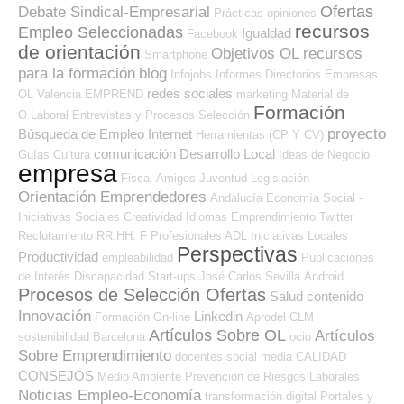
Ofertas
Debate Sindical-Empresarial
Prácticas
opiniones
recursos
Empleo Seleccionadas
Igualdad
Facebook
de orientación
Objetivos OL
recursos
Smartphone
para la formación
blog
Infojobs
Informes
Directorios Empresas
redes sociales
OL
Valencia
EMPREND
marketing
Material de
Formación
O.Laboral
Entrevistas y Procesos Selección
proyecto
Búsqueda de Empleo Internet
Herramientas (CP Y CV)
comunicación
Desarrollo Local
Guías
Cultura
Ideas de Negocio
empresa
Fiscal
Amigos
Juventud
Legislación
Orientación Emprendedores
Andalucía
Economía Social -
Iniciativas Sociales
Creatividad
Idiomas
Emprendimiento
Twitter
Reclutamiento RR.HH.
F Profesionales ADL
Iniciativas Locales
Perspectivas
Productividad
empleabilidad
Publicaciones
de Interés
Discapacidad
Start-ups
José Carlos
Sevilla
Android
Procesos de Selección Ofertas
Salud
contenido
Innovación
Linkedin
Formación On-line
Aprodel CLM
Artículos Sobre OL
Artículos
sostenibilidad
Barcelona
ocio
Sobre Emprendimiento
docentes
social media
CALIDAD
CONSEJOS
Medio Ambiente
Prevención de Riesgos Laborales
Noticias Empleo-Economía
transformación digital
Portales y