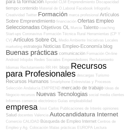
para la formación
Aprodel CLM
Emprendimiento
Discapacidad
tiempo
contenido
Material de O.Laboral
Facebook
Infografía
Formación
Artículos
Creatividad
Twitter
marca profesional
Ofertas Empleo
Sobre Emprendimiento
financiación
Seleccionadas
Objetivos OL
Talento
Murcia
coaching
Start-ups
Coronavirus
Formación Técnica
Rural
Herramientas (CP Y
Artículos Sobre OL
CV)
Medio Ambiente
Iniciativas Locales
Noticias Empleo-Economía
blog
estrategia
marketing
Buenas prácticas
comunicación
Formación On-line
Android
Infojobs
Redes Sociales Emprendedores
Reclutamiento
Recursos
blogs
Idiomas
Reclutamiento RR.HH.
para Profesionales
descargas
Turismo
Recursos Humanos
Smartphone
Entrevistas y Procesos
mercado de trabajo
Selección
Andalucía
EMPREND
Ideas de
Nuevas Tecnologias
Negocio
recursos
social media
clientes
Informes
comercio electrónico
Guías
empleabilidad
empresa
José Carlos
Publicaciones de Interés
opiniones
Autocandidatura Internet
Salud
docentes
Valencia
Búsqueda de Empleo Internet
Comercio
CALIDAD
Centros de
Empleo y Ag. Colocación
Malas prácticas
EUROPA
Lectura