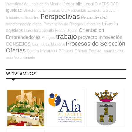
Desarrollo Local
investigación
Legislación
Madrid
DIVERSIDAD
Igualdad
Directorios Empresas OL
Motivación
Economía Social -
Perspectivas
Productividad
Iniciativas Sociales
Linkedin
transformación digital
Prevención de Riesgos Laborales
Orientación
objetivos
Barcelona
Sevilla
Fiscal
Becas
trabajo
Emprendedores
proyecto
Innovación
Amigos
Procesos de Selección
CONSEJOS
Castilla La Mancha
Ofertas
Cultura
Iniciativas Públicas
Ofertas Empleo Internacional
ocio
Voluntariado
WEBS AMIGAS