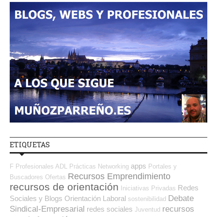
ETIQUETAS
apps
F Profesionales ADL
Prácticas
Networking
Portales y
Recursos Emprendimiento
Buscadores Ofertas
recursos de orientación
Redes
Iniciativas Privadas
Debate
Sociales y Blogs Orientación Laboral
sostenibilidad
Sindical-Empresarial
recursos
redes sociales
Juventud