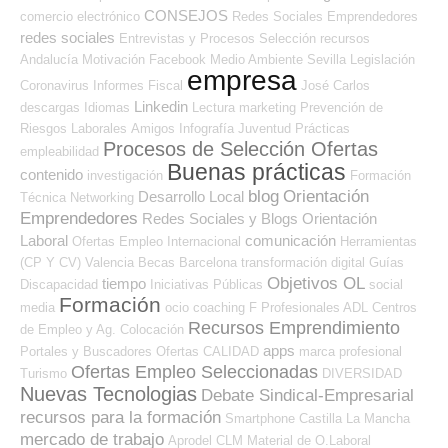
CONSEJOS
comercio electrónico
Redes Sociales Emprendedores
redes sociales
Entrevistas y Procesos Selección
recursos
Andalucía
Motivación
Facebook
Medio Ambiente
Sevilla
Legislación
empresa
Coronavirus
Informes
Fiscal
José Carlos
Linkedin
descargas
Idiomas
Lectura
marketing
Prevención de
Riesgos Laborales
Amigos
Infografía
Juventud
Prácticas
Procesos de Selección Ofertas
empleabilidad
Buenas prácticas
contenido
investigación
Formación
blog
Orientación
Desarrollo Local
Técnica
Networking
Emprendedores
Redes Sociales y Blogs Orientación
Laboral
comunicación
Ofertas Empleo Internacional
Herramientas
(CP Y CV)
Valencia
Becas
Barcelona
transformación digital
Guías
Objetivos OL
tiempo
Discapacidad
Iniciativas Públicas
social
Formación
media
ocio
coaching
F Profesionales ADL
Centros
Recursos Emprendimiento
de Empleo y Ag. Colocación
apps
Portales y Buscadores Ofertas
CALIDAD
marca profesional
Ofertas Empleo Seleccionadas
Turismo
DIVERSIDAD
Nuevas Tecnologias
Debate Sindical-Empresarial
recursos para la formación
Smartphone
Castilla La Mancha
mercado de trabajo
Aprodel CLM
Material de O.Laboral