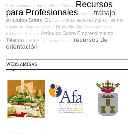
Recursos
Publicaciones de Interés
Madrid
Murcia
para Profesionales
trabajo
clientes
Artículos Sobre OL
Búsqueda de Empleo Internet
Twitter
objetivos
Productividad
Ideas de Negocio
Economía Social -
Artículos Sobre Emprendimiento
Iniciativas Sociales
recursos de
Talento
EUROPA
Iniciativas Locales
orientación
WEBS AMIGAS