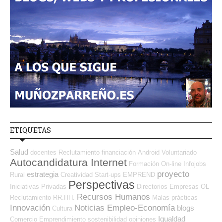
ETIQUETAS
Salud
docentes
Reclutamiento
financiación
Android
Voluntariado
Autocandidatura Internet
Formación On-line
Infojobs
proyecto
estrategia
Rural
Creatividad
Start-ups
EMPREND
Perspectivas
Iniciativas Privadas
Directorios Empresas OL
Recursos Humanos
Reclutamiento RR.HH.
Malas prácticas
Innovación
Noticias Empleo-Economía
blogs
Cultura
Igualdad
Comercio
Emprendimiento
sostenibilidad
opiniones