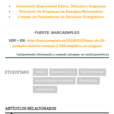
Asociación Empresarial Eólica. Directorio Empresas
Directorio de Empresas de Energías Renovables
.
Listado de Proveedores de Servicios Energéticos
FUENTE: MARCAEMPLEO
VER + EN:
http://marcaempleo.es/2018/02/23/mas-de-20-
parques-eolicos-crearan-2-000-empleos-en-aragon/
'compartiendo información y creando sinergias' en muñozparreño.es
ETIQUETADO
Aragón
Desarrollo Local
Medio Ambiente
Noticias Empleo-Economía
Perspectivas
sostenibilidad
ARTÍCULOS RELACIONADOS