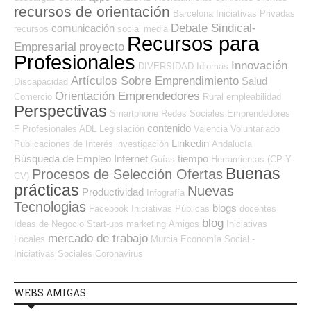
recursos de orientación
Barcelona
Iniciativas Privadas
Debate Sindical-
comunicación
recursos
social media
Recursos para
Empresarial
proyecto
Profesionales
Innovación
DIVERSIDAD
Idiomas
Artículos Sobre Emprendimiento
Salud
Discapacidad
Orientación Emprendedores
Comercio
Rural
empleabilidad
Perspectivas
Smartphone
Redes Sociales Emprendedores
contenido
F Profesionales ADL
Legislación
Valencia
Voluntariado
Linkedin
Publicaciones de Interés
investigación
Andalucía
Búsqueda de Empleo Internet
tiempo
Guías
Herramientas (CP Y
Buenas
Procesos de Selección Ofertas
CV)
prácticas
Nuevas
Productividad
Infografía
Tecnologias
blogs
Facebook
Iniciativas Públicas
docentes
blog
Ideas de Negocio
Start-ups
marketing
Amigos
Iniciativas
mercado de trabajo
Locales
Murcia
Economía Social -
Iniciativas Sociales
Coronavirus
WEBS AMIGAS