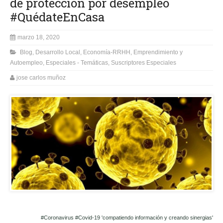
de protección por desempleo
#QuédateEnCasa
marzo 18, 2020
Blog
,
Desarrollo Local
,
Economía-RRHH
,
Emprendimiento y
Autoempleo
,
Especiales - Temáticas
,
Suscriptores Especiales
jose carlos muñoz
#Coronavirus #Covid-19 'compatiendo información y creando sinergias'