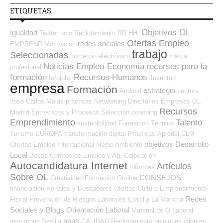
ETIQUETAS
Objetivos OL
Igualdad
Twitter
ocio
Reclutamiento RR.HH.
Ofertas Empleo
redes sociales
EMPREND
Motivación
trabajo
Seleccionadas
comercio electrónico
marca
Noticias Empleo-Economía
recursos para la
profesional
formación
Recursos Humanos
Infojobs
Juventud
empresa
Formación
estrategia
Android
Lectura
José Carlos
Malas prácticas
Networking
Directorios Empresas OL
Recursos
Madrid
Entrevistas y Procesos Selección
coaching
Emprendimiento
Talento
sostenibilidad
Formación Técnica
Turismo
EUROPA
transformación digital
Prácticas
Aprodel CLM
objetivos
Desarrollo
Ofertas Empleo Internacional
Medio Ambiente
Local
Becas
Centros de Empleo y Ag. Colocación
Autocandidatura Internet
Artículos
Informes
Sobre OL
CONSEJOS
Creatividad
Formación On-line
financiación
Portales y Buscadores Ofertas
Cultura
Emprendimiento
Redes
Fiscal
Prevención de Riesgos Laborales
Castilla La Mancha
Sociales y Blogs Orientación Laboral
Material de O.Laboral
apps
descargas
Sevilla
CALIDAD
Reclutamiento
opiniones
clientes