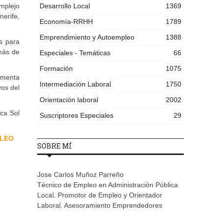
omplejo
Desarrollo Local
1369
nerife,
Economía-RRHH
1789
Emprendimiento y Autoempleo
1388
s para
 más de
Especiales - Temáticas
66
Formación
1075
lementa
Intermediación Laboral
1750
vos del
Orientación laboral
2002
rca Sol
Suscriptores Especiales
29
PLEO
SOBRE MÍ
Jose Carlos Muñoz Parreño
Técnico de Empleo en Administración Pública
Local. Promotor de Empleo y Orientador
Laboral. Asesoramiento Emprendedores