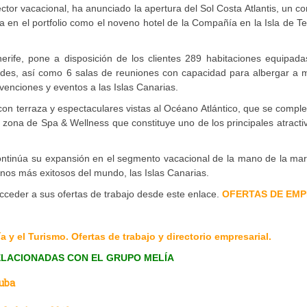
sector vacacional, ha anunciado la apertura del Sol Costa Atlantis, un c
a en el portfolio como el noveno hotel de la Compañía en la Isla de Te
erife, pone a disposición de los clientes 289 habitaciones equipada
spedes, así como 6 salas de reuniones con capacidad para albergar a
venciones y eventos a las Islas Canarias.
 con terraza y espectaculares vistas al Océano Atlántico, que se comp
 zona de Spa & Wellness que constituye uno de los principales atracti
 continúa su expansión en el segmento vacacional de la mano de la ma
inos más exitosos del mundo, las Islas Canarias.
cceder a sus ofertas de trabajo desde este enlace.
OFERTAS DE EM
 y el Turismo. Ofertas de trabajo y directorio empresarial.
ELACIONADAS CON EL GRUPO MELÍA
Cuba