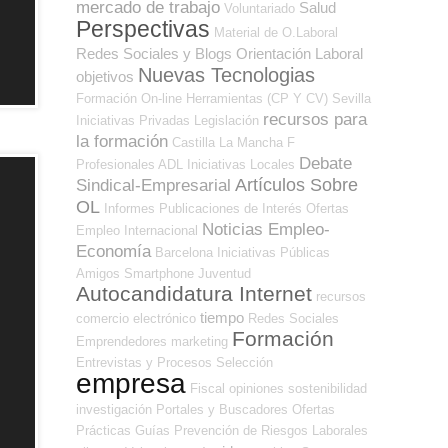
mercado de trabajo
Salud
Voluntariado
Perspectivas
Material de O.Laboral
Redes Sociales y Blogs Orientación Laboral
Nuevas Tecnologias
objetivos
Formación On-line
Herramientas (CP Y CV)
Sevilla
recursos para
Iniciativas Privadas
Legislación
la formación
Castilla La Mancha
F
Debate
Profesionales ADL
Iniciativas Locales
Artículos Sobre
Sindical-Empresarial
OL
Informes
Publicaciones de Interés
Ofertas
Noticias Empleo-
Empleo Internacional
Economía
Barcelona
Iniciativas Públicas
Amigos
Smartphone
Juventud
Autocandidatura Internet
recursos
tiempo
comercio electrónico
Redes Sociales
Formación
Emprendedores
marketing
Entrevistas y Procesos Selección
empresa
Fiscal
opiniones
sostenibilidad
investigación
Portales y Buscadores Ofertas
Prácticas
Guías
Prevención de Riesgos Laborales