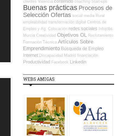
contenido
clientes
Valencia
coaching
Start-ups
Buenas prácticas
Procesos de
Selección Ofertas
social media
Rural
empleabilidad
transformación digital
Centros de
redes sociales
Empleo y Ag. Colocación
Infojobs
Objetivos OL
Murcia
Creatividad
Reclutamiento
Artículos Sobre
Formación Técnica
Emprendimiento
Búsqueda de Empleo
Internet
Discapacidad
Madrid
financiación
Productividad
Linkedin
Facebook
WEBS AMIGAS