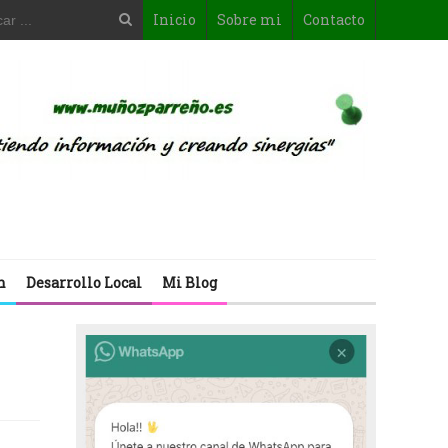
Inicio
Sobre mi
Contacto
n
Desarrollo Local
Mi Blog