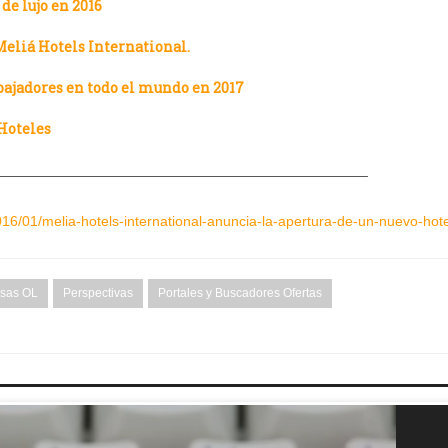
de lujo en 2016
 Meliá Hotels International.
abajadores en todo el mundo en 2017
 Hoteles
______________________________________________
16/01/melia-hotels-international-anuncia-la-apertura-de-un-nuevo-hote
esas OL
Perspectivas
Portales y Buscadores Ofertas