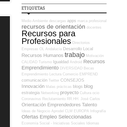
ETIQUETAS
apps
Medio Ambiente
descargas
marca profesional
recursos de orientación
docentes
Recursos para
Profesionales
Directorios
Desarrollo Local
Empresas OL
Andalucía
trabajo
Recursos Humanos
Motivación
Recursos
Igualdad
CALIDAD
Turismo
Android
Emprendimiento
DIVERSIDAD
Becas
Emprendimiento
Lectura
Comercio
EMPREND
comunicación
CONSEJOS
Twitter
Innovación
blog
blogs
Malas prácticas
proyecto
estrategia
Networking
Cultura
ocio
Coronavirus
Reclutamiento RR.HH.
José Carlos
Orientación Emprendedores
Talento
Ideas de Negocio
Aprodel CLM
EUROPA
Infografía
Ofertas Empleo Seleccionadas
Economía Social - Iniciativas Sociales
Idiomas