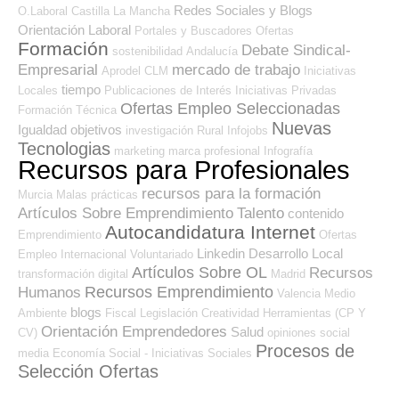
Redes Sociales y Blogs
O.Laboral
Castilla La Mancha
Orientación Laboral
Portales y Buscadores Ofertas
Formación
Debate Sindical-
sostenibilidad
Andalucía
Empresarial
mercado de trabajo
Aprodel CLM
Iniciativas
tiempo
Locales
Publicaciones de Interés
Iniciativas Privadas
Ofertas Empleo Seleccionadas
Formación Técnica
Nuevas
Igualdad
objetivos
investigación
Rural
Infojobs
Tecnologias
marketing
marca profesional
Infografía
Recursos para Profesionales
recursos para la formación
Murcia
Malas prácticas
Artículos Sobre Emprendimiento
Talento
contenido
Autocandidatura Internet
Emprendimiento
Ofertas
Linkedin
Desarrollo Local
Empleo Internacional
Voluntariado
Artículos Sobre OL
Recursos
transformación digital
Madrid
Recursos Emprendimiento
Humanos
Valencia
Medio
blogs
Ambiente
Fiscal
Legislación
Creatividad
Herramientas (CP Y
Orientación Emprendedores
Salud
CV)
opiniones
social
Procesos de
media
Economía Social - Iniciativas Sociales
Selección Ofertas