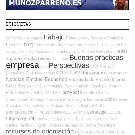
ETIQUETAS
trabajo
comercio electrónico
Entrevistas y Procesos Selección
blog
Prácticas
Coronavirus
Directorios Empresas OL
Twitter
Centros
redes
de Empleo y Ag. Colocación
empleabilidad
Android
Networking
Buenas prácticas
sociales
Productividad
Comercio
empresa
Perspectivas
ocio
DIVERSIDAD
Innovación
CONSEJOS
Formación On-line
docentes
descargas
Noticias Empleo-Economía
Búsqueda de Empleo Internet
Guías
financiación
Discapacidad
Reclutamiento
coaching
Idiomas
proyecto
EMPREND
EUROPA
CALIDAD
Sevilla
clientes
apps
Smartphone
Start-ups
Prevención de Riesgos Laborales
Redes
Sociales Emprendedores
Amigos
Reclutamiento RR.HH.
comunicación
estrategia
F Profesionales ADL
Turismo
Cultura
Objetivos OL
Motivación
Iniciativas Públicas
Informes
José
Carlos
Facebook
Juventud
Ideas de Negocio
Becas
Barcelona
recursos de orientación
Lectura
recursos
Material de