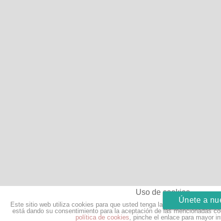
Uso de cookies
Únete a nu
Este sitio web utiliza cookies para que usted tenga la mejor experiencia 
está dando su consentimiento para la aceptación de las mencionadas coo
política de cookies
, pinche el enlace para mayor i