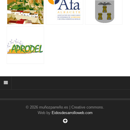
© 2026 muñozparreño.es | Creative commons.
Web by
Eidosdesarrolloweb.com