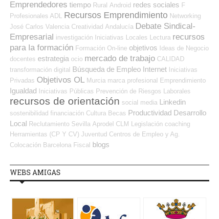
Emprendedores
tiempo
redes sociales
Rural
Android
F
Recursos Emprendimiento
Profesionales ADL
Networking
Debate Sindical-
José Carlos
Valencia
Creatividad
Andalucía
Empresarial
recursos
investigación
Iniciativas Locales
Lectura
para la formación
objetivos
Formación On-line
Ideas de Negocio
mercado de trabajo
estrategia
docentes
ocio
CALIDAD
Búsqueda de Empleo Internet
transformación digital
Iniciativas
Objetivos OL
Privadas
Murcia
marca profesional
Emprendimiento
Igualdad
Iniciativas Públicas
Prevención de Riesgos Laborales
recursos de orientación
Linkedin
social media
Productividad
Desarrollo
sostenibilidad
financiación
Cultura
Becas
Local
Reclutamiento
Sevilla
Aprodel CLM
Legislación
coaching
Herramientas (CP Y CV)
Juventud
Centros de Empleo y Ag.
blogs
Colocación
Barcelona
Fiscal
WEBS AMIGAS