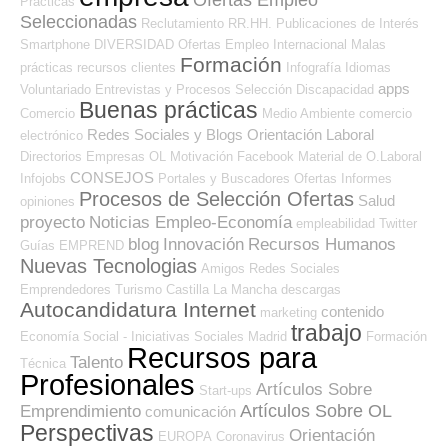
Ofertas Empleo
Prácticas
Seleccionadas
Reclutamiento RR.HH.
Publicaciones de Interés
Smartphone
DIVERSIDAD
Ofertas Empleo Internacional
Malas
Formación
prácticas
recursos
clientes
Infografía
Idiomas
apps
Voluntariado
Entrevistas y Procesos Selección
Discapacidad
Buenas prácticas
Comercio
Medio Ambiente
comercio
Redes Sociales y Blogs Orientación Laboral
electrónico
Directorios Empresas OL
Motivación
Facebook
Material de O.Laboral
CONSEJOS
Infojobs
Portales y Buscadores Ofertas
Informes
Procesos de Selección Ofertas
Salud
opiniones
proyecto
Noticias Empleo-Economía
empleabilidad
Twitter
blog
Innovación
Recursos Humanos
Guías
EMPREND
Nuevas Tecnologias
Amigos
Redes Sociales
Emprendedores
Turismo
Castilla La Mancha
descargas
Autocandidatura Internet
contenido
marketing
trabajo
Economía Social - Iniciativas Sociales
Madrid
Formación
Recursos para
Talento
Técnica
Profesionales
Artículos Sobre
Start-ups
Artículos Sobre OL
Emprendimiento
comunicación
Perspectivas
Orientación
EUROPA
Coronavirus