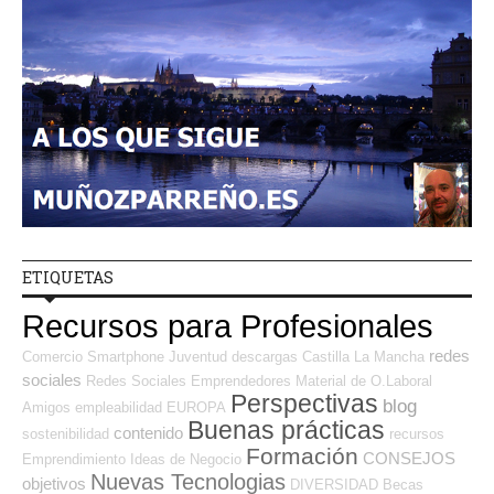
ETIQUETAS
Recursos para Profesionales
redes
Comercio
Smartphone
Juventud
descargas
Castilla La Mancha
sociales
Redes Sociales Emprendedores
Material de O.Laboral
Perspectivas
blog
Amigos
empleabilidad
EUROPA
Buenas prácticas
contenido
sostenibilidad
recursos
Formación
CONSEJOS
Emprendimiento
Ideas de Negocio
Nuevas Tecnologias
objetivos
DIVERSIDAD
Becas