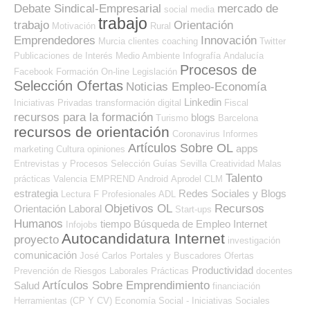
Debate Sindical-Empresarial
mercado de
social media
trabajo
trabajo
Orientación
Motivación
Rural
Emprendedores
Innovación
Murcia
clientes
coaching
Twitter
Publicaciones de Interés
Medio Ambiente
Infografía
Andalucía
Procesos de
Facebook
Formación On-line
Legislación
Selección Ofertas
Noticias Empleo-Economía
Linkedin
Iniciativas Privadas
transformación digital
Fiscal
recursos para la formación
blogs
Turismo
Barcelona
recursos de orientación
Coronavirus
Informes
Artículos Sobre OL
apps
marketing
Cultura
opiniones
Entrevistas y Procesos Selección
Guías
Sevilla
Creatividad
Malas
Talento
prácticas
Valencia
EMPREND
Android
Aprodel CLM
estrategia
Redes Sociales y Blogs
Lectura
F Profesionales ADL
Objetivos OL
Recursos
Orientación Laboral
Start-ups
Humanos
tiempo
Búsqueda de Empleo Internet
Infojobs
Autocandidatura Internet
proyecto
investigación
comunicación
José Carlos
Portales y Buscadores Ofertas
Productividad
Prevención de Riesgos Laborales
Prácticas
docentes
Artículos Sobre Emprendimiento
Salud
financiación
Herramientas (CP Y CV)
Economía Social - Iniciativas Sociales