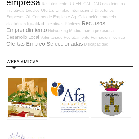
empresa
Reclutamiento RR.HH.
CALIDAD
ocio
Idiomas
Iniciativas Locales
Ofertas Empleo Internacional
Directorios
Empresas OL
Centros de Empleo y Ag. Colocación
comercio
Recursos
Igualdad
electrónico
Iniciativas Públicas
Emprendimiento
Networking
Madrid
marca profesional
Desarrollo Local
Voluntariado
Reclutamiento
Formación Técnica
Ofertas Empleo Seleccionadas
Discapacidad
WEBS AMIGAS