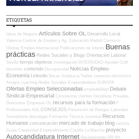
ETIQUETAS
Artículos Sobre OL
Desarrollo Local
Ideas de Negocio
Valencia
Centros de Empleo y Ag. Colocación
Madrid
Comercio
Buenas
Ofertas Empleo Internacional
Publicaciones de Interés
prácticas
Redes Sociales y Blogs Orientación Laboral
tiempo
objetivos
Sevilla
investigación
DIVERSIDAD
Aprodel CLM
Noticias Empleo-
contenido
docentes
Discapacidad
Economía
Linkedin
Becas
Andalucía
Twitter
comercio electrónico
Amigos
coaching
Redes Sociales Emprendedores
EUROPA
Ofertas Empleo Seleccionadas
Debate
empleabilidad
Sindical-Empresarial
Coronavirus
clientes
Iniciativas Privadas
recursos para la formación
Directorios Empresas OL
F
CONSEJOS
Profesionales ADL
Prevención de Riesgos Laborales
Recursos
Smartphone
descargas
Formación Técnica
Juventud
Humanos
mercado de trabajo
blog
comunicación
Lectura
proyecto
Guías
Creatividad
Emprendimiento
Castilla La Mancha
Autocandidatura Internet
Reclutamiento RR.HH.