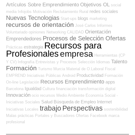
Artículos Sobre Emprendimiento
Objetivos OL
social
redes sociales
media
Infojobs
Motivación
Reclutamiento
Rural
Nuevas Tecnologias
blogs
Start-ups
marketing
recursos de orientación
José Carlos
Informes
Orientación
Voluntariado
opiniones
Networking
CALIDAD
Procesos de Selección Ofertas
Emprendedores
Recursos para
estrategia
Prácticas
Profesionales
empresa
Herramientas (CP
Talento
Y CV)
Infografía
Entrevistas y Procesos Selección
Idiomas
Formación
Turismo
Murcia
Material de O.Laboral
Fiscal
Productividad
EMPREND
Iniciativas Públicas
Android
Formación
Recursos Emprendimiento
apps
On-line
Legislación
Igualdad
Barcelona
Cultura
financiación
transformación digital
Innovación
ocio
recursos
Medio Ambiente
Economía Social -
Salud
Búsqueda de Empleo Internet
Iniciativas Sociales
trabajo
Perspectivas
Iniciativas Locales
sostenibilidad
Malas prácticas
Portales y Buscadores Ofertas
Facebook
marca
profesional