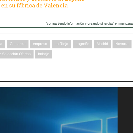
 en su fábrica de Valencia
'compartiendo información y creando sinergias' en muñozpa
ia
Comercio
empresa
La Rioja
Logroño
Madrid
Navarra
 Selección Ofertas
trabajo