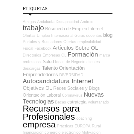
ETIQUETAS
Amigos
Andalucía
Discapacidad
Android
trabajo
Búsqueda de Empleo Internet
blog
Ofertas Empleo Internacional
Guías
docentes
Portales y Buscadores Ofertas
empleabilidad
Artículos Sobre OL
Fiscal
Facebook
Formación
Directorios Empresas OL
marca
Salud
profesional
Ideas de Negocio
clientes
Talento
Orientación
descargas
Emprendedores
DIVERSIDAD
Autocandidatura Internet
Objetivos OL
Redes Sociales y Blogs
Nuevas
Orientación Laboral
Coronavirus
Tecnologias
estrategia
Becas
Voluntariado
Recursos para
Profesionales
coaching
empresa
Prácticas
EUROPA
Rural
financiación
comercio electrónico
Motivación