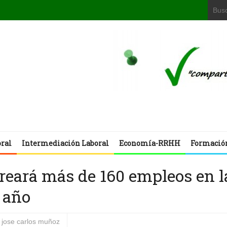
oral
Intermediación Laboral
Economía-RRHH
Formació
eará más de 160 empleos en l
 año
jose carlos muñoz