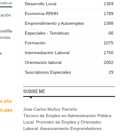
rreño.es
Desarrollo Local
1369
Economía-RRHH
1789
ración
Emprendimiento y Autoempleo
1388
adilla
Especiales - Temáticas
66
ercios
Formación
1075
Intermediación Laboral
1750
s
Orientación laboral
2002
Suscriptores Especiales
29
SOBRE MÍ
io.php
Jose Carlos Muñoz Parreño
ID=894
Técnico de Empleo en Administración Pública
Local. Promotor de Empleo y Orientador
Laboral. Asesoramiento Emprendedores