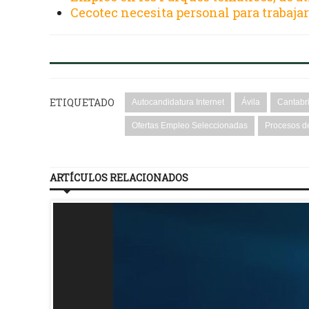
Cecotec necesita personal para trabajar
ETIQUETADO
Autocandidatura Internet
Ávila
Cantabr
Ofertas Empleo Seleccionadas
Procesos de
ARTÍCULOS RELACIONADOS