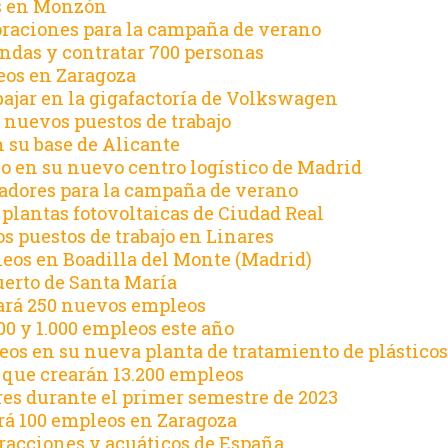
os en Monzón
oraciones para la campaña de verano
endas y contratar 700 personas
eos en Zaragoza
abajar en la gigafactoría de Volkswagen
0 nuevos puestos de trabajo
n su base de Alicante
jo en su nuevo centro logístico de Madrid
adores para la campaña de verano
 plantas fotovoltaicas de Ciudad Real
s puestos de trabajo en Linares
eos en Boadilla del Monte (Madrid)
uerto de Santa María
eará 250 nuevos empleos
0 y 1.000 empleos este año
eos en su nueva planta de tratamiento de plásticos
 que crearán 13.200 empleos
res durante el primer semestre de 2023
rá 100 empleos en Zaragoza
tracciones y acuáticos de España