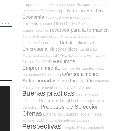
Emprendimiento
Prevención de Riesgos Laborales
Noticias Empleo-
apps
Iniciativas Públicas
Economía
Juventud
ocio
investigación
contenido
rreño.es
sostenibilidad
Redes Sociales
recursos para la formación
Emprendedores
Turismo
Entrevistas y Procesos Selección
Debate Sindical-
recursos
Smartphone
Empresarial
objetivos
blogs
Castilla La
Mancha
Start-ups
EMPREND
Cultura
Formación
Recursos
On-line
CALIDAD
Emprendimiento
Centros de Empleo y Ag.
Ofertas Empleo
Colocación
Networking
Seleccionadas
Innovación
Twitter
Valencia
Madrid
Herramientas (CP Y CV)
Idiomas
Buenas prácticas
Sevilla
Malas
Desarrollo Local
prácticas
Lectura
Legislación
Procesos de Selección
Barcelona
Ofertas
Material de O.Laboral
social media
Aprodel CLM
Murcia
Iniciativas Locales
Perspectivas
Infojobs
Medio Ambiente