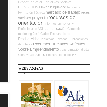
Economía Social - Iniciativas Sociales
CONSEJOS
Linkedin
Igualdad
Infografía
mercado de trabajo
redes
Formación Técnica
recursos de
proyecto
sociales
orientación
Informes
opiniones
F
comunicación
Profesionales ADL
Comercio
marketing
José Carlos
Reclutamiento
Productividad
Iniciativas Privadas
Publicaciones
Recursos Humanos
Artículos
de Interés
Sobre Emprendimiento
transformación digital
tiempo
Creatividad
Reclutamiento RR.HH.
WEBS AMIGAS