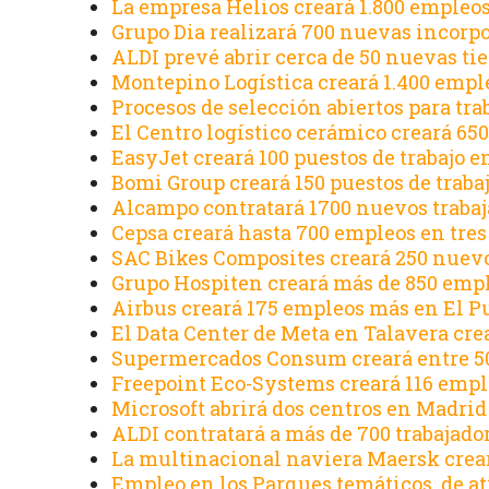
La empresa Helios creará 1.800 emple
Grupo Dia realizará 700 nuevas incorp
ALDI prevé abrir cerca de 50 nuevas ti
Montepino Logística creará 1.400 empl
Procesos de selección abiertos para tr
El Centro logístico cerámico creará 65
EasyJet creará 100 puestos de trabajo e
Bomi Group creará 150 puestos de traba
Alcampo contratará 1700 nuevos trabaj
Cepsa creará hasta 700 empleos en tres
SAC Bikes Composites creará 250 nuevo
Grupo Hospiten creará más de 850 empl
Airbus creará 175 empleos más en El P
El Data Center de Meta en Talavera cr
Supermercados Consum creará entre 50
Freepoint Eco-Systems creará 116 empl
Microsoft abrirá dos centros en Madrid
ALDI contratará a más de 700 trabajado
La multinacional naviera Maersk crea
Empleo en los Parques temáticos, de a