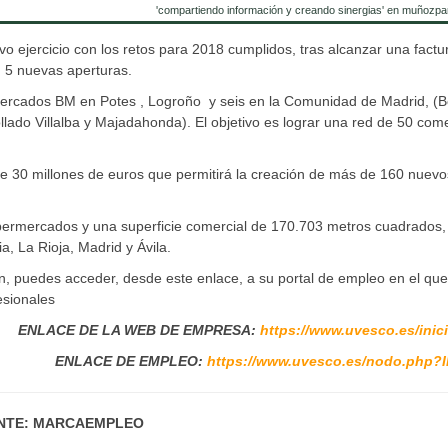
'compartiendo información y creando sinergias' en muñozpa
 ejercicio con los retos para 2018 cumplidos, tras alcanzar una factu
n 5 nuevas aperturas.
ercados BM en Potes , Logroño y seis en la Comunidad de Madrid, (Bo
ado Villalba y Majadahonda). El objetivo es lograr una red de 50 com
l de 30 millones de euros que permitirá la creación de más de 160 nuevo
permercados y una superficie comercial de 170.703 metros cuadrados,
, La Rioja, Madrid y Ávila.
ión, puedes acceder, desde este enlace, a su portal de empleo en el que
esionales
ENLACE DE LA WEB DE EMPRESA:
https://www.uvesco.es/inic
ENLACE DE EMPLEO:
https://www.uvesco.es/nodo.php?
NTE: MARCAEMPLEO