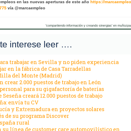
mpleos en las nuevas aperturas de este año
https://marcaempleo
775
vía @marcaempleo
'compartiendo información y creando sinergias' en muñozpa
te interese leer ….
ara trabajar en Sevilla y no piden experiencia
ar en la fábrica de Casa Tarradellas
illa del Monte (Madrid)
crear 2.000 puestos de trabajo en León
ersonal para su gigafactoría de baterías
e Seseña creará 12.000 puestos de trabajo
ña: envía tu CV
ucía y Extremadura en proyectos solares
vés de su programa Discover
spaña rural
n su línea de customer care automovilístico en