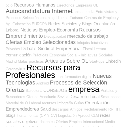
Recursos Humanos
ocio
Directorios Empresas OL
Autocandidatura Internet
social media
Entrevistas y
Procesos Selección
coaching
Idiomas
Turismo
Centros de Empleo y
Redes Sociales y Blogs Orientación
Ag. Colocación
EUROPA
Recursos
Noticias Empleo-Economía
Laboral
Emprendimiento
mercado de trabajo
Discapacidad
Ofertas Empleo Seleccionadas
Infojobs
Iniciativas
Debate Sindical-Empresarial
Privadas
Fiscal
Lectura
comunicación
Prácticas
Economía Social - Iniciativas Sociales
Artículos Sobre OL
Linkedin
Madrid
Malas prácticas
Start-ups
Recursos para
Coronavirus
Profesionales
Nuevas
transformación digital
Tecnologias
Procesos de Selección
Android
empresa
Ofertas
CONSEJOS
Barcelona
Portales y
Desarrollo Local
Buscadores Ofertas
Andalucía
Sevilla
Smartphone
Orientación
Material de O.Laboral
recursos
Infografía
Guías
Emprendedores
Salud
descargas
Amigos
Reclutamiento RR.HH.
blogs
redes
Herramientas (CP Y CV)
Legislación
Aprodel CLM
sociales
objetivos
docentes
Ofertas Empleo Internacional
Medio