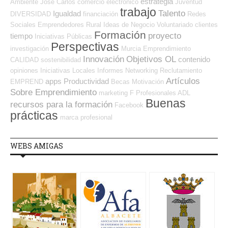
estrategia
Ambiente
José Carlos
comercio electrónico
Juventud
trabajo
Talento
Igualdad
DIVERSIDAD
financiación
Redes
Sociales Emprendedores
Rural
Ideas de Negocio
Voluntariado
clientes
Formación
proyecto
tiempo
Iniciativas Públicas
Perspectivas
investigación
Murcia
Emprendimiento
Innovación
Objetivos OL
contenido
CALIDAD
sostenibilidad
opiniones
Iniciativas Locales
Informes
Networking
Reclutamiento
Artículos
apps
Productividad
EMPREND
Becas
Motivación
Sobre Emprendimiento
marketing
F Profesionales ADL
Buenas
recursos para la formación
Facebook
prácticas
marca profesional
WEBS AMIGAS