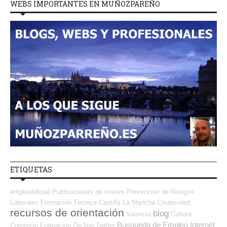
WEBS IMPORTANTES EN MUÑOZPAREÑO
ETIQUETAS
empleabilidad
Publicaciones de Interés
Prevención de Riesgos
Laborales
Formación Técnica
Castilla La Mancha
Creatividad
recursos de orientación
blog
Valencia
Cultura
Búsqueda de Empleo Internet
Comercio
Formación On-line
Twitter